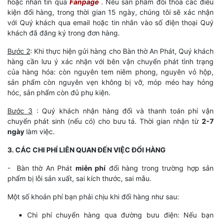
hoặc nhắn tin qua
Fanpage
. Nếu sản phẩm đổi thỏa các điều
kiện đổi hàng, trong thời gian 15 ngày, chúng tôi sẽ xác nhận
với Quý khách qua email hoặc tin nhắn vào số điện thoại Quý
khách đã đăng ký trong đơn hàng.
Bước 2
: Khi thực hiện gửi hàng cho
Bàn thờ An Phát
, Quý khách
hàng cần lưu ý xác nhận với bên vận chuyển phát tình trạng
của hàng hóa: còn nguyên tem niêm phong, nguyên vỏ hộp,
sản phẩm còn nguyên vẹn không bị vỡ, móp méo hay hỏng
hóc, sản phẩm còn đủ phụ kiện.
Bước 3
: Quý khách nhận hàng đổi và thanh toán phí vận
chuyển phát sinh (nếu có) cho bưu tá. Thời gian nhận từ
2-7
ngày
làm việc.
3. CÁC CHI PHÍ LIÊN QUAN ĐẾN VIỆC ĐỔI HÀNG
-
Bàn thờ An Phát
miễn phí
đổi hàng trong trường hợp sản
phẩm bị lỗi sản xuất, sai kích thước, sai mẫu.
Một số khoản phí bạn phải chịu khi đổi hàng như sau:
Chi phí chuyển hàng qua đường bưu điện: Nếu bạn