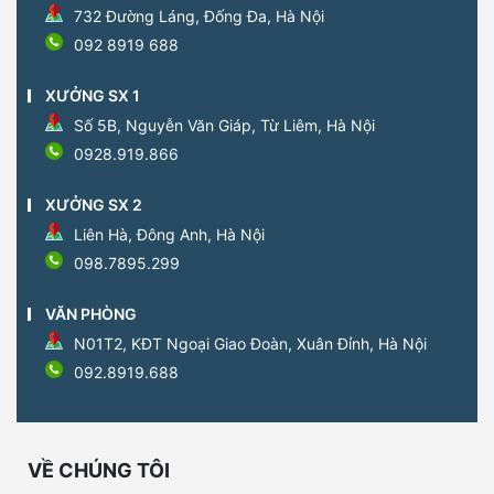
732 Đường Láng, Đống Đa, Hà Nội
092 8919 688
XƯỞNG SX 1
Số 5B, Nguyễn Văn Giáp, Từ Liêm, Hà Nội
0928.919.866
XƯỞNG SX 2
Liên Hà, Đông Anh, Hà Nội
098.7895.299
VĂN PHÒNG
N01T2, KĐT Ngoại Giao Đoàn, Xuân Đỉnh, Hà Nội
092.8919.688
VỀ CHÚNG TÔI