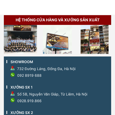
HỆ THỐNG CỬA HÀNG VÀ XƯỞNG SẢN XUẤT
SHOWROOM
732 Đường Láng, Đống Đa, Hà Nội
092 8919 688
XƯỞNG SX 1
Số 5B, Nguyễn Văn Giáp, Từ Liêm, Hà Nội
0928.919.866
XƯỞNG SX 2