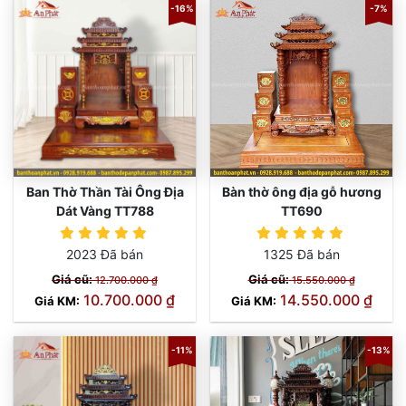
-16%
-7%
Ban Thờ Thần Tài Ông Địa
Bàn thờ ông địa gỗ hương
Dát Vàng TT788
TT690
2023 Đã bán
1325 Đã bán
Giá cũ:
Giá cũ:
12.700.000 ₫
15.550.000 ₫
10.700.000 ₫
14.550.000 ₫
Giá KM:
Giá KM:
-11%
-13%