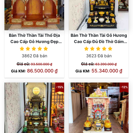
Bàn Thờ Thần Tài Thổ Địa
Bàn Thờ Thần Tài Gỗ Hương
Cao Cấp Gỗ Hương Đẹp
Cao Cấp Đủ Đồ Thờ Gấm
TT847
Vàng TT821
3862 Đã bán
3623 Đã bán
Giá cũ:
Giá cũ:
93.500.000 ₫
63.390.000 ₫
86.500.000 ₫
55.340.000 ₫
Giá KM:
Giá KM:
-15%
-12%