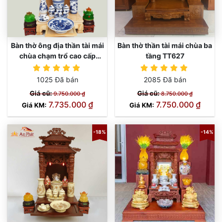
Bàn thờ ông địa thần tài mái
Bàn thờ thần tài mái chùa ba
chùa chạm trổ cao cấp
tầng TT627
TT658
TT658
1025 Đã bán
2085 Đã bán
Giá cũ:
Giá cũ:
9.750.000 ₫
8.750.000 ₫
7.735.000 ₫
7.750.000 ₫
Giá KM:
Giá KM:
-18%
-14%