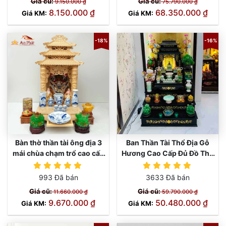
Giá cũ:
Giá cũ:
9.150.000 ₫
75.790.000 ₫
8.150.000 ₫
68.350.000 ₫
Giá KM:
Giá KM:
-18%
-16%
Bàn thờ thần tài ông địa 3
Ban Thần Tài Thổ Địa Gỗ
mái chùa chạm trổ cao cấp
Hương Cao Cấp Đủ Đồ Thờ
TT668
TT668
Xanh Ngọc TT817
993 Đã bán
3633 Đã bán
Giá cũ:
Giá cũ:
11.660.000 ₫
59.790.000 ₫
9.670.000 ₫
50.480.000 ₫
Giá KM:
Giá KM: