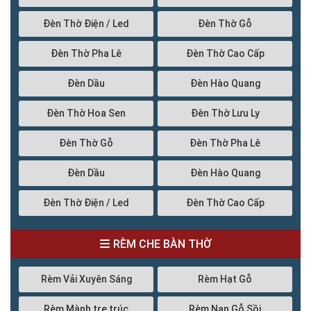
Đèn Thờ Điện / Led
Đèn Thờ Gỗ
Đèn Thờ Pha Lê
Đèn Thờ Cao Cấp
Đèn Dầu
Đèn Hào Quang
Đèn Thờ Hoa Sen
Đèn Thờ Lưu Ly
Đèn Thờ Gỗ
Đèn Thờ Pha Lê
Đèn Dầu
Đèn Hào Quang
Đèn Thờ Điện / Led
Đèn Thờ Cao Cấp
RÈM CHE BÀN THỜ
Rèm Vải Xuyên Sáng
Rèm Hạt Gỗ
Rèm Mành tre trúc
Rèm Nan Gỗ Sồi