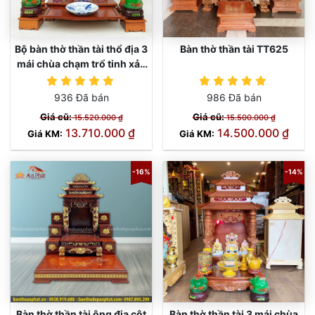
Bộ bàn thờ thần tài thổ địa 3
Bàn thờ thần tài TT625
mái chùa chạm trổ tinh xảo
TT640
TT640
936 Đã bán
986 Đã bán
Giá cũ:
Giá cũ:
15.520.000 ₫
15.500.000 ₫
13.710.000 ₫
14.500.000 ₫
Giá KM:
Giá KM:
-16%
-14%
Bàn thờ thần tài ông địa cột
Bàn thờ thần tài 3 mái chùa