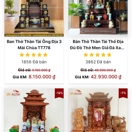
Ban Thờ Thần Tài Ông Địa 3
Bàn Thờ Thần Tài Thổ Địa
Mái Chùa TT778
Đủ Đồ Thờ Men Giả Đá Xanh
Lam TT839
1856 Đã bán
3862 Đã bán
Giá cũ:
Giá cũ:
9.150.000 ₫
48.990.000 ₫
8.150.000 ₫
42.930.000 ₫
Giá KM:
Giá KM:
-12%
-7%