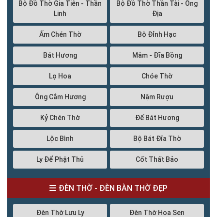
Bộ Đồ Thờ Gia Tiên - Thần
Bộ Đồ Thờ Thần Tài - Ông
Linh
Địa
Ấm Chén Thờ
Bộ Đỉnh Hạc
Bát Hương
Mâm - Đĩa Bồng
Lọ Hoa
Chóe Thờ
Ông Cắm Hương
Nậm Rượu
Kỷ Chén Thờ
Đế Bát Hương
Lộc Bình
Bộ Bát Đĩa Thờ
Ly Để Phật Thủ
Cốt Thất Bảo
ĐÈN THỜ - ĐÈN BÀN THỜ ĐẸP
Đèn Thờ Lưu Ly
Đèn Thờ Hoa Sen