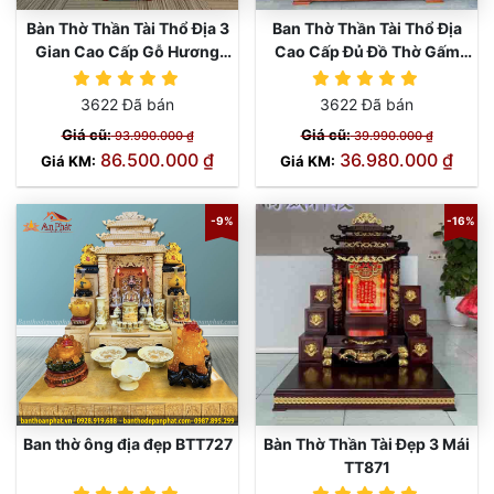
Bàn Thờ Thần Tài Thổ Địa 3
Ban Thờ Thần Tài Thổ Địa
Gian Cao Cấp Gỗ Hương
Cao Cấp Đủ Đồ Thờ Gấm
TT848
Vàng TT845
3622 Đã bán
3622 Đã bán
Giá cũ:
Giá cũ:
93.990.000 ₫
39.990.000 ₫
86.500.000 ₫
36.980.000 ₫
Giá KM:
Giá KM:
-9%
-16%
Ban thờ ông địa đẹp BTT727
Bàn Thờ Thần Tài Đẹp 3 Mái
TT871