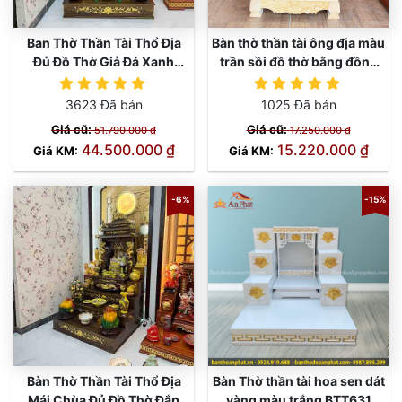
Ban Thờ Thần Tài Thổ Địa
Bàn thờ thần tài ông địa màu
Đủ Đồ Thờ Giả Đá Xanh
trần sồi đồ thờ bằng đồng
Ngọc Cao Cấp TT815
TT661
TT661
3623 Đã bán
1025 Đã bán
Giá cũ:
Giá cũ:
51.790.000 ₫
17.250.000 ₫
44.500.000 ₫
15.220.000 ₫
Giá KM:
Giá KM:
-6%
-15%
Bàn Thờ Thần Tài Thổ Địa
Bàn Thờ thần tài hoa sen dát
Mái Chùa Đủ Đồ Thờ Đắp
vàng màu trắng BTT631