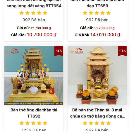
song long dát vàng BTT654
đẹp TT659
TT654
TT659
992 Đã bán
962 Đã bán
Giá cũ:
Giá cũ:
12.700.000 ₫
16.200.000 ₫
10.700.000 ₫
14.020.000 ₫
Giá KM:
Giá KM:
-8%
-15%
Bàn thờ ông địa thần tài
Bộ bàn thờ Thần tài 3 mái
TT692
chùa đồ thờ bằng đồng cao
cấp TT665
TT665
1236 Đã bán
962 Đã bán