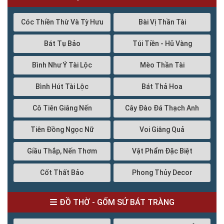
Cóc Thiền Thừ Và Tỳ Hưu
Bài Vị Thần Tài
Bát Tụ Bảo
Túi Tiền - Hũ Vàng
Bình Như Ý Tài Lộc
Mèo Thần Tài
Bình Hút Tài Lộc
Bát Thả Hoa
Cô Tiên Giâng Nến
Cây Đào Đá Thạch Anh
Tiên Đồng Ngọc Nữ
Voi Giâng Quả
Giầu Thắp, Nến Thơm
Vật Phẩm Đặc Biệt
Cốt Thất Bảo
Phong Thủy Decor
ĐỒ THỜ - GỐM SỨ BÁT TRÀNG