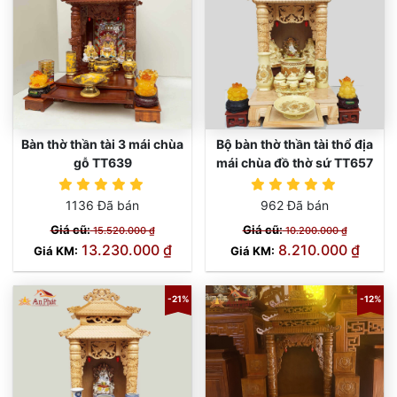
Bàn thờ thần tài 3 mái chùa
Bộ bàn thờ thần tài thổ địa
gỗ TT639
mái chùa đồ thờ sứ TT657
TT639
TT657
1136 Đã bán
962 Đã bán
Giá cũ:
Giá cũ:
15.520.000 ₫
10.200.000 ₫
13.230.000 ₫
8.210.000 ₫
Giá KM:
Giá KM:
-21%
-12%