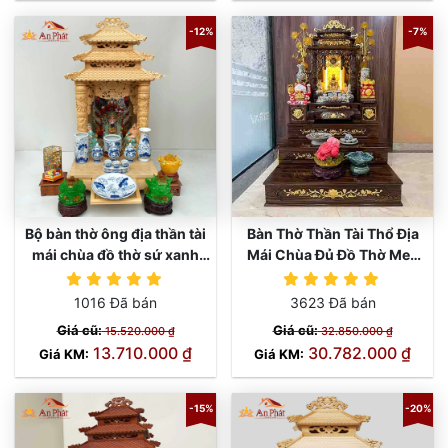
-12%
-7%
Bộ bàn thờ ông địa thần tài
Bàn Thờ Thần Tài Thổ Địa
mái chùa đồ thờ sứ xanh
Mái Chùa Đủ Đồ Thờ Men
sen TT667
TT667
Rạn Rồng TT844
1016 Đã bán
3623 Đã bán
Giá cũ:
Giá cũ:
15.520.000 ₫
32.850.000 ₫
13.710.000 ₫
30.782.000 ₫
Giá KM:
Giá KM:
-15%
-20%