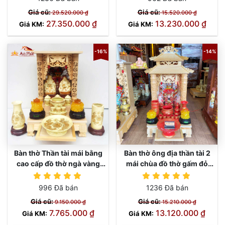
Giá cũ:
Giá cũ:
29.520.000 ₫
15.520.000 ₫
27.350.000 ₫
13.230.000 ₫
Giá KM:
Giá KM:
-16%
-14%
Bàn thờ Thần tài mái bằng
Bàn thờ ông địa thần tài 2
cao cấp đồ thờ ngà vàng
mái chùa đồ thờ gấm đỏ
TT664
TT664
TT662
TT662
996 Đã bán
1236 Đã bán
Giá cũ:
Giá cũ:
9.150.000 ₫
15.210.000 ₫
7.765.000 ₫
13.120.000 ₫
Giá KM:
Giá KM: