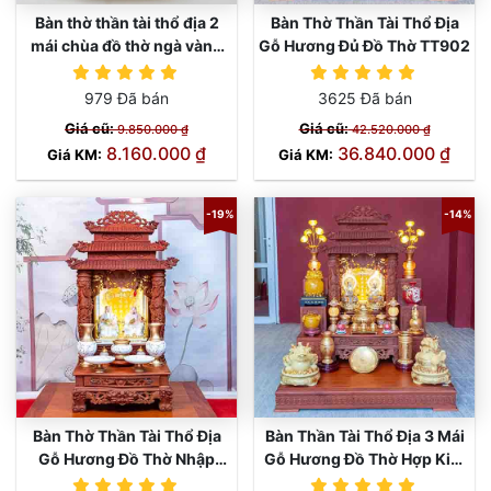
Bàn thờ thần tài thổ địa 2
Bàn Thờ Thần Tài Thổ Địa
mái chùa đồ thờ ngà vàng
Gỗ Hương Đủ Đồ Thờ TT902
TT672
TT672
979 Đã bán
3625 Đã bán
Giá cũ:
Giá cũ:
9.850.000 ₫
42.520.000 ₫
8.160.000 ₫
36.840.000 ₫
Giá KM:
Giá KM:
-19%
-14%
Bàn Thờ Thần Tài Thổ Địa
Bàn Thần Tài Thổ Địa 3 Mái
Gỗ Hương Đồ Thờ Nhập
Gỗ Hương Đồ Thờ Hợp Kim
Khẩu TT899
TT898