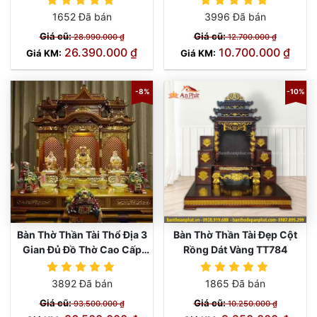
1652 Đã bán
3996 Đã bán
Giá cũ:
Giá cũ:
28.990.000 ₫
12.700.000 ₫
26.390.000 ₫
10.700.000 ₫
Giá KM:
Giá KM:
-8%
-10%
Bàn Thờ Thần Tài Thổ Địa 3
Bàn Thờ Thần Tài Đẹp Cột
Gian Đủ Đồ Thờ Cao Cấp
Rồng Dát Vàng TT784
TT849
3892 Đã bán
1865 Đã bán
Giá cũ:
Giá cũ:
93.500.000 ₫
10.250.000 ₫