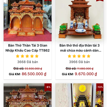
Bàn Thờ Thần Tài 3 Gian
Bàn thờ thổ địa thần tài 3
Nhập Khẩu Cao Cấp TT862
mái chùa màu cánh dán
TT673
TT673
3668 Đã bán
3966 Đã bán
Giá cũ:
Giá cũ:
93.500.000 ₫
11.660.000 ₫
86.500.000 ₫
9.670.000 ₫
Giá KM:
Giá KM:
-8%
-13%