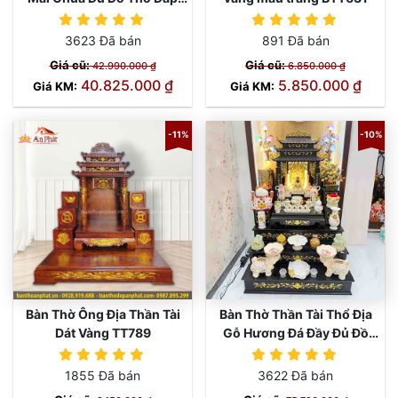
Nổi Vàng TT825
3623 Đã bán
891 Đã bán
Giá cũ:
Giá cũ:
42.990.000 ₫
6.850.000 ₫
40.825.000 ₫
5.850.000 ₫
Giá KM:
Giá KM:
-11%
-10%
Bàn Thờ Ông Địa Thần Tài
Bàn Thờ Thần Tài Thổ Địa
Dát Vàng TT789
Gỗ Hương Đá Đầy Đủ Đồ
Thờ Cao Cấp Dát Vàng
TT796
1855 Đã bán
3622 Đã bán