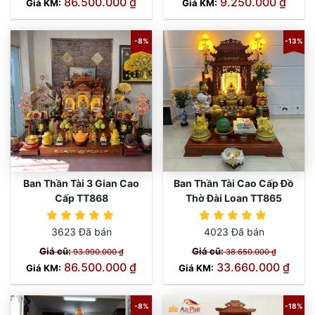
86.500.000 ₫
9.250.000 ₫
Giá KM:
Giá KM:
-8%
-13%
Ban Thần Tài 3 Gian Cao
Ban Thần Tài Cao Cấp Đồ
Cấp TT868
Thờ Đài Loan TT865
3623 Đã bán
4023 Đã bán
Giá cũ:
Giá cũ:
93.990.000 ₫
38.650.000 ₫
86.500.000 ₫
33.660.000 ₫
Giá KM:
Giá KM:
-8%
-18%