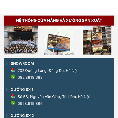
HỆ THỐNG CỬA HÀNG VÀ XƯỞNG SẢN XUẤT
SHOWROOM
732 Đường Láng, Đống Đa, Hà Nội
092 8919 688
XƯỞNG SX 1
Số 5B, Nguyễn Văn Giáp, Từ Liêm, Hà Nội
0928.919.866
XƯỞNG SX 2