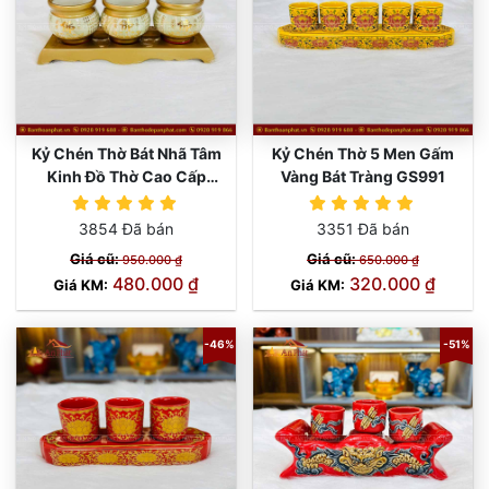
Kỷ Chén Thờ Bát Nhã Tâm
Kỷ Chén Thờ 5 Men Gấm
Kinh Đồ Thờ Cao Cấp
Vàng Bát Tràng GS991
GS999
3854 Đã bán
3351 Đã bán
Giá cũ:
Giá cũ:
950.000 ₫
650.000 ₫
480.000 ₫
320.000 ₫
Giá KM:
Giá KM:
-46%
-51%