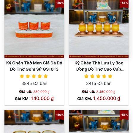
-50%
-41%
Kỷ Chén Thờ Men Giả Đá Đỏ
Kỷ Chén Thờ Lưu Ly Bọc
Đồ Thờ Gốm Sứ GS1013
Đồng Đồ Thờ Cao Cấp
GS1006
3845 Đã bán
3415 Đã bán
Giá cũ:
Giá cũ:
280.000 ₫
2.450.000 ₫
140.000 ₫
1.450.000 ₫
Giá KM:
Giá KM:
-50%
-51%