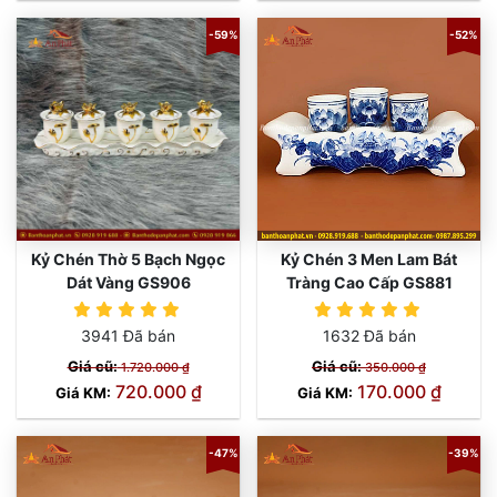
-59%
-52%
Kỷ Chén Thờ 5 Bạch Ngọc
Kỷ Chén 3 Men Lam Bát
Dát Vàng GS906
Tràng Cao Cấp GS881
3941 Đã bán
1632 Đã bán
Giá cũ:
Giá cũ:
1.720.000 ₫
350.000 ₫
720.000 ₫
170.000 ₫
Giá KM:
Giá KM:
-47%
-39%