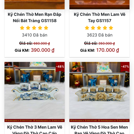
Kỷ Chén Thờ Men Rạn Đắp
Kỷ Chén Thờ Men Lam Vẽ
Nổi Bát Tràng GS1158
Tay GS1157
3410 Đã bán
3623 Đã bán
Giá cũ:
Giá cũ:
660.000 ₫
350.000 ₫
390.000 ₫
170.000 ₫
Giá KM:
Giá KM:
-48%
-47%
Kỷ Chén Thờ 3 Men Lam Vẽ
Kỷ Chén Thờ 5 Hoa Sen Men
Vàng Đồ Thờ Cao Cấp
Rạn Vẽ Vàng Đồ Thờ Cao