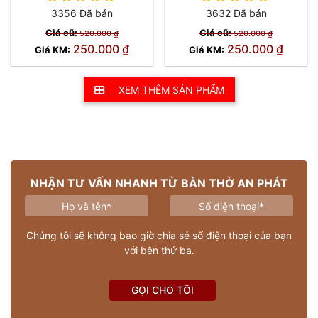
3356 Đã bán
3632 Đã bán
Giá cũ:
Giá cũ:
520.000 ₫
520.000 ₫
250.000 ₫
250.000 ₫
Giá KM:
Giá KM:
XEM THÊM SẢN PHẨM
NHẬN TƯ VẤN NHANH TỪ BÀN THỜ AN PHÁT
Chúng tôi sẽ không bao giờ chia sẻ số điện thoại của bạn
với bên thứ ba.
GỌI CHO TÔI