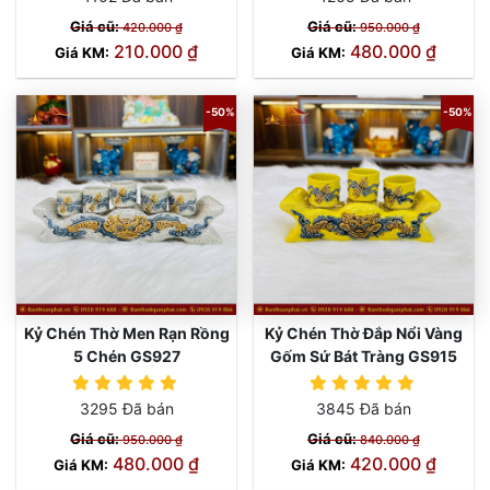
Giá cũ:
Giá cũ:
420.000 ₫
950.000 ₫
210.000 ₫
480.000 ₫
Giá KM:
Giá KM:
-50%
-50%
Kỷ Chén Thờ Men Rạn Rồng
Kỷ Chén Thờ Đắp Nổi Vàng
5 Chén GS927
Gốm Sứ Bát Tràng GS915
3295 Đã bán
3845 Đã bán
Giá cũ:
Giá cũ:
950.000 ₫
840.000 ₫
480.000 ₫
420.000 ₫
Giá KM:
Giá KM: