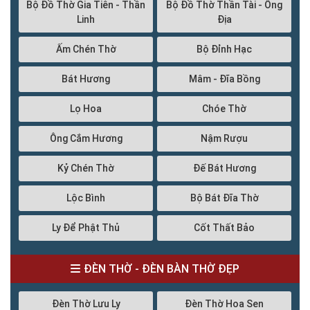
Bộ Đồ Thờ Gia Tiên - Thần
Bộ Đồ Thờ Thần Tài - Ông
Linh
Địa
Ấm Chén Thờ
Bộ Đỉnh Hạc
Bát Hương
Mâm - Đĩa Bồng
Lọ Hoa
Chóe Thờ
Ông Cắm Hương
Nậm Rượu
Kỷ Chén Thờ
Đế Bát Hương
Lộc Bình
Bộ Bát Đĩa Thờ
Ly Để Phật Thủ
Cốt Thất Bảo
ĐÈN THỜ - ĐÈN BÀN THỜ ĐẸP
Đèn Thờ Lưu Ly
Đèn Thờ Hoa Sen