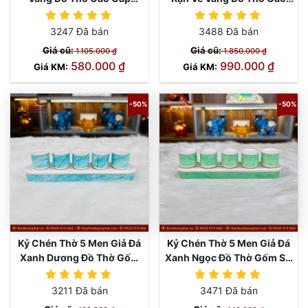
GS1055
Cấp GS1044
3247 Đã bán
3488 Đã bán
Giá cũ:
Giá cũ:
1.105.000 ₫
1.850.000 ₫
580.000 ₫
990.000 ₫
Giá KM:
Giá KM:
-50%
-50%
Kỷ Chén Thờ 5 Men Giả Đá
Kỷ Chén Thờ 5 Men Giả Đá
Xanh Dương Đồ Thờ Gốm
Xanh Ngọc Đồ Thờ Gốm Sứ
Sứ GS1036
GS1030
3211 Đã bán
3471 Đã bán