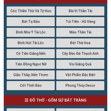
Cóc Thiền Thừ Và Tỳ Hưu
Bài Vị Thần Tài
Bát Tụ Bảo
Túi Tiền - Hũ Vàng
Bình Như Ý Tài Lộc
Mèo Thần Tài
Bình Hút Tài Lộc
Bát Thả Hoa
Cô Tiên Giâng Nến
Cây Đào Đá Thạch Anh
Tiên Đồng Ngọc Nữ
Voi Giâng Quả
Giầu Thắp, Nến Thơm
Vật Phẩm Đặc Biệt
Cốt Thất Bảo
Phong Thủy Decor
ĐỒ THỜ - GỐM SỨ BÁT TRÀNG