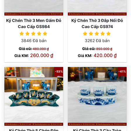
Kỷ Chén Thờ 3 Men Gấm Đỏ
Kỷ Chén Thờ 3 Đắp Nổi Đỏ
Cao Cấp GS984
Cao Cấp GS974
3846 Đã bán
3262 Đã bán
Giá cũ:
Giá cũ:
480.000 ₫
850.000 ₫
260.000 ₫
420.000 ₫
Giá KM:
Giá KM:
-53%
-41%
Kỷ Chén Thờ 5 Chén Đắp
Kỷ Chén Thờ 3 Cầu Tròn