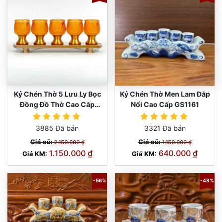
Kỷ Chén Thờ 5 Lưu Ly Bọc
Kỷ Chén Thờ Men Lam Đắp
Đồng Đồ Thờ Cao Cấp
Nổi Cao Cấp GS1161
GS1169
3885 Đã bán
3321 Đã bán
Giá cũ:
Giá cũ:
2.150.000 ₫
1.150.000 ₫
1.150.000 ₫
640.000 ₫
Giá KM:
Giá KM:
-56%
-48%