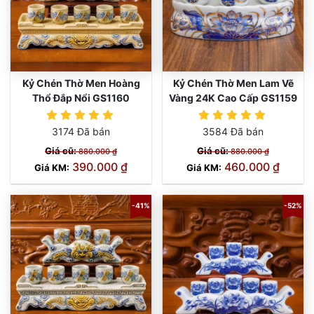
Kỷ Chén Thờ Men Hoàng
Kỷ Chén Thờ Men Lam Vẽ
Thổ Đắp Nổi GS1160
Vàng 24K Cao Cấp GS1159
3174 Đã bán
3584 Đã bán
Giá cũ:
Giá cũ:
880.000 ₫
880.000 ₫
390.000 ₫
460.000 ₫
Giá KM:
Giá KM:
-41%
-52%