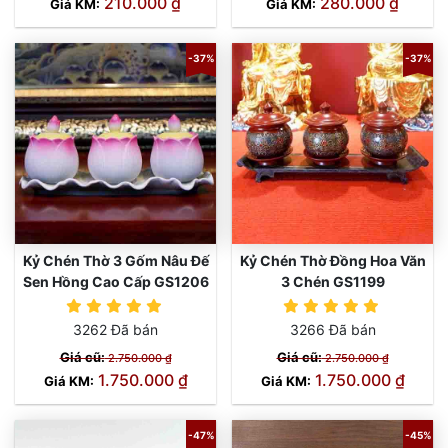
210.000 ₫
280.000 ₫
Giá KM:
Giá KM:
-37%
-37%
Kỷ Chén Thờ 3 Gốm Nâu Đế
Kỷ Chén Thờ Đồng Hoa Văn
Sen Hồng Cao Cấp GS1206
3 Chén GS1199
3262 Đã bán
3266 Đã bán
Giá cũ:
Giá cũ:
2.750.000 ₫
2.750.000 ₫
1.750.000 ₫
1.750.000 ₫
Giá KM:
Giá KM:
-47%
-45%