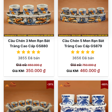
Cầu Chén 3 Men Rạn Bát
Cầu Chén 5 Men Rạn Bát
Tràng Cao Cấp GS880
Tràng Cao Cấp GS879
3855 Đã bán
3656 Đã bán
Giá cũ:
Giá cũ:
650.000 ₫
750.000 ₫
350.000 ₫
460.000 ₫
Giá KM:
Giá KM:
-31%
-60%