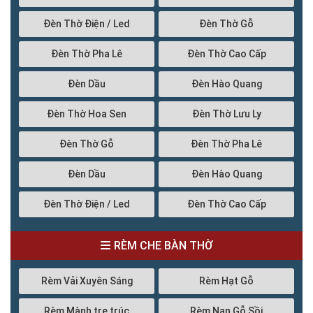
Đèn Thờ Điện / Led
Đèn Thờ Gỗ
Đèn Thờ Pha Lê
Đèn Thờ Cao Cấp
Đèn Dầu
Đèn Hào Quang
Đèn Thờ Hoa Sen
Đèn Thờ Lưu Ly
Đèn Thờ Gỗ
Đèn Thờ Pha Lê
Đèn Dầu
Đèn Hào Quang
Đèn Thờ Điện / Led
Đèn Thờ Cao Cấp
RÈM CHE BÀN THỜ
Rèm Vải Xuyên Sáng
Rèm Hạt Gỗ
Rèm Mành tre trúc
Rèm Nan Gỗ Sồi