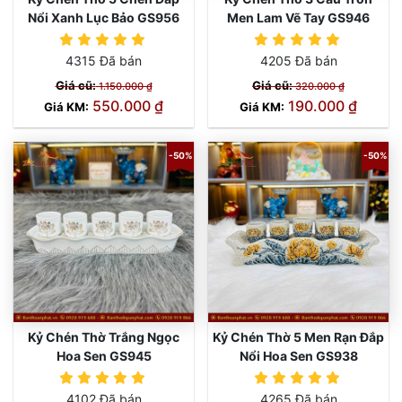
Nổi Xanh Lục Bảo GS956
Men Lam Vẽ Tay GS946
4315 Đã bán
4205 Đã bán
Giá cũ:
Giá cũ:
1.150.000 ₫
320.000 ₫
550.000 ₫
190.000 ₫
Giá KM:
Giá KM:
-50%
-50%
Kỷ Chén Thờ Trắng Ngọc
Kỷ Chén Thờ 5 Men Rạn Đắp
Hoa Sen GS945
Nổi Hoa Sen GS938
4102 Đã bán
4265 Đã bán