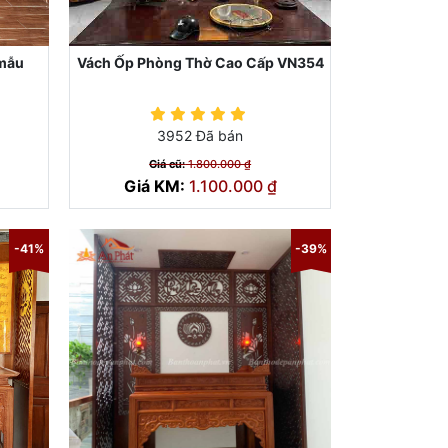
 mẫu
Vách Ốp Phòng Thờ Cao Cấp VN354
3952 Đã bán
Giá cũ:
1.800.000 ₫
Giá KM:
1.100.000 ₫
-41%
-39%