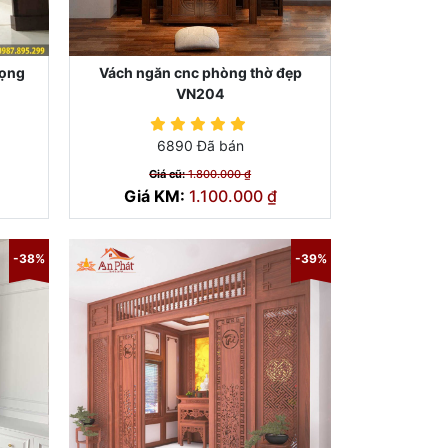
rọng
Vách ngăn cnc phòng thờ đẹp
VN204
6890 Đã bán
Giá cũ:
1.800.000 ₫
Giá KM:
1.100.000 ₫
-38%
-39%