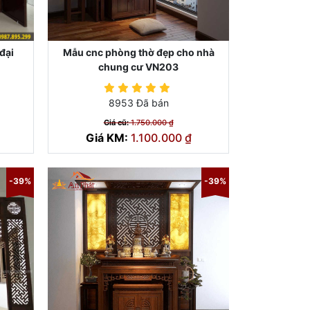
đại
Mẫu cnc phòng thờ đẹp cho nhà
chung cư VN203
8953 Đã bán
Giá cũ:
1.750.000 ₫
Giá KM:
1.100.000 ₫
-39%
-39%