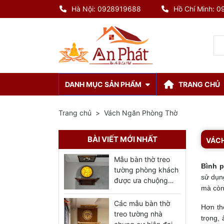
Hà Nội: 0928919688
Hồ Chí Minh: 
DANH MỤC SẢN PHẨM
TRANG CHỦ
Trang chủ
Vách Ngăn Phòng Thờ
BÀI VIẾT MỚI NHẤT
VÁCH
Mẫu bàn thờ treo
Bình 
tường phòng khách
sử dụn
được ưa chuộng
mà còn
nhất 2023
Các mẫu bàn thờ
Hơn th
treo tường nhà
trọng,