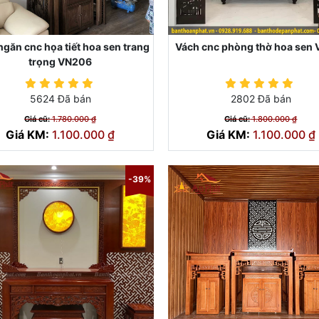
ngăn cnc họa tiết hoa sen trang
Vách cnc phòng thờ hoa sen
trọng VN206
5624 Đã bán
2802 Đã bán
Giá cũ:
1.780.000 ₫
Giá cũ:
1.800.000 ₫
Giá KM:
1.100.000 ₫
Giá KM:
1.100.000 ₫
-39%