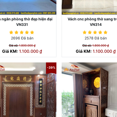
 ngăn phòng thờ đẹp hiện đại
Vách cnc phòng thờ sang t
VN331
VN314
2696 Đã bán
2578 Đã bán
Giá cũ:
1.800.000 ₫
Giá cũ:
1.800.000 ₫
Giá KM:
1.100.000 ₫
Giá KM:
1.100.000 ₫
-39%