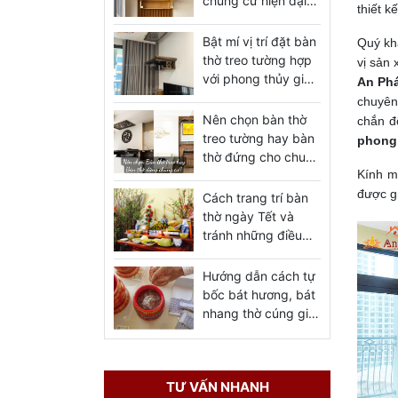
chung cư hiện đại
thiết k
đẹp giá tốt nhất
Bật mí vị trí đặt bàn
Quý kh
thờ treo tường hợp
vị sản 
với phong thủy gia
An Ph
chủ
chuyên
Nên chọn bàn thờ
chắn đ
treo tường hay bàn
phong
thờ đứng cho chung
Kính m
cư
được gi
Cách trang trí bàn
thờ ngày Tết và
tránh những điều
cần kiêng kỵ bạn
nên biết
Hướng dẫn cách tự
bốc bát hương, bát
nhang thờ cúng gia
tiên, thần linh
TƯ VẤN NHANH