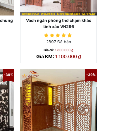
 chung
Vách ngăn phòng thờ chạm khắc
tinh xảo VN296
2897 Đã bán
Giá cũ:
1.800.000 ₫
Giá KM:
1.100.000 ₫
-39%
-39%