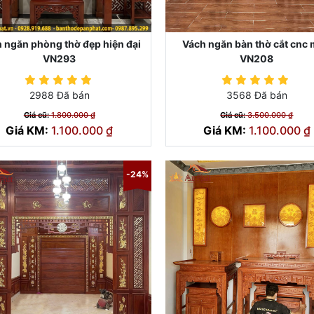
 ngăn phòng thờ đẹp hiện đại
Vách ngăn bàn thờ cắt cnc
VN293
VN208
2988 Đã bán
3568 Đã bán
Giá cũ:
1.800.000 ₫
Giá cũ:
3.500.000 ₫
Giá KM:
1.100.000 ₫
Giá KM:
1.100.000 ₫
-24%