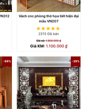
 VN312
Vách cnc phòng thờ họa tiết hiện đại
mẫu VN207
2315 Đã bán
Giá cũ:
1.800.000 ₫
Giá KM:
1.100.000 ₫
-69%
-39%