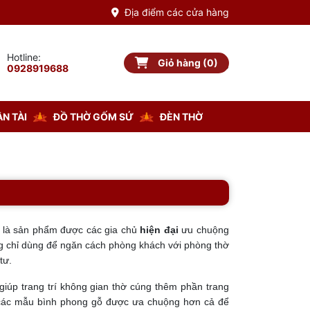
Địa điểm các cửa hàng
Hotline:
Giỏ hàng (0)
Giỏ hàng
0928919688
N TÀI
ĐỒ THỜ GỐM SỨ
ĐÈN THỜ
là sản phẩm được các gia chủ
hiện đại
ưu chuộng
g chỉ dùng để ngăn cách phòng khách với phòng thờ
tư.
iúp trang trí không gian thờ cúng thêm phần trang
ên các mẫu bình phong gỗ được ưa chuộng hơn cả để