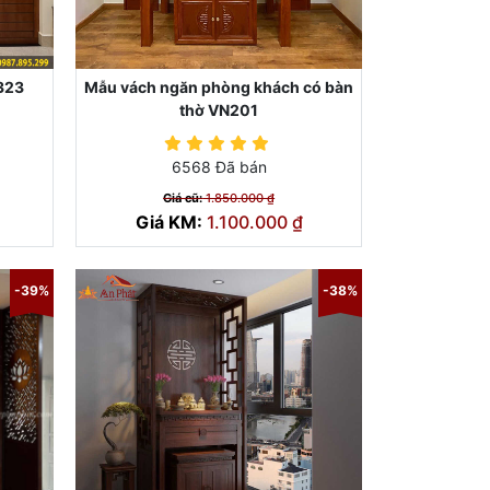
323
Mẫu vách ngăn phòng khách có bàn
thờ VN201
6568 Đã bán
Giá cũ:
1.850.000 ₫
Giá KM:
1.100.000 ₫
-39%
-38%