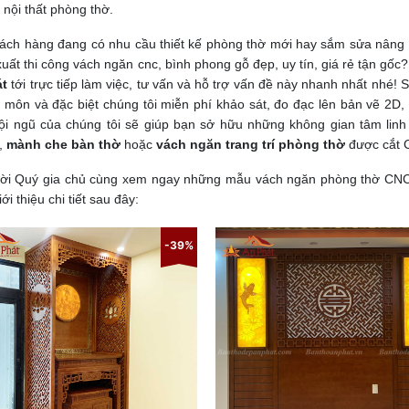
ế nội thất phòng thờ.
ách hàng đang có nhu cầu thiết kế phòng thờ mới hay sắm sửa nâng 
xuất thi công vách ngăn cnc, bình phong gỗ đẹp, uy tín, giá rẻ tận gố
át
tới trực tiếp làm việc, tư vấn và hỗ trợ vấn đề này nhanh nhất nhé!
 môn và đặc biệt chúng tôi miễn phí khảo sát, đo đạc lên bản vẽ 2D,
ội ngũ của chúng tôi sẽ giúp bạn sở hữu những không gian tâm lin
,
mành che bàn thờ
hoặc
vách ngăn trang trí phòng thờ
được cắt 
ời Quý gia chủ cùng xem ngay những mẫu vách ngăn phòng thờ CNC - 
ới thiệu chi tiết sau đây:
-39%