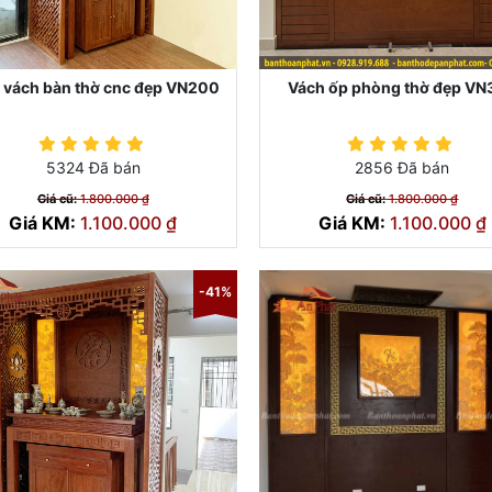
 vách bàn thờ cnc đẹp VN200
Vách ốp phòng thờ đẹp VN
5324 Đã bán
2856 Đã bán
Giá cũ:
1.800.000 ₫
Giá cũ:
1.800.000 ₫
Giá KM:
1.100.000 ₫
Giá KM:
1.100.000 ₫
-41%