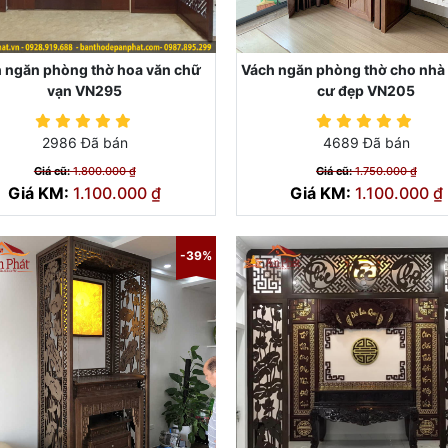
 ngăn phòng thờ hoa văn chữ
Vách ngăn phòng thờ cho nhà
vạn VN295
cư đẹp VN205
2986 Đã bán
4689 Đã bán
Giá cũ:
1.800.000 ₫
Giá cũ:
1.750.000 ₫
Giá KM:
1.100.000 ₫
Giá KM:
1.100.000 ₫
-39%