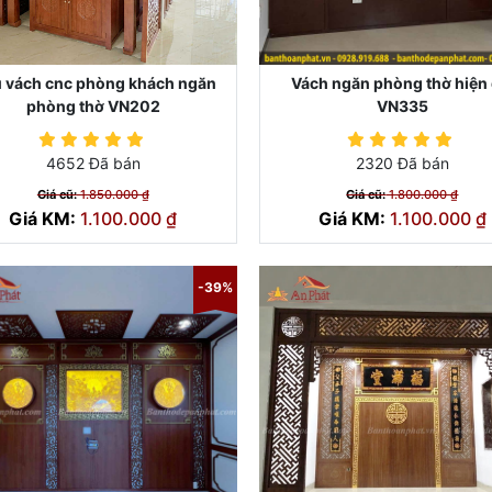
 vách cnc phòng khách ngăn
Vách ngăn phòng thờ hiện 
phòng thờ VN202
VN335
4652 Đã bán
2320 Đã bán
Giá cũ:
1.850.000 ₫
Giá cũ:
1.800.000 ₫
Giá KM:
1.100.000 ₫
Giá KM:
1.100.000 ₫
-39%