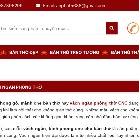
0987895299
Email: anphat5688@gmail.com
BÀN THỜ ĐẸP
BÀN THỜ TREO TƯỜNG
BÀN THỜ THẦ
 NGĂN PHÒNG THỜ
phong gỗ
,
mành che bàn thờ
hay
vách ngăn phòng thờ CNC
đang 
g khi làm nội thất cho không gian thờ cúng. Những mẫu vách cnc khôn
 giúp phân cách các không gian khác trong căn nhà đảm bảo sự riêng 
ế, các mẫu
vách ngăn
,
bình phong cnc che bàn thờ
là sản phẩm g
 ấm cúng. Vách ngăn hiện đại được làm từ nhiều chất liệu, tuy nhi