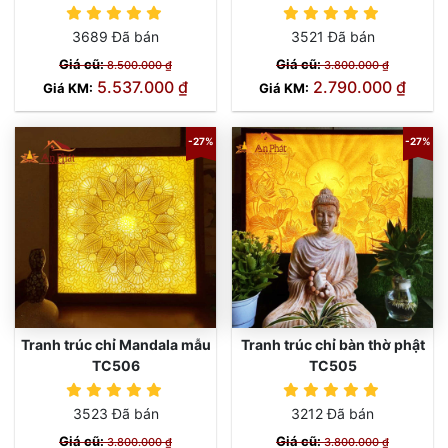
3689 Đã bán
3521 Đã bán
Giá cũ:
Giá cũ:
8.500.000 ₫
3.800.000 ₫
5.537.000 ₫
2.790.000 ₫
Giá KM:
Giá KM:
-27%
-27%
Tranh trúc chỉ Mandala mẫu
Tranh trúc chỉ bàn thờ phật
TC506
TC505
3523 Đã bán
3212 Đã bán
Giá cũ:
Giá cũ:
3.800.000 ₫
3.800.000 ₫