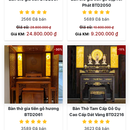
Phát BTD2050
2566 Đã bán
5689 Đã bán
Giá cũ:
Giá cũ:
28.800.000 ₫
10.600.000 ₫
24.800.000 ₫
9.200.000 ₫
Giá KM:
Giá KM:
-30%
-11%
Bàn thờ gia tiên gỗ hương
Bàn Thờ Tam Cấp Gỗ Gụ
BTD2061
Cao Cấp Dát Vàng BTD2216
3589 Đã bán
3623 Đã bán