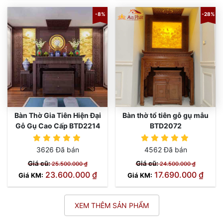
-8%
-28%
Bàn Thờ Gia Tiên Hiện Đại
Bàn thờ tổ tiên gỗ gụ mẫu
Gỗ Gụ Cao Cấp BTD2214
BTD2072
3626 Đã bán
4562 Đã bán
Giá cũ:
Giá cũ:
25.500.000 ₫
24.500.000 ₫
23.600.000 ₫
17.690.000 ₫
Giá KM:
Giá KM:
XEM THÊM SẢN PHẨM