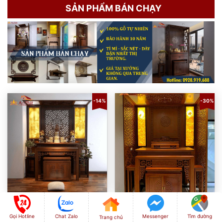
SẢN PHẨM BÁN CHẠY
-14%
-30%
Bàn thờ gia tiên gỗ đẹp An
Bàn thờ gia tiên gỗ hương
Phát BTD2050
BTD2061
Gọi Hotline
Chat Zalo
Messenger
Tìm đường
Trang chủ