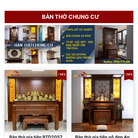
BÀN THỜ CHUNG CƯ
-14%
-14%
Bàn thờ gia tiên BTD2057
Bàn thờ gia tiên gỗ đẹp An