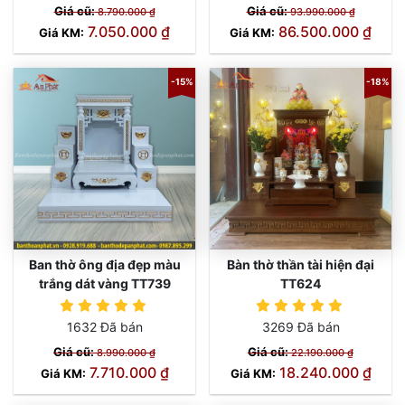
Giá cũ:
Giá cũ:
8.790.000 ₫
93.990.000 ₫
7.050.000 ₫
86.500.000 ₫
Giá KM:
Giá KM:
-15%
-18%
Ban thờ ông địa đẹp màu
Bàn thờ thần tài hiện đại
trắng dát vàng TT739
TT624
1632 Đã bán
3269 Đã bán
Giá cũ:
Giá cũ:
8.990.000 ₫
22.190.000 ₫
7.710.000 ₫
18.240.000 ₫
Giá KM:
Giá KM: