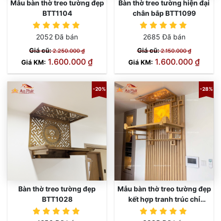
Mẫu bàn thờ treo tường đẹp
Bàn thờ treo tường hiện đại
BTT1104
chân bắp BTT1099
2052 Đã bán
2685 Đã bán
Giá cũ:
Giá cũ:
2.250.000 ₫
2.150.000 ₫
1.600.000 ₫
1.600.000 ₫
Giá KM:
Giá KM:
-20%
-28%
Bàn thờ treo tường đẹp
Mẫu bàn thờ treo tường đẹp
BTT1028
kết hợp tranh trúc chỉ
BTT1025