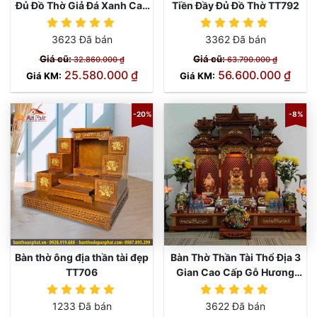
Đủ Đồ Thờ Giả Đá Xanh Cao
Tiền Đầy Đủ Đồ Thờ TT792
Cấp TT816
3623 Đã bán
3362 Đã bán
Giá cũ:
Giá cũ:
32.860.000 ₫
63.790.000 ₫
25.580.000 ₫
56.600.000 ₫
Giá KM:
Giá KM:
-20%
-8%
Bàn thờ ông địa thần tài đẹp
Bàn Thờ Thần Tài Thổ Địa 3
TT706
Gian Cao Cấp Gỗ Hương
TT848
1233 Đã bán
3622 Đã bán