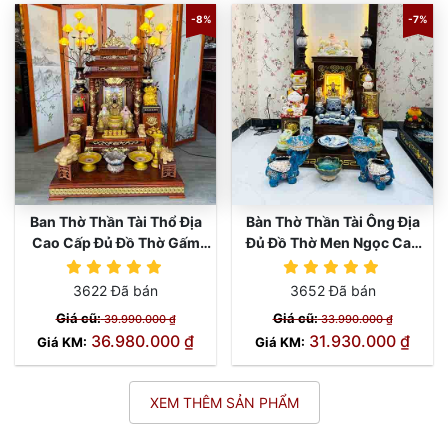
-8%
-7%
Ban Thờ Thần Tài Thổ Địa
Bàn Thờ Thần Tài Ông Địa
Cao Cấp Đủ Đồ Thờ Gấm
Đủ Đồ Thờ Men Ngọc Cao
Vàng TT845
Cấp TT832
3622 Đã bán
3652 Đã bán
Giá cũ:
Giá cũ:
39.990.000 ₫
33.990.000 ₫
36.980.000 ₫
31.930.000 ₫
Giá KM:
Giá KM:
XEM THÊM SẢN PHẨM