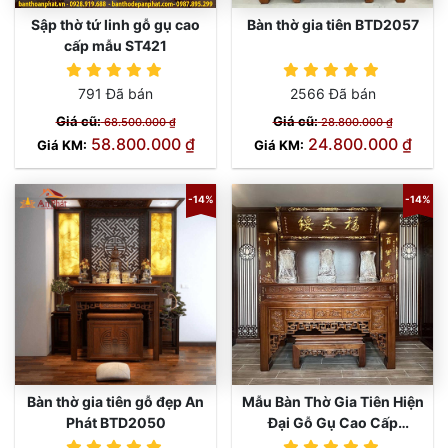
Sập thờ tứ linh gỗ gụ cao
Bàn thờ gia tiên BTD2057
cấp mẫu ST421
791 Đã bán
2566 Đã bán
Giá cũ:
Giá cũ:
68.500.000 ₫
28.800.000 ₫
58.800.000 ₫
24.800.000 ₫
Giá KM:
Giá KM:
-14%
-14%
Bàn thờ gia tiên gỗ đẹp An
Mẫu Bàn Thờ Gia Tiên Hiện
Phát BTD2050
Đại Gỗ Gụ Cao Cấp
BTD2251