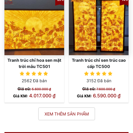
Tranh trúc chỉ hoa sen mặt
Tranh trúc chỉ sen trúc cao
trời mẫu TC501
cấp TC500
2562 Đã bán
3152 Đã bán
Giá cũ:
Giá cũ:
5.600.000 ₫
7.600.000 ₫
4.017.000 ₫
6.590.000 ₫
Giá KM:
Giá KM:
XEM THÊM SẢN PHẨM