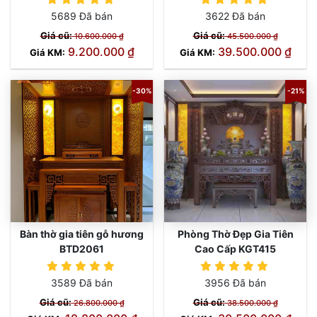
5689 Đã bán
3622 Đã bán
Giá cũ:
Giá cũ:
10.600.000 ₫
45.500.000 ₫
9.200.000 ₫
39.500.000 ₫
Giá KM:
Giá KM:
-30%
-21%
Bàn thờ gia tiên gỗ hương
Phòng Thờ Đẹp Gia Tiên
BTD2061
Cao Cấp KGT415
3589 Đã bán
3956 Đã bán
Giá cũ:
Giá cũ:
26.800.000 ₫
38.500.000 ₫