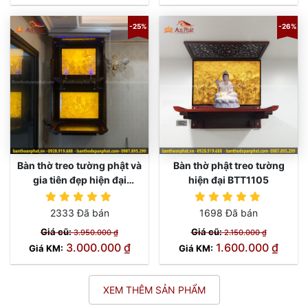
-25%
-26%
Bàn thờ treo tường phật và
Bàn thờ phật treo tường
gia tiên đẹp hiện đại
hiện đại BTT1105
BTT1100
2333 Đã bán
1698 Đã bán
Giá cũ:
Giá cũ:
3.950.000 ₫
2.150.000 ₫
3.000.000 ₫
1.600.000 ₫
Giá KM:
Giá KM:
XEM THÊM SẢN PHẨM