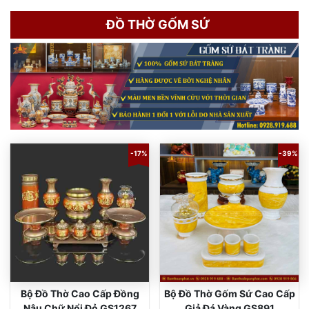
ĐỒ THỜ GỐM SỨ
-17%
-39%
Bộ Đồ Thờ Cao Cấp Đồng
Bộ Đồ Thờ Gốm Sứ Cao Cấp
Nâu Chữ Nổi Đỏ GS1267
Giả Đá Vàng GS891