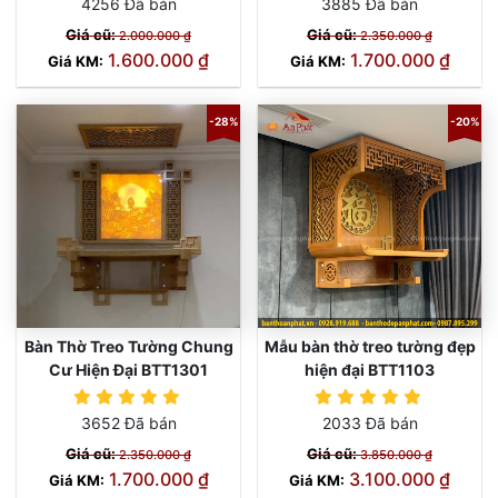
4256 Đã bán
3885 Đã bán
Giá cũ:
Giá cũ:
2.000.000 ₫
2.350.000 ₫
1.600.000 ₫
1.700.000 ₫
Giá KM:
Giá KM:
-28%
-20%
Bàn Thờ Treo Tường Chung
Mẫu bàn thờ treo tường đẹp
Cư Hiện Đại BTT1301
hiện đại BTT1103
3652 Đã bán
2033 Đã bán
Giá cũ:
Giá cũ:
2.350.000 ₫
3.850.000 ₫
1.700.000 ₫
3.100.000 ₫
Giá KM:
Giá KM: