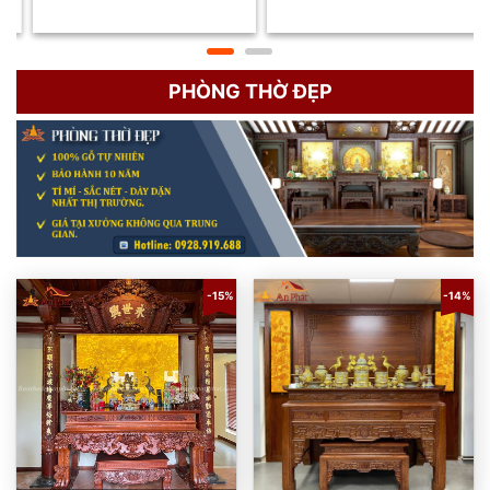
PHÒNG THỜ ĐẸP
-15%
-14%