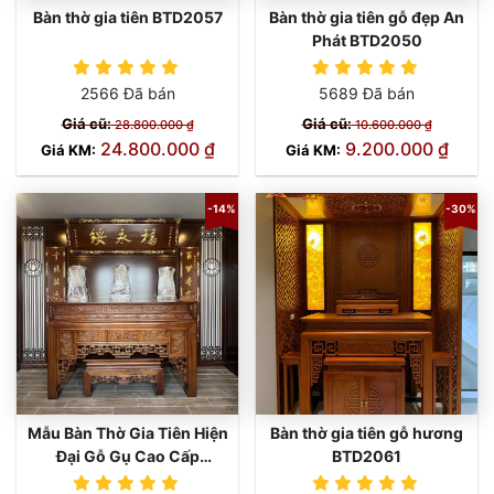
Bàn thờ gia tiên BTD2057
Bàn thờ gia tiên gỗ đẹp An
Phát BTD2050
2566 Đã bán
5689 Đã bán
Giá cũ:
Giá cũ:
28.800.000 ₫
10.600.000 ₫
24.800.000 ₫
9.200.000 ₫
Giá KM:
Giá KM:
-14%
-30%
Mẫu Bàn Thờ Gia Tiên Hiện
Bàn thờ gia tiên gỗ hương
Đại Gỗ Gụ Cao Cấp
BTD2061
BTD2251