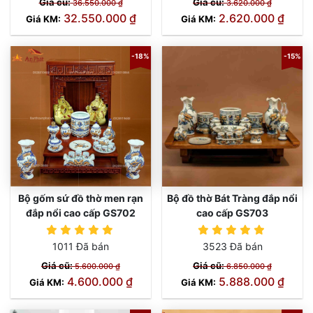
Giá cũ:
Giá cũ:
36.550.000 ₫
3.620.000 ₫
32.550.000 ₫
2.620.000 ₫
Giá KM:
Giá KM:
-18%
-15%
Bộ gốm sứ đồ thờ men rạn
Bộ đồ thờ Bát Tràng đắp nổi
đắp nổi cao cấp GS702
cao cấp GS703
1011 Đã bán
3523 Đã bán
Giá cũ:
Giá cũ:
5.600.000 ₫
6.850.000 ₫
4.600.000 ₫
5.888.000 ₫
Giá KM:
Giá KM: