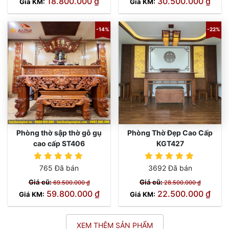
18.800.000 ₫
30.500.000 ₫
Giá KM:
Giá KM:
-14%
-22%
Phòng thờ sập thờ gỗ gụ
Phòng Thờ Đẹp Cao Cấp
cao cấp ST406
KGT427
765 Đã bán
3692 Đã bán
Giá cũ:
Giá cũ:
69.500.000 ₫
28.500.000 ₫
59.800.000 ₫
22.500.000 ₫
Giá KM:
Giá KM:
XEM THÊM SẢN PHẨM