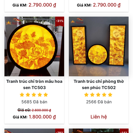
2.790.000 ₫
2.790.000 ₫
Giá KM:
Giá KM:
-31%
Tranh trúc chỉ tròn mẫu hoa
Tranh trúc chỉ phòng thờ
sen TC503
sen phúc TC502
Liên hệ
5685 Đã bán
2566 Đã bán
Giá cũ:
2.600.000 ₫
1.800.000 ₫
Liên hệ
Giá KM:
-29%
-14%