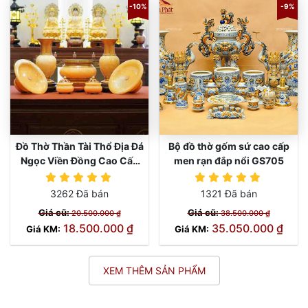
-10%
-9%
Đồ Thờ Thần Tài Thổ Địa Đá
Bộ đồ thờ gốm sứ cao cấp
Ngọc Viền Đồng Cao Cấp
men rạn đắp nổi GS705
GS1171
3262 Đã bán
1321 Đã bán
Giá cũ:
Giá cũ:
20.500.000 ₫
38.500.000 ₫
18.500.000 ₫
35.050.000 ₫
Giá KM:
Giá KM:
XEM THÊM SẢN PHẨM