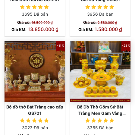
3695 Đã bán
3956 Đã bán
Giá cũ:
Giá cũ:
16.500.000 ₫
2.580.000 ₫
13.850.000 ₫
1.580.000 ₫
Giá KM:
Giá KM:
-11%
-28%
Bộ đồ thờ Bát Tràng cao cấp
Bộ Đồ Thờ Gốm Sứ Bát
GS701
Tràng Men Gấm Vàng
GS892
3023 Đã bán
3365 Đã bán