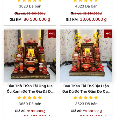
3623 Đã bán
4023 Đã bán
Giá cũ:
Giá cũ:
93.990.000 ₫
38.650.000 ₫
86.500.000 ₫
33.660.000 ₫
Giá KM:
Giá KM:
-10%
-9%
Bàn Thờ Thần Tài Ông Địa
Ban Thần Tài Thổ Địa Hiện
Óc Xanh Đồ Thờ Giả Đá Đỏ
Đại Đủ Đồ Thờ Gấm Đỏ Cao
Cao Cấp TT829
Cấp TT819
3669 Đã bán
3623 Đã bán
Giá cũ:
Giá cũ:
31.390.000 ₫
28.580.000 ₫