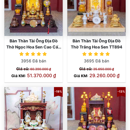
Bàn Thần Tài Ông Địa Đồ
Bàn Thần Tài Ông Địa Đồ
Thờ Ngọc Hoa Sen Cao Cấp
Thờ Trắng Hoa Sen TT894
TT895
3956 Đã bán
3695 Đã bán
Giá cũ:
Giá cũ:
60.390.000 ₫
35.650.000 ₫
51.370.000 ₫
29.260.000 ₫
Giá KM:
Giá KM:
-19%
-13%