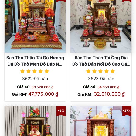
Ban Thờ Thần Tài Gỗ Hương
Bàn Thờ Thần Tài Ồng Địa
Đủ Đồ Thờ Men Đỏ Đắp Nổi
Đồ Thờ Đắp Nổi Đỏ Cao Cấp
TT797
TT828
3622 Đã bán
3623 Đã bán
Giá cũ:
Giá cũ:
50.520.000 ₫
34.650.000 ₫
47.775.000 ₫
32.010.000 ₫
Giá KM:
Giá KM:
-9%
-27%