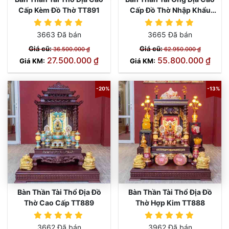
Cấp Kèm Đồ Thờ TT891
Cấp Đồ Thờ Nhập Khẩu
TT890
3663 Đã bán
3665 Đã bán
Giá cũ:
Giá cũ:
36.500.000 ₫
62.950.000 ₫
27.500.000 ₫
55.800.000 ₫
Giá KM:
Giá KM:
-20%
-13%
Bàn Thần Tài Thổ Địa Đồ
Bàn Thần Tài Thổ Địa Đồ
Thờ Cao Cấp TT889
Thờ Hợp Kim TT888
3662 Đã bán
3962 Đã bán