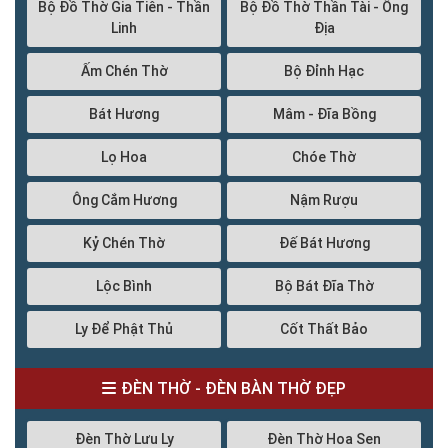
Bộ Đồ Thờ Gia Tiên - Thần
Bộ Đồ Thờ Thần Tài - Ông
Linh
Địa
Ấm Chén Thờ
Bộ Đỉnh Hạc
Bát Hương
Mâm - Đĩa Bồng
Lọ Hoa
Chóe Thờ
Ông Cắm Hương
Nậm Rượu
Kỷ Chén Thờ
Đế Bát Hương
Lộc Bình
Bộ Bát Đĩa Thờ
Ly Để Phật Thủ
Cốt Thất Bảo
ĐÈN THỜ - ĐÈN BÀN THỜ ĐẸP
Đèn Thờ Lưu Ly
Đèn Thờ Hoa Sen