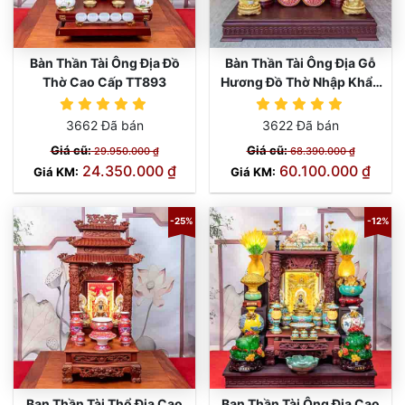
Bàn Thần Tài Ông Địa Đồ
Bàn Thần Tài Ông Địa Gỗ
Thờ Cao Cấp TT893
Hương Đồ Thờ Nhập Khẩu
TT892
3662 Đã bán
3622 Đã bán
Giá cũ:
Giá cũ:
29.950.000 ₫
68.390.000 ₫
24.350.000 ₫
60.100.000 ₫
Giá KM:
Giá KM:
-25%
-12%
Ban Thần Tài Thổ Địa Cao
Ban Thần Tài Ông Địa Cao