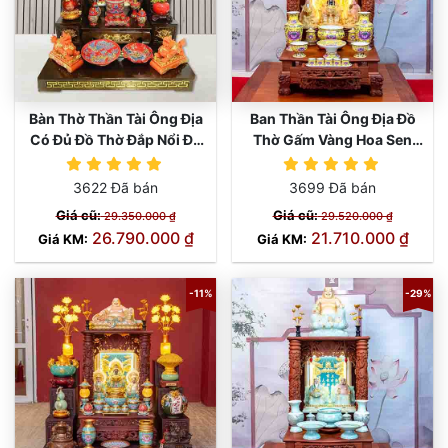
Bàn Thờ Thần Tài Ông Địa
Ban Thần Tài Ông Địa Đồ
Có Đủ Đồ Thờ Đắp Nổi Đỏ
Thờ Gấm Vàng Hoa Sen
TT860
TT906
3622 Đã bán
3699 Đã bán
Giá cũ:
Giá cũ:
29.350.000 ₫
29.520.000 ₫
26.790.000 ₫
21.710.000 ₫
Giá KM:
Giá KM:
-11%
-29%