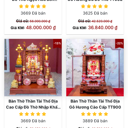
TT903
3669 Đã bán
3625 Đã bán
Giá cũ:
Giá cũ:
56.000.000 ₫
42.520.000 ₫
48.000.000 ₫
36.840.000 ₫
Giá KM:
Giá KM:
-13%
-22%
Bàn Thờ Thần Tài Thổ Địa
Bàn Thờ Thần Tài Thổ Địa
Cao Cấp Đồ Thờ Nhập Khẩu
Gỗ Hương Cào Cấp TT900
TT901
3669 Đã bán
3889 Đã bán