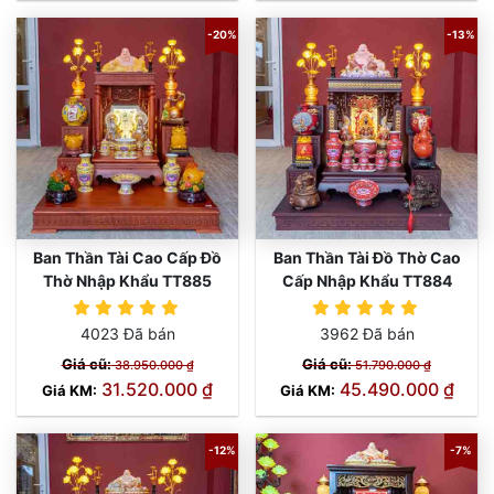
-20%
-13%
Ban Thần Tài Cao Cấp Đồ
Ban Thần Tài Đồ Thờ Cao
Thờ Nhập Khẩu TT885
Cấp Nhập Khẩu TT884
4023 Đã bán
3962 Đã bán
Giá cũ:
Giá cũ:
38.950.000 ₫
51.790.000 ₫
31.520.000 ₫
45.490.000 ₫
Giá KM:
Giá KM:
-12%
-7%