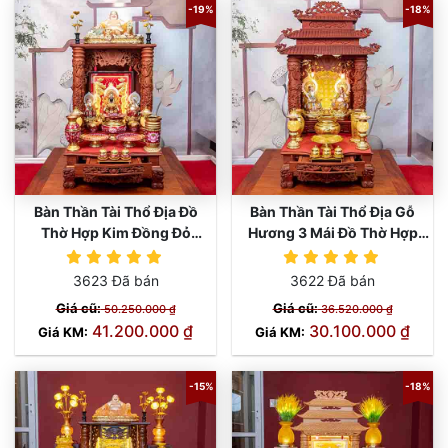
-19%
-18%
Bàn Thần Tài Thổ Địa Đồ
Bàn Thần Tài Thổ Địa Gỗ
Thờ Hợp Kim Đồng Đỏ
Hương 3 Mái Đồ Thờ Hợp
TT897
Kim TT896
3623 Đã bán
3622 Đã bán
Giá cũ:
Giá cũ:
50.250.000 ₫
36.520.000 ₫
41.200.000 ₫
30.100.000 ₫
Giá KM:
Giá KM:
-15%
-18%