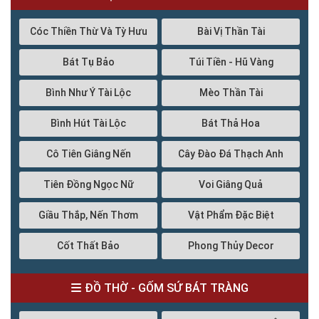
Cóc Thiền Thừ Và Tỳ Hưu
Bài Vị Thần Tài
Bát Tụ Bảo
Túi Tiền - Hũ Vàng
Bình Như Ý Tài Lộc
Mèo Thần Tài
Bình Hút Tài Lộc
Bát Thả Hoa
Cô Tiên Giâng Nến
Cây Đào Đá Thạch Anh
Tiên Đồng Ngọc Nữ
Voi Giâng Quả
Giầu Thắp, Nến Thơm
Vật Phẩm Đặc Biệt
Cốt Thất Bảo
Phong Thủy Decor
ĐỒ THỜ - GỐM SỨ BÁT TRÀNG