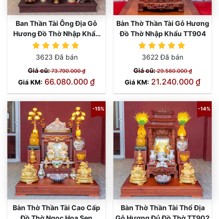
Ban Thần Tài Ông Địa Gỗ
Bàn Thờ Thần Tài Gỗ Hương
Hương Đồ Thờ Nhập Khẩu
Đồ Thờ Nhập Khẩu TT904
TT905
3623 Đã bán
3622 Đã bán
Giá cũ:
Giá cũ:
73.790.000 ₫
29.560.000 ₫
66.080.000 ₫
21.240.000 ₫
Giá KM:
Giá KM:
-15%
-14%
Bàn Thờ Thần Tài Cao Cấp
Bàn Thờ Thần Tài Thổ Địa
Đồ Thờ Ngọc Hoa Sen
Gỗ Hương Đủ Đồ Thờ TT902