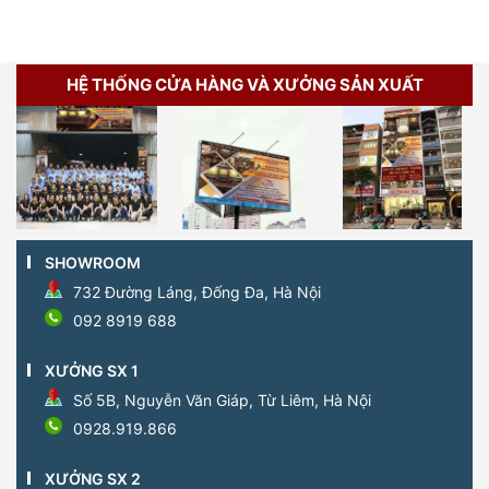
HỆ THỐNG CỬA HÀNG VÀ XƯỞNG SẢN XUẤT
SHOWROOM
732 Đường Láng, Đống Đa, Hà Nội
092 8919 688
XƯỞNG SX 1
Số 5B, Nguyễn Văn Giáp, Từ Liêm, Hà Nội
0928.919.866
XƯỞNG SX 2