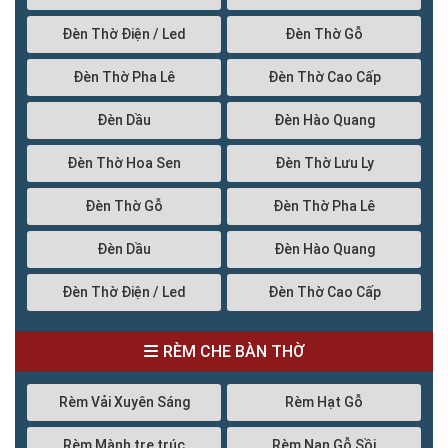
Đèn Thờ Điện / Led
Đèn Thờ Gỗ
Đèn Thờ Pha Lê
Đèn Thờ Cao Cấp
Đèn Dầu
Đèn Hào Quang
Đèn Thờ Hoa Sen
Đèn Thờ Lưu Ly
Đèn Thờ Gỗ
Đèn Thờ Pha Lê
Đèn Dầu
Đèn Hào Quang
Đèn Thờ Điện / Led
Đèn Thờ Cao Cấp
RÈM CHE BÀN THỜ
Rèm Vải Xuyên Sáng
Rèm Hạt Gỗ
Rèm Mành tre trúc
Rèm Nan Gỗ Sồi