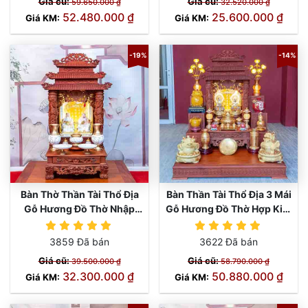
Giá cũ:
Giá cũ:
59.650.000 ₫
32.520.000 ₫
52.480.000 ₫
25.600.000 ₫
Giá KM:
Giá KM:
-19%
-14%
Bàn Thờ Thần Tài Thổ Địa
Bàn Thần Tài Thổ Địa 3 Mái
Gỗ Hương Đồ Thờ Nhập
Gỗ Hương Đồ Thờ Hợp Kim
Khẩu TT899
TT898
3859 Đã bán
3622 Đã bán
Giá cũ:
Giá cũ:
39.500.000 ₫
58.790.000 ₫
32.300.000 ₫
50.880.000 ₫
Giá KM:
Giá KM: