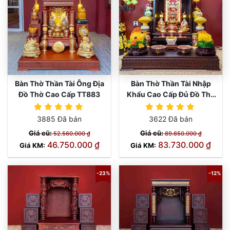
Bàn Thờ Thần Tài Ông Địa
Bàn Thờ Thần Tài Nhập
Đồ Thờ Cao Cấp TT883
Khẩu Cao Cấp Đủ Đồ Thờ
TT882
3885 Đã bán
3622 Đã bán
Giá cũ:
Giá cũ:
52.560.000 ₫
89.650.000 ₫
46.750.000 ₫
83.730.000 ₫
Giá KM:
Giá KM:
-23%
-12%