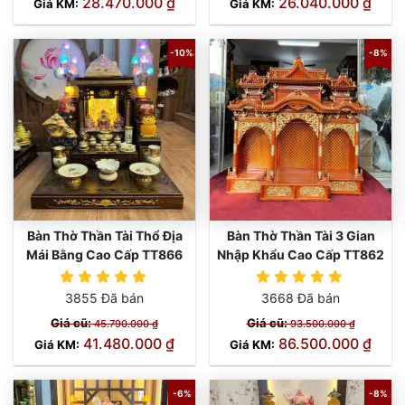
28.470.000 ₫
26.040.000 ₫
Giá KM:
Giá KM:
-10%
-8%
Bàn Thờ Thần Tài Thổ Địa
Bàn Thờ Thần Tài 3 Gian
Mái Bằng Cao Cấp TT866
Nhập Khẩu Cao Cấp TT862
3855 Đã bán
3668 Đã bán
Giá cũ:
Giá cũ:
45.790.000 ₫
93.500.000 ₫
41.480.000 ₫
86.500.000 ₫
Giá KM:
Giá KM:
-6%
-8%