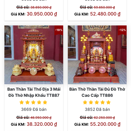
Giá cũ:
Giá cũ:
38.650.000 ₫
59.650.000 ₫
30.950.000 ₫
52.480.000 ₫
Giá KM:
Giá KM:
-19%
-12%
Ban Thần Tài Thổ Địa 3 Mái
Bàn Thờ Thần Tài Đủ Đồ Thờ
Đồ Thờ Nhập Khẩu TT887
Cao Cấp TT886
3669 Đã bán
3852 Đã bán
Giá cũ:
Giá cũ:
46.950.000 ₫
62.250.000 ₫
38.320.000 ₫
55.200.000 ₫
Giá KM:
Giá KM: