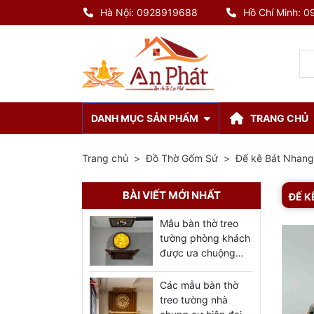
Hà Nội: 0928919688
Hồ Chí Minh: 
DANH MỤC SẢN PHẨM
TRANG CHỦ
Trang chủ
Đồ Thờ Gốm Sứ
Đế kê Bát Nhang
BÀI VIẾT MỚI NHẤT
ĐẾ K
Mẫu bàn thờ treo
tường phòng khách
được ưa chuộng
nhất 2023
Các mẫu bàn thờ
treo tường nhà