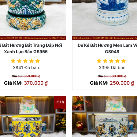
ê Bát Hương Bát Tràng Đắp Nổi
Đế Kê Bát Hương Men Lam V
Xanh Lục Bảo GS955
GS948
3841 Đã bán
3395 Đã bán
Giá cũ:
850.000 ₫
Giá cũ:
500.000 ₫
Giá KM:
370.000 ₫
Giá KM:
250.000 ₫
-51%