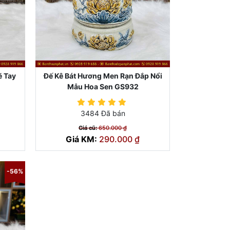
ẽ Tay
Đế Kê Bát Hương Men Rạn Đắp Nổi
Mẫu Hoa Sen GS932
3484 Đã bán
Giá cũ:
650.000 ₫
Giá KM:
290.000 ₫
-56%