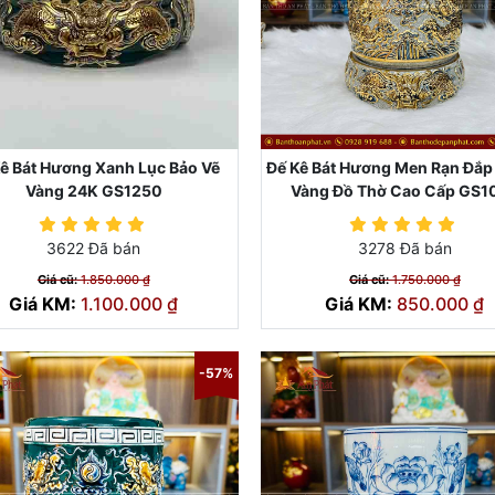
ê Bát Hương Xanh Lục Bảo Vẽ
Đế Kê Bát Hương Men Rạn Đắp 
Vàng 24K GS1250
Vàng Đồ Thờ Cao Cấp GS1
3622 Đã bán
3278 Đã bán
Giá cũ:
1.850.000 ₫
Giá cũ:
1.750.000 ₫
Giá KM:
1.100.000 ₫
Giá KM:
850.000 ₫
-57%