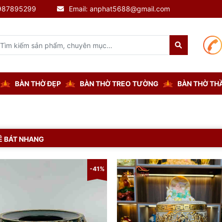
0987895299
Email: anphat5688@gmail.com
BÀN THỜ ĐẸP
BÀN THỜ TREO TƯỜNG
BÀN THỜ THẦ
Ê BÁT NHANG
-41%