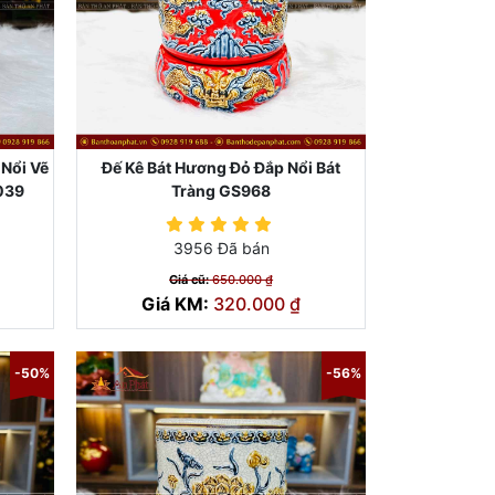
Nổi Vẽ
Đế Kê Bát Hương Đỏ Đắp Nổi Bát
039
Tràng GS968
3956 Đã bán
Giá cũ:
650.000 ₫
Giá KM:
320.000 ₫
-50%
-56%