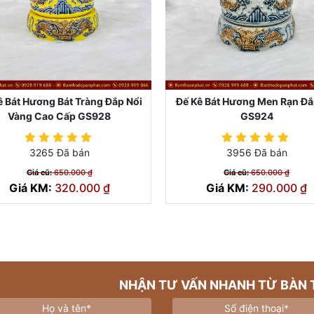
ê Bát Hương Bát Tràng Đắp Nổi
Đế Kê Bát Hương Men Rạn Đắ
Vàng Cao Cấp GS928
GS924
3265 Đã bán
3956 Đã bán
Giá cũ:
650.000 ₫
Giá cũ:
650.000 ₫
Giá KM:
320.000 ₫
Giá KM:
290.000 ₫
NHẬN TƯ VẤN NHANH TỪ BÀN 