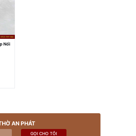
p Nổi
THỜ AN PHÁT
GỌI CHO TÔI