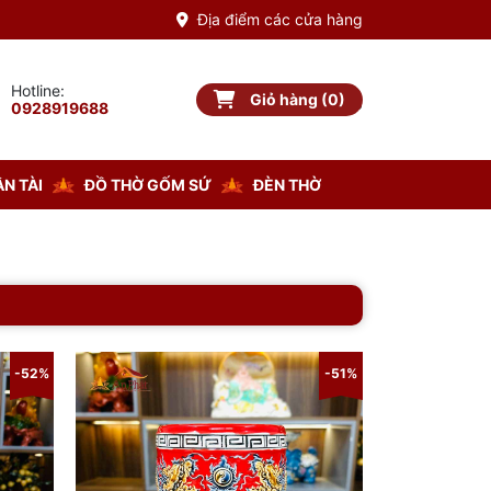
Địa điểm các cửa hàng
Hotline:
Giỏ hàng (0)
Giỏ hàng
0928919688
N TÀI
ĐỒ THỜ GỐM SỨ
ĐÈN THỜ
-52%
-51%