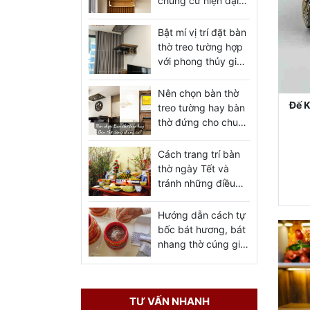
chung cư hiện đại
đẹp giá tốt nhất
Bật mí vị trí đặt bàn
thờ treo tường hợp
với phong thủy gia
chủ
Nên chọn bàn thờ
Đế K
treo tường hay bàn
thờ đứng cho chung
cư
Cách trang trí bàn
thờ ngày Tết và
tránh những điều
cần kiêng kỵ bạn
nên biết
Hướng dẫn cách tự
bốc bát hương, bát
nhang thờ cúng gia
tiên, thần linh
TƯ VẤN NHANH