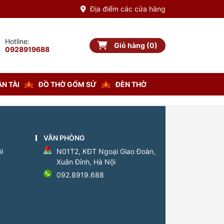
Địa điểm các cửa hàng
Hotline:
Giỏ hàng (0)
Giỏ hàng
0928919688
N TÀI
ĐỒ THỜ GỐM SỨ
ĐÈN THỜ
VĂN PHÒNG
i
N01T2, KĐT Ngoại Giao Đoàn,
Xuân Đỉnh, Hà Nội
092.8919.688