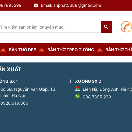
0987895299
Email: anphat5688@gmail.com
BÀN THỜ ĐẸP
BÀN THỜ TREO TƯỜNG
BÀN THỜ THẦ
ẢN XUẤT
ỞNG SX 1
XƯỞNG SX 2
Số 5B, Nguyễn Văn Giáp, Từ
Liên Hà, Đông Anh, Hà Nộ
Liêm, Hà Nội
098.7895.299
0928.919.866