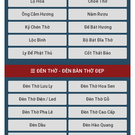
Lọ Hoa
Chóe Thờ
Ông Cắm Hương
Nậm Rượu
Kỷ Chén Thờ
Đế Bát Hương
Lộc Bình
Bộ Bát Đĩa Thờ
Ly Để Phật Thủ
Cốt Thất Bảo
ĐÈN THỜ - ĐÈN BÀN THỜ ĐẸP
Đèn Thờ Lưu Ly
Đèn Thờ Hoa Sen
Đèn Thờ Điện / Led
Đèn Thờ Gỗ
Đèn Thờ Pha Lê
Đèn Thờ Cao Cấp
Đèn Dầu
Đèn Hào Quang