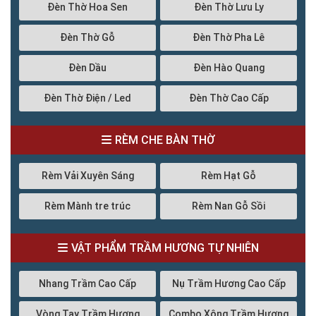
Đèn Thờ Hoa Sen
Đèn Thờ Lưu Ly
Đèn Thờ Gỗ
Đèn Thờ Pha Lê
Đèn Dầu
Đèn Hào Quang
Đèn Thờ Điện / Led
Đèn Thờ Cao Cấp
RÈM CHE BÀN THỜ
Rèm Vải Xuyên Sáng
Rèm Hạt Gỗ
Rèm Mành tre trúc
Rèm Nan Gỗ Sồi
VẬT PHẨM TRẦM HƯƠNG TỰ NHIÊN
Nhang Trầm Cao Cấp
Nụ Trầm Hương Cao Cấp
Vòng Tay Trầm Hương
Combo Xông Trầm Hương