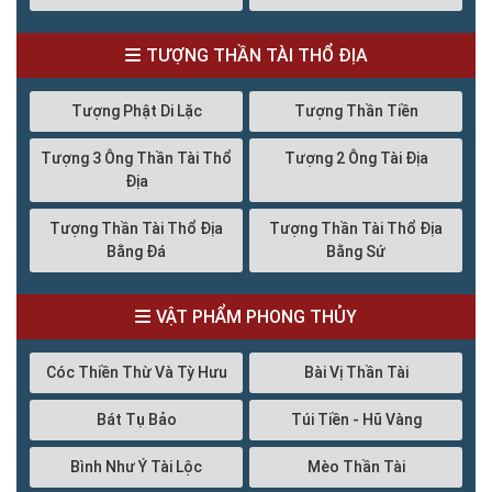
TƯỢNG THẦN TÀI THỔ ĐỊA
Tượng Phật Di Lặc
Tượng Thần Tiền
Tượng 3 Ông Thần Tài Thổ
Tượng 2 Ông Tài Địa
Địa
Tượng Thần Tài Thổ Địa
Tượng Thần Tài Thổ Địa
Bằng Đá
Bằng Sứ
VẬT PHẨM PHONG THỦY
Cóc Thiền Thừ Và Tỳ Hưu
Bài Vị Thần Tài
Bát Tụ Bảo
Túi Tiền - Hũ Vàng
Bình Như Ý Tài Lộc
Mèo Thần Tài