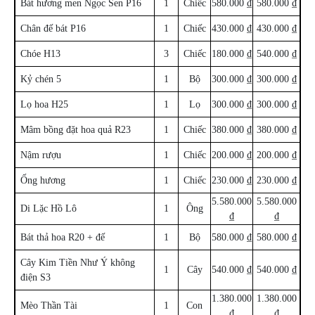
Bát hương men Ngọc Sen P16
1
Chiếc
580.000 ₫
580.000 ₫
Chân đế bát P16
1
Chiếc
430.000 ₫
430.000 ₫
Chóe H13
3
Chiếc
180.000 ₫
540.000 ₫
Kỷ chén 5
1
Bộ
300.000 ₫
300.000 ₫
Lọ hoa H25
1
Lọ
300.000 ₫
300.000 ₫
Mâm bồng đặt hoa quả R23
1
Chiếc
380.000 ₫
380.000 ₫
Nậm rượu
1
Chiếc
200.000 ₫
200.000 ₫
Ống hương
1
Chiếc
230.000 ₫
230.000 ₫
5.580.000
5.580.000
Di Lặc Hồ Lô
1
Ông
₫
₫
Bát thả hoa R20 + đế
1
Bộ
580.000 ₫
580.000 ₫
Cây Kim Tiền Như Ý không
1
Cây
540.000 ₫
540.000 ₫
điện S3
1.380.000
1.380.000
Mèo Thần Tài
1
Con
₫
₫