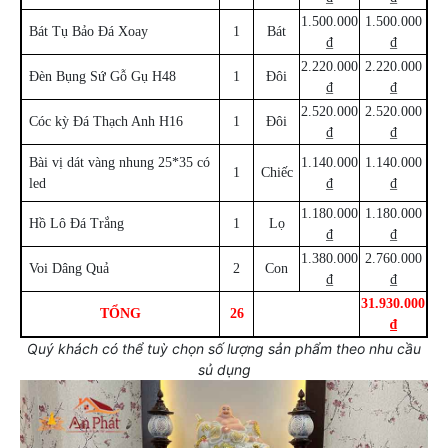
1.500.000
1.500.000
Bát Tụ Bảo Đá Xoay
1
Bát
₫
₫
2.220.000
2.220.000
Đèn Bụng Sứ Gỗ Gụ H48
1
Đôi
₫
₫
2.520.000
2.520.000
Cóc kỳ Đá Thạch Anh H16
1
Đôi
₫
₫
Bài vị dát vàng nhung 25*35 có
1.140.000
1.140.000
1
Chiếc
led
₫
₫
1.180.000
1.180.000
Hồ Lô Đá Trắng
1
Lọ
₫
₫
1.380.000
2.760.000
Voi Dâng Quả
2
Con
₫
₫
31.930.000
TỔNG
26
₫
Quý khách có thể tuỳ chọn số lượng sản phẩm theo nhu cầu
sủ dụng