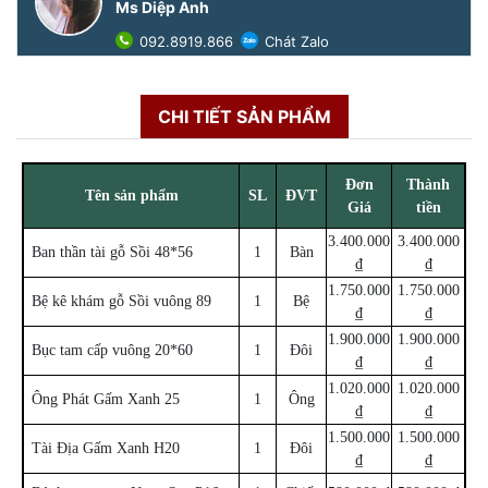
Ms Diệp Anh
092.8919.866
Chát Zalo
CHI TIẾT SẢN PHẨM
Đơn
Thành
Tên sản phẩm
SL
ĐVT
Giá
tiền
3.400.000
3.400.000
Ban thần tài gỗ Sồi 48*56
1
Bàn
₫
₫
1.750.000
1.750.000
Bệ kê khám gỗ Sồi vuông 89
1
Bệ
₫
₫
1.900.000
1.900.000
Bục tam cấp vuông 20*60
1
Đôi
₫
₫
1.020.000
1.020.000
Ông Phát Gấm Xanh 25
1
Ông
₫
₫
1.500.000
1.500.000
Tài Địa Gấm Xanh H20
1
Đôi
₫
₫