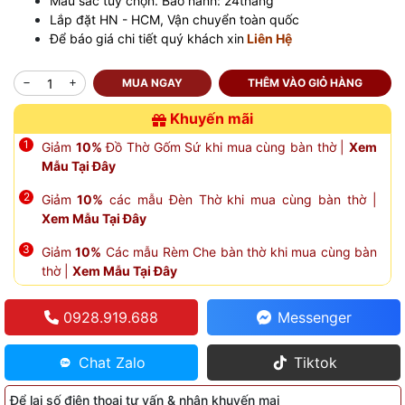
Màu sắc tùy chọn. Bảo hành: 24tháng
Lắp đặt HN - HCM, Vận chuyển toàn quốc
Để báo giá chi tiết quý khách xin
Liên Hệ
MUA NGAY
THÊM VÀO GIỎ HÀNG
Khuyến mãi
Giảm
10%
Đồ Thờ Gốm Sứ khi mua cùng bàn thờ |
Xem
Mẫu Tại Đây
Giảm
10%
các mẫu Đèn Thờ khi mua cùng bàn thờ |
Xem Mẫu Tại Đây
Giảm
10%
Các mẫu Rèm Che bàn thờ khi mua cùng bàn
thờ |
Xem Mẫu Tại Đây
0928.919.688
Messenger
Chat Zalo
Tiktok
Để lại số điện thoại tư vấn & nhận khuyến mại