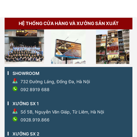
HỆ THỐNG CỬA HÀNG VÀ XƯỞNG SẢN XUẤT
SHOWROOM
732 Đường Láng, Đống Đa, Hà Nội
092 8919 688
XƯỞNG SX 1
Số 5B, Nguyễn Văn Giáp, Từ Liêm, Hà Nội
0928.919.866
XƯỞNG SX 2