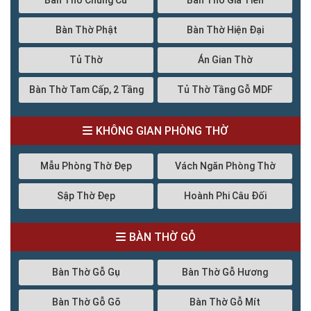
Bàn Thờ Chung Cư
Bàn Thờ Gia Tiên
Bàn Thờ Phật
Bàn Thờ Hiện Đại
Tủ Thờ
Án Gian Thờ
Bàn Thờ Tam Cấp, 2 Tầng
Tủ Thờ Tầng Gỗ MDF
KHÔNG GIAN PHÒNG THỜ
Mẫu Phòng Thờ Đẹp
Vách Ngăn Phòng Thờ
Sập Thờ Đẹp
Hoành Phi Câu Đối
BÀN THỜ GỖ
Bàn Thờ Gỗ Gụ
Bàn Thờ Gỗ Hương
Bàn Thờ Gỗ Gõ
Bàn Thờ Gỗ Mít