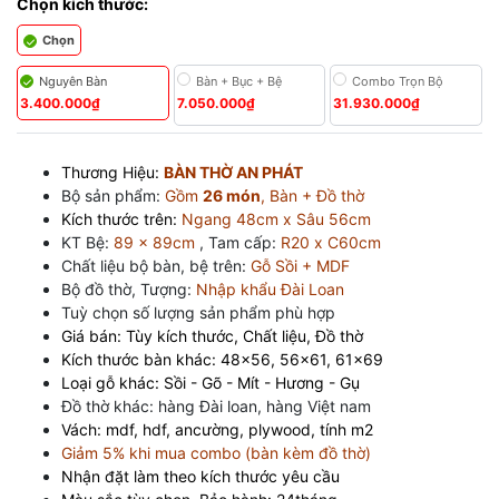
Chọn kích thước:
Chọn
Nguyên Bàn
Bàn + Bục + Bệ
Combo Trọn Bộ
3.400.000₫
7.050.000₫
31.930.000₫
Thương Hiệu:
BÀN THỜ
AN PHÁT
Bộ sản phẩm:
Gồm
26 món
, Bàn + Đồ thờ
Kích thước trên:
Ngang 48cm x Sâu 56cm
KT Bệ:
89 x 89cm
, Tam cấp:
R20 x C60cm
Chất liệu bộ bàn, bệ trên:
Gỗ Sồi + MDF
Bộ đồ thờ, Tượng:
Nhập khẩu Đài Loan
Tuỳ chọn số lượng sản phẩm phù hợp
Giá bán: Tùy kích thước, Chất liệu, Đồ thờ
Kích thước bàn khác: 48x56, 56x61, 61x69
Loại gỗ khác: Sồi - Gõ - Mít - Hương - Gụ
Đồ thờ khác: hàng Đài loan, hàng Việt nam
Vách: mdf, hdf, ancường, plywood, tính m2
Giảm 5% khi mua combo (bàn kèm đồ thờ)
Nhận đặt làm theo kích thước yêu cầu