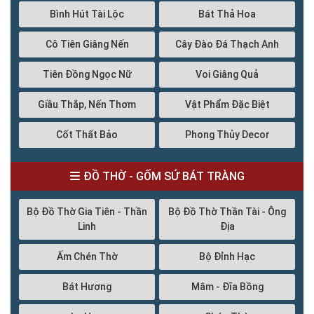
Bình Hút Tài Lộc
Bát Thả Hoa
Cô Tiên Giâng Nến
Cây Đào Đá Thạch Anh
Tiên Đồng Ngọc Nữ
Voi Giâng Quả
Giầu Thắp, Nến Thơm
Vật Phẩm Đặc Biệt
Cốt Thất Bảo
Phong Thủy Decor
ĐỒ THỜ - GỐM SỨ BÁT TRÀNG
Bộ Đồ Thờ Gia Tiên - Thần
Bộ Đồ Thờ Thần Tài - Ông
Linh
Địa
Ấm Chén Thờ
Bộ Đỉnh Hạc
Bát Hương
Mâm - Đĩa Bồng