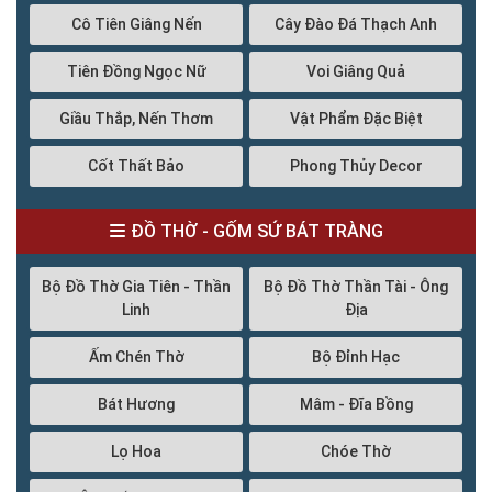
Cô Tiên Giâng Nến
Cây Đào Đá Thạch Anh
Tiên Đồng Ngọc Nữ
Voi Giâng Quả
Giầu Thắp, Nến Thơm
Vật Phẩm Đặc Biệt
Cốt Thất Bảo
Phong Thủy Decor
ĐỒ THỜ - GỐM SỨ BÁT TRÀNG
Bộ Đồ Thờ Gia Tiên - Thần
Bộ Đồ Thờ Thần Tài - Ông
Linh
Địa
Ấm Chén Thờ
Bộ Đỉnh Hạc
Bát Hương
Mâm - Đĩa Bồng
Lọ Hoa
Chóe Thờ