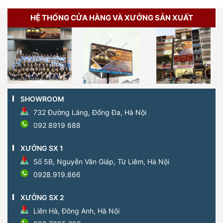
HỆ THỐNG CỬA HÀNG VÀ XƯỞNG SẢN XUẤT
SHOWROOM
732 Đường Láng, Đống Đa, Hà Nội
092 8919 688
XƯỞNG SX 1
Số 5B, Nguyễn Văn Giáp, Từ Liêm, Hà Nội
0928.919.866
XƯỞNG SX 2
Liên Hà, Đông Anh, Hà Nội