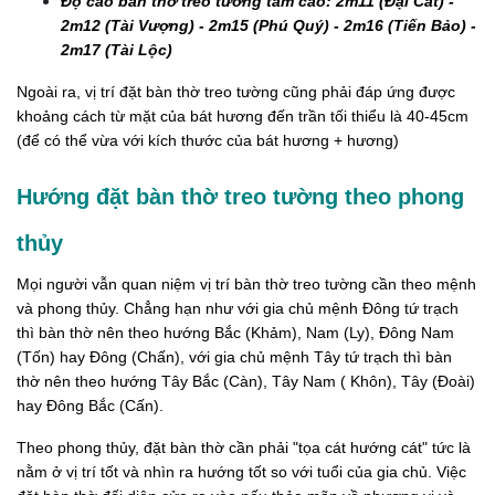
Độ cao bàn thờ treo tường tầm cao: 2m11 (Đại Cát) -
2m12 (Tài Vượng) - 2m15 (Phú Quý) - 2m16 (Tiến Bảo) -
2m17 (Tài Lộc)
Ngoài ra, vị trí đặt bàn thờ treo tường cũng phải đáp ứng được
khoảng cách từ mặt của bát hương đến trần tối thiểu là 40-45cm
(để có thể vừa với kích thước của bát hương + hương)
Hướng đặt bàn thờ treo tường theo phong
thủy
Mọi người vẫn quan niệm vị trí bàn thờ treo tường cần theo mệnh
và phong thủy. Chẳng hạn như với gia chủ mệnh Đông tứ trạch
thì bàn thờ nên theo hướng Bắc (Khảm), Nam (Ly), Đông Nam
(Tốn) hay Đông (Chấn), với gia chủ mệnh Tây tứ trạch thì bàn
thờ nên theo hướng Tây Bắc (Càn), Tây Nam ( Khôn), Tây (Đoài)
hay Đông Bắc (Cấn).
Theo phong thủy, đặt bàn thờ cần phải "tọa cát hướng cát" tức là
nằm ở vị trí tốt và nhìn ra hướng tốt so với tuổi của gia chủ. Việc