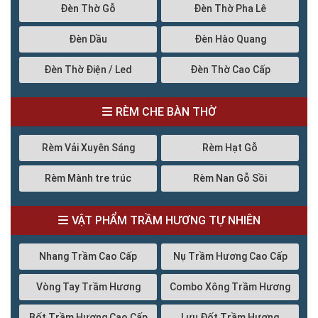
Đèn Thờ Gỗ
Đèn Thờ Pha Lê
Đèn Dầu
Đèn Hào Quang
Đèn Thờ Điện / Led
Đèn Thờ Cao Cấp
RÈM CHE BÀN THỜ
Rèm Vải Xuyên Sáng
Rèm Hạt Gỗ
Rèm Mành tre trúc
Rèm Nan Gỗ Sồi
VẬT PHẨM TRẦM HƯƠNG TỰ NHIÊN
Nhang Trầm Cao Cấp
Nụ Trầm Hương Cao Cấp
Vòng Tay Trầm Hương
Combo Xông Trầm Hương
Bốt Trầm Hương Cao Cấp
Lưu Đốt Trầm Hương