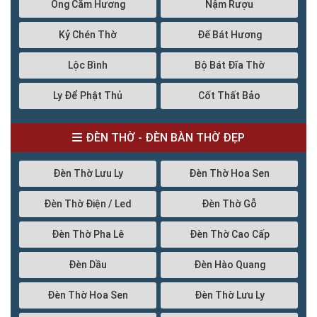
Ông Cắm Hương
Nậm Rượu
Kỷ Chén Thờ
Đế Bát Hương
Lộc Bình
Bộ Bát Đĩa Thờ
Ly Để Phật Thủ
Cốt Thất Bảo
ĐÈN THỜ - ĐÈN BÀN THỜ ĐẸP
Đèn Thờ Lưu Ly
Đèn Thờ Hoa Sen
Đèn Thờ Điện / Led
Đèn Thờ Gỗ
Đèn Thờ Pha Lê
Đèn Thờ Cao Cấp
Đèn Dầu
Đèn Hào Quang
Đèn Thờ Hoa Sen
Đèn Thờ Lưu Ly