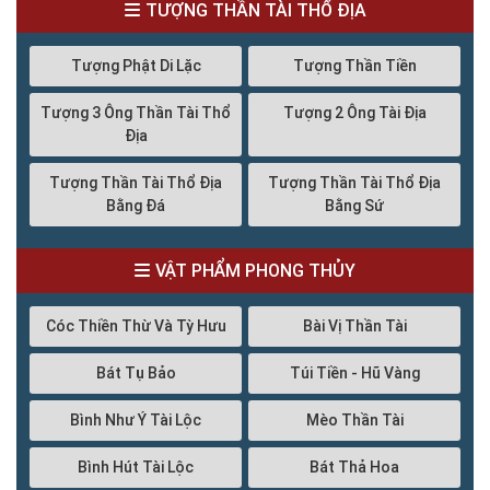
TƯỢNG THẦN TÀI THỔ ĐỊA
Tượng Phật Di Lặc
Tượng Thần Tiền
Tượng 3 Ông Thần Tài Thổ
Tượng 2 Ông Tài Địa
Địa
Tượng Thần Tài Thổ Địa
Tượng Thần Tài Thổ Địa
Bằng Đá
Bằng Sứ
VẬT PHẨM PHONG THỦY
Cóc Thiền Thừ Và Tỳ Hưu
Bài Vị Thần Tài
Bát Tụ Bảo
Túi Tiền - Hũ Vàng
Bình Như Ý Tài Lộc
Mèo Thần Tài
Bình Hút Tài Lộc
Bát Thả Hoa