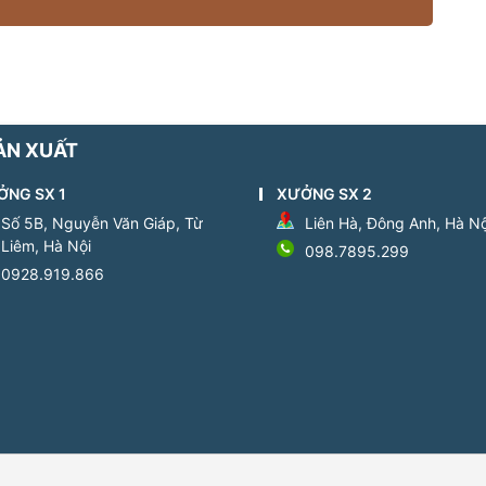
ẢN XUẤT
ỞNG SX 1
XƯỞNG SX 2
Số 5B, Nguyễn Văn Giáp, Từ
Liên Hà, Đông Anh, Hà Nộ
Liêm, Hà Nội
098.7895.299
0928.919.866