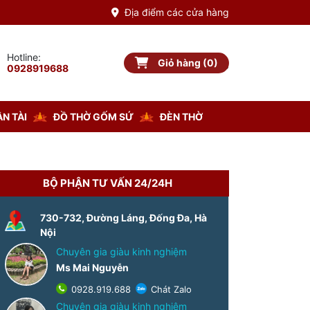
Địa điểm các cửa hàng
Hotline:
Giỏ hàng (0)
Giỏ hàng
0928919688
N TÀI
ĐỒ THỜ GỐM SỨ
ĐÈN THỜ
BỘ PHẬN TƯ VẤN 24/24H
-8%
730-732, Đường Láng, Đống Đa, Hà
Nội
Chuyên gia giàu kinh nghiệm
Ms Mai Nguyễn
0928.919.688
Chát Zalo
Chuyên gia giàu kinh nghiệm