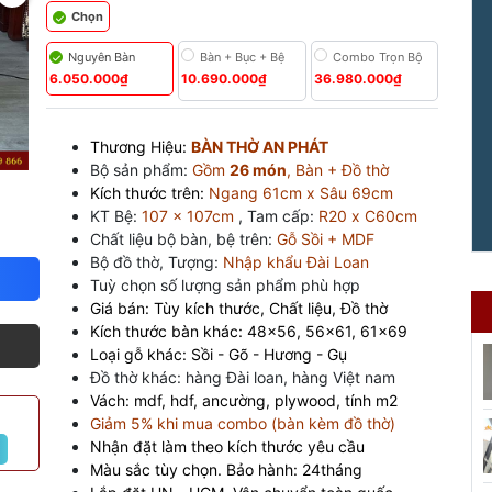
Chọn
Nguyên Bàn
Bàn + Bục + Bệ
Combo Trọn Bộ
6.050.000₫
10.690.000₫
36.980.000₫
Thương Hiệu:
BÀN THỜ
AN PHÁT
Bộ sản phẩm:
Gồm
26 món
, Bàn + Đồ thờ
Kích thước trên:
Ngang 61cm x Sâu 69cm
KT Bệ:
107 x 107cm
, Tam cấp:
R20 x C60cm
Chất liệu bộ bàn, bệ trên:
Gỗ Sồi + MDF
Bộ đồ thờ, Tượng:
Nhập khẩu Đài Loan
Tuỳ chọn số lượng sản phẩm phù hợp
Giá bán: Tùy kích thước, Chất liệu, Đồ thờ
Kích thước bàn khác: 48x56, 56x61, 61x69
Loại gỗ khác: Sồi - Gõ - Hương - Gụ
Đồ thờ khác: hàng Đài loan, hàng Việt nam
Vách: mdf, hdf, ancường, plywood, tính m2
Giảm 5% khi mua combo (bàn kèm đồ thờ)
Nhận đặt làm theo kích thước yêu cầu
Màu sắc tùy chọn. Bảo hành: 24tháng