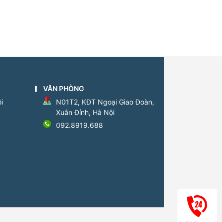
VĂN PHÒNG
i
N01T2, KĐT Ngoại Giao Đoàn,
Xuân Đỉnh, Hà Nội
092.8919.688