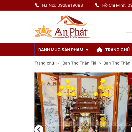
Hà Nội: 0928919688
Hồ Chí Minh: 
DANH MỤC SẢN PHẨM
TRANG CHỦ
Trang chủ
Bàn Thờ Thần Tài
Ban Thờ Thần 
-8%