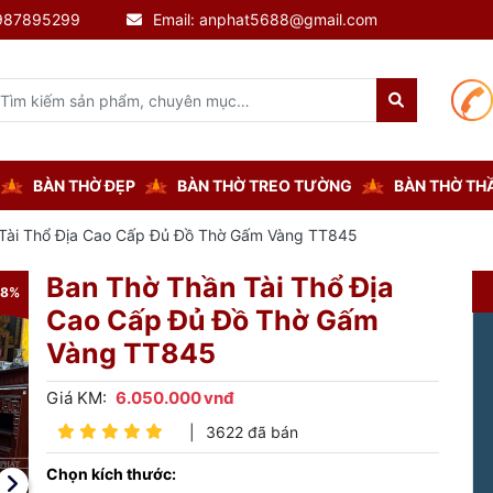
0987895299
Email: anphat5688@gmail.com
BÀN THỜ ĐẸP
BÀN THỜ TREO TƯỜNG
BÀN THỜ THẦ
Tài Thổ Địa Cao Cấp Đủ Đồ Thờ Gấm Vàng TT845
Ban Thờ Thần Tài Thổ Địa
-8%
-8%
Cao Cấp Đủ Đồ Thờ Gấm
Vàng TT845
Giá KM:
6.050.000
vnđ
|
3622 đã bán
Chọn kích thước: