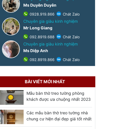
Ms Duyên Duyên
0928.919.866
Chát Zalo
Chuyên gia giàu kinh nghiệm
Mr Long Giang
092.8919.688
Chát Zalo
Chuyên gia giàu kinh nghiệm
Ms Diệp Anh
092.8919.866
Chát Zalo
BÀI VIẾT MỚI NHẤT
Mẫu bàn thờ treo tường phòng
khách được ưa chuộng nhất 2023
Các mẫu bàn thờ treo tường nhà
chung cư hiện đại đẹp giá tốt nhất