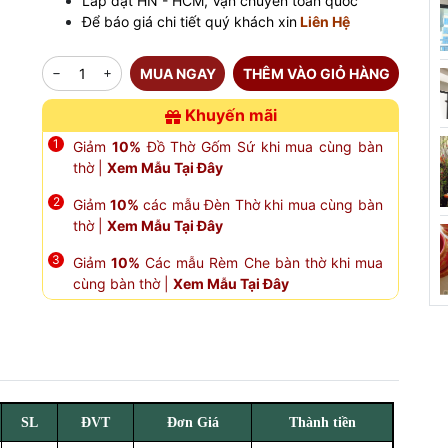
Lắp đặt HN - HCM, Vận chuyển toàn quốc
Để báo giá chi tiết quý khách xin
Liên Hệ
MUA NGAY
THÊM VÀO GIỎ HÀNG
Khuyến mãi
Giảm
10%
Đồ Thờ Gốm Sứ khi mua cùng bàn
thờ |
Xem Mẫu Tại Đây
Giảm
10%
các mẫu Đèn Thờ khi mua cùng bàn
thờ |
Xem Mẫu Tại Đây
Giảm
10%
Các mẫu Rèm Che bàn thờ khi mua
cùng bàn thờ |
Xem Mẫu Tại Đây
SL
ĐVT
Đơn Giá
Thành tiền