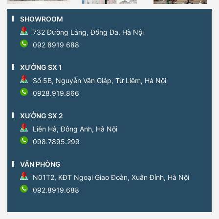
SHOWROOM
732 Đường Láng, Đống Đa, Hà Nội
092 8919 688
XƯỞNG SX 1
Số 5B, Nguyễn Văn Giáp, Từ Liêm, Hà Nội
0928.919.866
XƯỞNG SX 2
Liên Hà, Đông Anh, Hà Nội
098.7895.299
VĂN PHÒNG
N01T2, KĐT Ngoại Giao Đoàn, Xuân Đỉnh, Hà Nội
092.8919.688