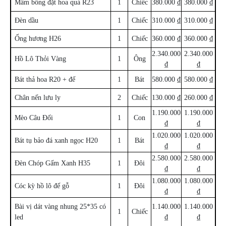
Mâm bồng đặt hoa quả R23
1
Chiếc
380.000 ₫
380.000 ₫
Đèn dầu
1
Chiếc
310.000 ₫
310.000 ₫
Ống hương H26
1
Chiếc
360.000 ₫
360.000 ₫
2.340.000
2.340.000
Hồ Lô Thỏi Vàng
1
Ông
₫
₫
Bát thả hoa R20 + đế
1
Bát
580.000 ₫
580.000 ₫
Chân nến lưu ly
2
Chiếc
130.000 ₫
260.000 ₫
1.190.000
1.190.000
Mèo Câu Đối
1
Con
₫
₫
1.020.000
1.020.000
Bát tụ bảo đá xanh ngọc H20
1
Bát
₫
₫
2.580.000
2.580.000
Đèn Chóp Gấm Xanh H35
1
Đôi
₫
₫
1.080.000
1.080.000
Cóc kỳ hồ lô đế gỗ
1
Đôi
₫
₫
Bài vị dát vàng nhung 25*35 có
1.140.000
1.140.000
1
Chiếc
led
₫
₫