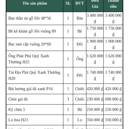
Đơn
Thành
Tên sản phẩm
SL
ĐVT
Giá
tiền
3.400.000
3.400.000
Ban thần tài gỗ Sồi 48*56
1
Bàn
₫
₫
1.750.000
1.750.000
Bệ kê khám gỗ Sồi vuông 89
1
Bệ
₫
₫
1.900.000
1.900.000
Bục tam cấp vuông 20*60
1
Đôi
₫
₫
Ông Phát Phú Quý Xanh
1.620.000
1.620.000
1
Ông
Thường H25
₫
₫
Tài Địa Phú Quý Xanh Thường
1.740.000
1.740.000
1
Đôi
H20
₫
₫
Bát hương giả đá xanh P16
1
Chiếc
420.000 ₫
420.000 ₫
Chóe giả đá
3
Chiếc
230.000 ₫
690.000 ₫
Kỷ chén 5
1
Bộ
250.000 ₫
250.000 ₫
Lọ hoa H23
1
Lọ
350.000 ₫
350.000 ₫