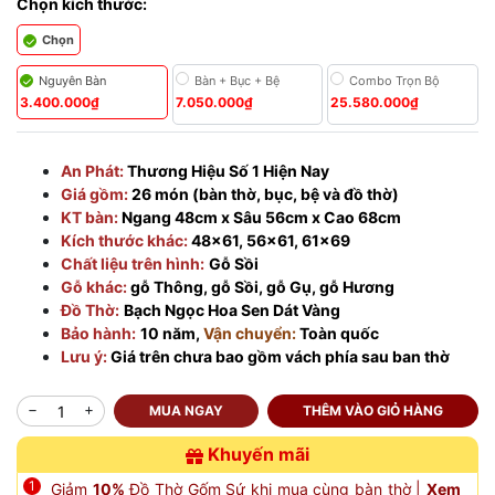
Chọn kích thước:
Chọn
Nguyên Bàn
Bàn + Bục + Bệ
Combo Trọn Bộ
3.400.000₫
7.050.000₫
25.580.000₫
An Phát:
Thương Hiệu Số 1 Hiện Nay
Giá gồm:
26 món (bàn thờ, bục, bệ và đồ thờ)
KT bàn:
Ngang 48cm x Sâu 56cm x Cao 68cm
Kích thước khác:
48×61, 56×61, 61×69
Chất liệu trên hình:
Gỗ Sồi
Gỗ khác:
gỗ Thông, gỗ Sồi, gỗ Gụ, gỗ Hương
Đồ Thờ:
Bạch Ngọc Hoa Sen Dát Vàng
Bảo hành:
10 năm,
Vận chuyển:
Toàn quốc
Lưu ý:
Giá trên chưa bao gồm vách phía sau ban thờ
MUA NGAY
THÊM VÀO GIỎ HÀNG
Khuyến mãi
Giảm
10%
Đồ Thờ Gốm Sứ khi mua cùng bàn thờ |
Xem