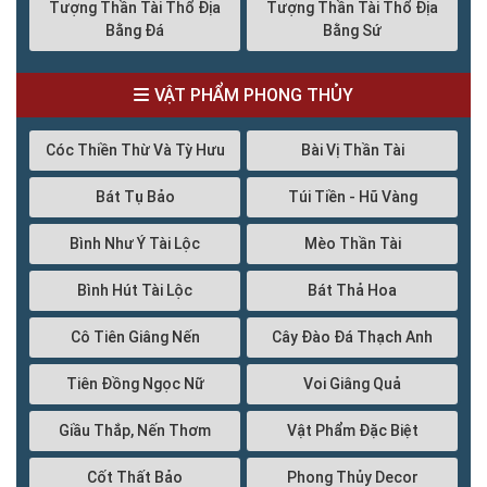
Tượng Thần Tài Thổ Địa
Tượng Thần Tài Thổ Địa
Bằng Đá
Bằng Sứ
VẬT PHẨM PHONG THỦY
Cóc Thiền Thừ Và Tỳ Hưu
Bài Vị Thần Tài
Bát Tụ Bảo
Túi Tiền - Hũ Vàng
Bình Như Ý Tài Lộc
Mèo Thần Tài
Bình Hút Tài Lộc
Bát Thả Hoa
Cô Tiên Giâng Nến
Cây Đào Đá Thạch Anh
Tiên Đồng Ngọc Nữ
Voi Giâng Quả
Giầu Thắp, Nến Thơm
Vật Phẩm Đặc Biệt
Cốt Thất Bảo
Phong Thủy Decor