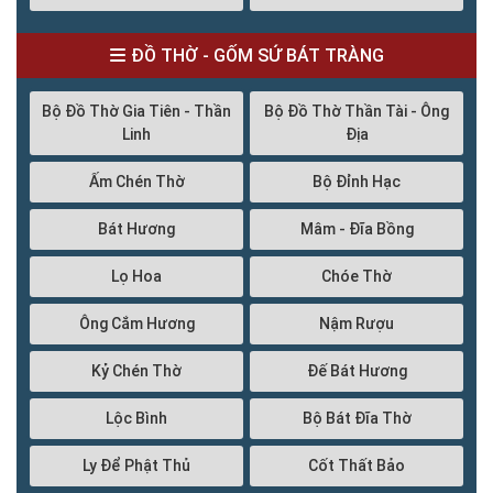
ĐỒ THỜ - GỐM SỨ BÁT TRÀNG
Bộ Đồ Thờ Gia Tiên - Thần
Bộ Đồ Thờ Thần Tài - Ông
Linh
Địa
Ấm Chén Thờ
Bộ Đỉnh Hạc
Bát Hương
Mâm - Đĩa Bồng
Lọ Hoa
Chóe Thờ
Ông Cắm Hương
Nậm Rượu
Kỷ Chén Thờ
Đế Bát Hương
Lộc Bình
Bộ Bát Đĩa Thờ
Ly Để Phật Thủ
Cốt Thất Bảo