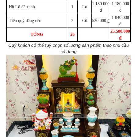
1.180.000
1.180.000
Hồ Lô đá xanh
1
Lọ
₫
₫
1.040.000
Tiên quỳ dâng nến
2
Cô
520.000 ₫
₫
25.580.000
TỔNG
26
₫
Quý khách có thể tuỳ chọn số lượng sản phẩm theo nhu cầu
sủ dụng