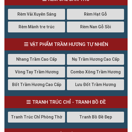
Rèm Vải Xuyên Sáng
Rèm Hạt Gỗ
Rèm Mành tre trúc
Rèm Nan Gỗ Sồi
VẬT PHẨM TRẦM HƯƠNG TỰ NHIÊN
Nhang Trầm Cao Cấp
Nụ Trầm Hương Cao Cấp
Vòng Tay Trầm Hương
Combo Xông Trầm Hương
Bốt Trầm Hương Cao Cấp
Lưu Đốt Trầm Hương
TRANH TRÚC CHỈ - TRANH BỒ ĐỀ
Tranh Trúc Chỉ Phòng Thờ
Tranh Bồ Đề Đẹp