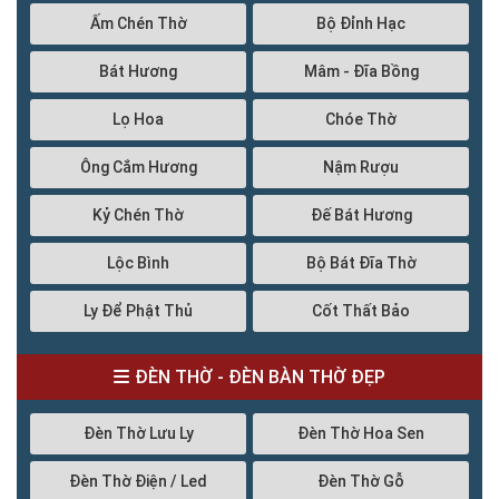
Ấm Chén Thờ
Bộ Đỉnh Hạc
Bát Hương
Mâm - Đĩa Bồng
Lọ Hoa
Chóe Thờ
Ông Cắm Hương
Nậm Rượu
Kỷ Chén Thờ
Đế Bát Hương
Lộc Bình
Bộ Bát Đĩa Thờ
Ly Để Phật Thủ
Cốt Thất Bảo
ĐÈN THỜ - ĐÈN BÀN THỜ ĐẸP
Đèn Thờ Lưu Ly
Đèn Thờ Hoa Sen
Đèn Thờ Điện / Led
Đèn Thờ Gỗ