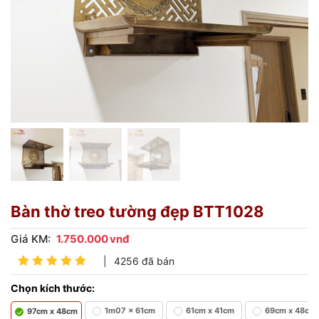
Bàn thờ treo tường đẹp BTT1028
Giá KM:
1.750.000
vnđ
|
4256 đã bán
Chọn kích thước:
1m07 x 61cm
61cm x 41cm
69cm x 48cm
97cm x 48cm