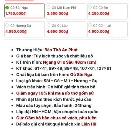
Gỗ Sồi Nga
Gỗ Mít Nam Phi
Gỗ Gõ Đỏ
1.750.000₫
3.550.000₫
4.250.000₫
Gỗ Hương Đá
Gỗ Gụ Lào
Gỗ Cẩm Lai
4.550.000₫
4.650.000₫
4.600.000₫
Thương Hiệu:
Bàn Thờ An Phát
Giá bán: Tùy kích thước và chất liệu gỗ
KT trên hình:
Ngang 81 x Sâu 48cm (cm)
KT khác: 61×41, 69×48, 89×48, 107×61, 127×61
Chất liệu bộ bàn trên hình:
Gỗ Sồi Nga
Loại gỗ khác: Sồi – Gõ – Mít – Hương – Gụ
Vách trên hình: Gỗ MDF giá tính theo bộ
Giảm ngay 10% khi mua đồ thờ gốm sứ
Nhận đặt làm theo kích thước yêu cầu
Màu sắc tùy chọn. Bảo hành: 24tháng
Lắp đặt HN – HCM, Vận chuyển toàn quốc
Giá: Gồm bộ bàn chưa có vách, phụ kiện
Để báo giá chi tiết quý khách xin
Liên Hệ