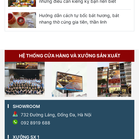
những điều cần kiêng kỵ bạn nên biết
Hướng dẫn cách tự bốc bát hương, bát
nhang thờ cúng gia tiên, thần linh
HỆ THỐNG CỬA HÀNG VÀ XƯỞNG SẢN XUẤT
SHOWROOM
732 Đường Láng, Đống Đa, Hà Nội
092 8919 688
XƯỞNG SX 1