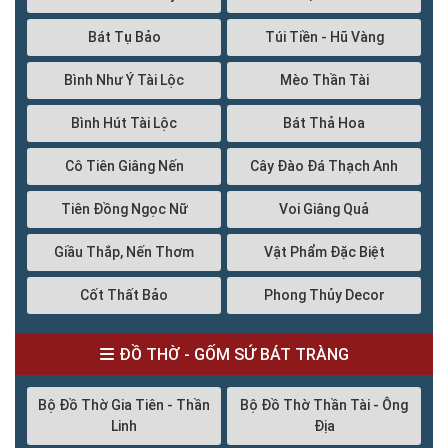
Bát Tụ Bảo
Túi Tiền - Hũ Vàng
Bình Như Ý Tài Lộc
Mèo Thần Tài
Bình Hút Tài Lộc
Bát Thả Hoa
Cô Tiên Giâng Nến
Cây Đào Đá Thạch Anh
Tiên Đồng Ngọc Nữ
Voi Giâng Quả
Giầu Thắp, Nến Thơm
Vật Phẩm Đặc Biệt
Cốt Thất Bảo
Phong Thủy Decor
ĐỒ THỜ - GỐM SỨ BÁT TRÀNG
Bộ Đồ Thờ Gia Tiên - Thần
Bộ Đồ Thờ Thần Tài - Ông
Linh
Địa