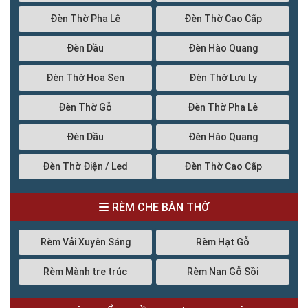
Đèn Thờ Pha Lê
Đèn Thờ Cao Cấp
Đèn Dầu
Đèn Hào Quang
Đèn Thờ Hoa Sen
Đèn Thờ Lưu Ly
Đèn Thờ Gỗ
Đèn Thờ Pha Lê
Đèn Dầu
Đèn Hào Quang
Đèn Thờ Điện / Led
Đèn Thờ Cao Cấp
RÈM CHE BÀN THỜ
Rèm Vải Xuyên Sáng
Rèm Hạt Gỗ
Rèm Mành tre trúc
Rèm Nan Gỗ Sồi