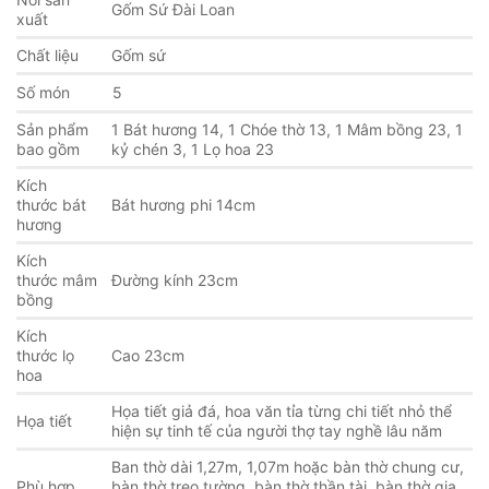
Gốm Sứ Đài Loan
xuất
Chất liệu
Gốm sứ
Số món
5
Sản phẩm
1 Bát hương 14, 1 Chóe thờ 13, 1 Mâm bồng 23, 1
bao gồm
kỷ chén 3
, 1 Lọ hoa 23
Kích
thước bát
Bát hương phi 14cm
hương
Kích
thước mâm
Đường kính 23cm
bồng
Kích
thước lọ
Cao 23cm
hoa
Họa tiết giả đá, hoa văn tỉa từng chi tiết nhỏ thể
Họa tiết
hiện sự tinh tế của người thợ tay nghề lâu năm
Ban thờ dài 1,27m, 1,07m hoặc bàn thờ chung cư,
Phù hợp
bàn thờ treo tường, bàn thờ thần tài, bàn thờ gia