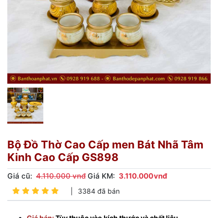
Bộ Đồ Thờ Cao Cấp men Bát Nhã Tâm
Kinh Cao Cấp GS898
Giá cũ:
4.110.000 vnđ
Giá KM:
3.110.000
vnđ
|
3384 đã bán
Giá bán:
Tùy thuộc vào kích thước và chất liệu