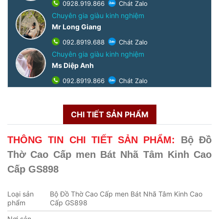
0928.919.866
Chát Zalo
Chuyên gia giàu kinh nghiệm
Mr Long Giang
092.8919.688
Chát Zalo
Chuyên gia giàu kinh nghiệm
Ms Diệp Anh
092.8919.866
Chát Zalo
CHI TIẾT SẢN PHẨM
THÔNG TIN CHI TIẾT SẢN PHẨM:
Bộ Đồ
Thờ Cao Cấp men Bát Nhã Tâm Kinh Cao
Cấp GS898
Loại sản
Bộ Đồ Thờ Cao Cấp men Bát Nhã Tâm Kinh Cao
phẩm
Cấp GS898
Nơi sản