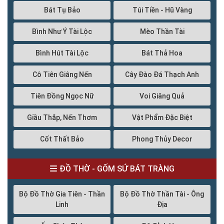
Bát Tụ Bảo
Túi Tiền - Hũ Vàng
Bình Như Ý Tài Lộc
Mèo Thần Tài
Bình Hút Tài Lộc
Bát Thả Hoa
Cô Tiên Giâng Nến
Cây Đào Đá Thạch Anh
Tiên Đồng Ngọc Nữ
Voi Giâng Quả
Giầu Thắp, Nến Thơm
Vật Phẩm Đặc Biệt
Cốt Thất Bảo
Phong Thủy Decor
ĐỒ THỜ - GỐM SỨ BÁT TRÀNG
Bộ Đồ Thờ Gia Tiên - Thần
Bộ Đồ Thờ Thần Tài - Ông
Linh
Địa