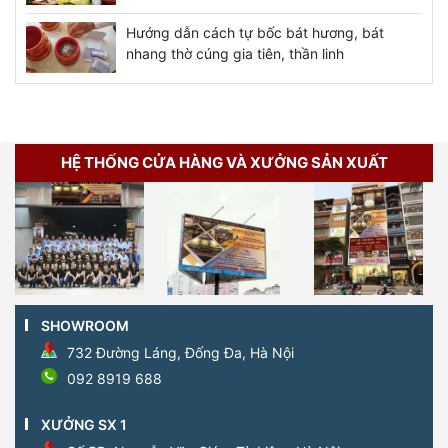
Hướng dẫn cách tự bốc bát hương, bát
nhang thờ cúng gia tiên, thần linh
HỆ THỐNG CỬA HÀNG VÀ XƯỞNG SẢN XUẤT
SHOWROOM
732 Đường Láng, Đống Đa, Hà Nội
092 8919 688
XƯỞNG SX 1