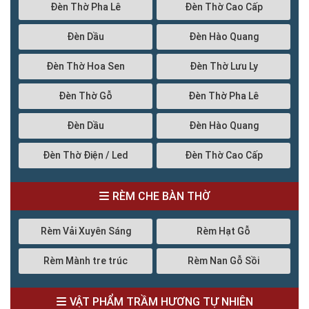
Đèn Thờ Pha Lê
Đèn Thờ Cao Cấp
Đèn Dầu
Đèn Hào Quang
Đèn Thờ Hoa Sen
Đèn Thờ Lưu Ly
Đèn Thờ Gỗ
Đèn Thờ Pha Lê
Đèn Dầu
Đèn Hào Quang
Đèn Thờ Điện / Led
Đèn Thờ Cao Cấp
RÈM CHE BÀN THỜ
Rèm Vải Xuyên Sáng
Rèm Hạt Gỗ
Rèm Mành tre trúc
Rèm Nan Gỗ Sồi
VẬT PHẨM TRẦM HƯƠNG TỰ NHIÊN