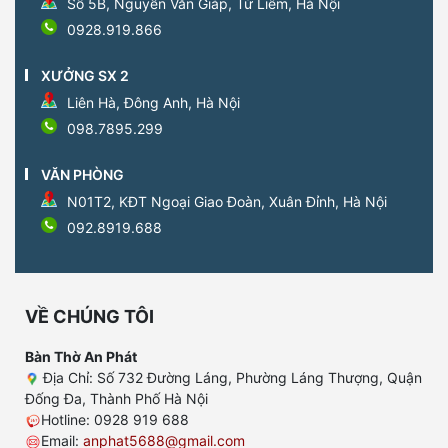
Số 5B, Nguyễn Văn Giáp, Từ Liêm, Hà Nội
0928.919.866
XƯỞNG SX 2
Liên Hà, Đông Anh, Hà Nội
098.7895.299
VĂN PHÒNG
N01T2, KĐT Ngoại Giao Đoàn, Xuân Đỉnh, Hà Nội
092.8919.688
VỀ CHÚNG TÔI
Bàn Thờ An Phát
Địa Chỉ: Số 732 Đường Láng, Phường Láng Thượng, Quận
Đống Đa, Thành Phố Hà Nội
Hotline: 0928 919 688
Email:
anphat5688@gmail.com