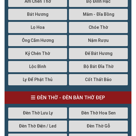
Ấm Chén Thờ
Bộ Đỉnh Hạc
Bát Hương
Mâm - Đĩa Bồng
Lọ Hoa
Chóe Thờ
Ông Cắm Hương
Nậm Rượu
Kỷ Chén Thờ
Đế Bát Hương
Lộc Bình
Bộ Bát Đĩa Thờ
Ly Để Phật Thủ
Cốt Thất Bảo
ĐÈN THỜ - ĐÈN BÀN THỜ ĐẸP
Đèn Thờ Lưu Ly
Đèn Thờ Hoa Sen
Đèn Thờ Điện / Led
Đèn Thờ Gỗ