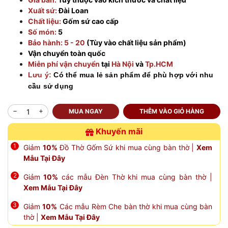
Xuất sứ:
Đài Loan
Chất liệu:
Gốm sứ cao cấp
Số món:
5
Bảo hành: 5 - 20
(Tùy vào chất liệu sản phẩm)
Vận chuyển toàn quốc
Miễn phí vận chuyển
tại
Hà Nội
và
Tp.HCM
Lưu ý:
Có thể mua lẻ sản phẩm để phù hợp với nhu
cầu sử dụng
MUA NGAY
THÊM VÀO GIỎ HÀNG
Khuyến mãi
Giảm
10%
Đồ Thờ Gốm Sứ khi mua cùng bàn thờ |
Xem
Mẫu Tại Đây
Giảm
10%
các mẫu Đèn Thờ khi mua cùng bàn thờ |
Xem Mẫu Tại Đây
Giảm
10%
Các mẫu Rèm Che bàn thờ khi mua cùng bàn
thờ |
Xem Mẫu Tại Đây