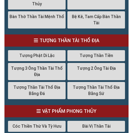
Thủy
Bàn Thờ Thần Tài Mệnh Thổ
Bệ Kê, Tam Cấp Bàn Thần
Tài
TƯỢNG THẦN TÀI THỔ ĐỊA
Tượng Phật Di Lặc
Tượng Thần Tiền
Tượng 3 Ông Thần Tài Thổ
Tượng 2 Ông Tài Địa
Địa
Tượng Thần Tài Thổ Địa
Tượng Thần Tài Thổ Địa
Bằng Đá
Bằng Sứ
VẬT PHẨM PHONG THỦY
Cóc Thiền Thừ Và Tỳ Hưu
Bài Vị Thần Tài