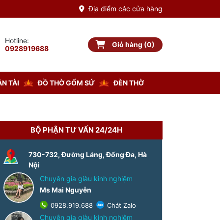
Địa điểm các cửa hàng
Hotline:
Giỏ hàng (0)
Giỏ hàng
0928919688
N TÀI
ĐỒ THỜ GỐM SỨ
ĐÈN THỜ
BỘ PHẬN TƯ VẤN 24/24H
730-732, Đường Láng, Đống Đa, Hà
Nội
Chuyên gia giàu kinh nghiệm
Ms Mai Nguyễn
0928.919.688
Chát Zalo
Chuyên gia giàu kinh nghiệm