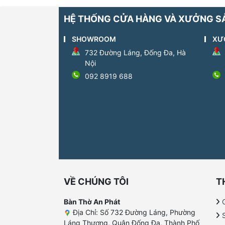
HỆ THỐNG CỬA HÀNG VÀ XƯỞNG S
SHOWROOM
XƯ
732 Đường Láng, Đống Đa, Hà
Nội
092 8919 688
VỀ CHÚNG TÔI
T
Bàn Thờ An Phát
G
Địa Chỉ: Số 732 Đường Láng, Phường
Láng Thượng, Quận Đống Đa, Thành Phố