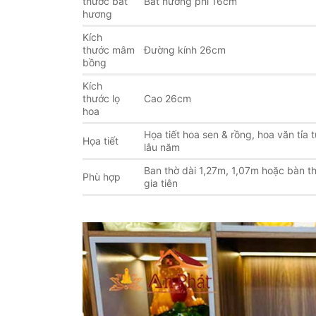
thước bát
Bát hương phi 16cm
hương
Kích
thước mâm
Đường kính 26cm
bồng
Kích
thước lọ
Cao 26cm
hoa
Họa tiết hoa sen & rồng, hoa văn tỉa t
Họa tiết
lâu năm
Ban thờ dài 1,27m, 1,07m hoặc bàn th
Phù hợp
gia tiên