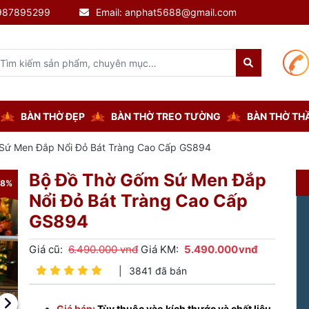
0987895299
Email: anphat5688@gmail.com
BÀN THỜ ĐẸP
BÀN THỜ TREO TƯỜNG
BÀN THỜ THẦ
Sứ Men Đắp Nổi Đỏ Bát Tràng Cao Cấp GS894
Bộ Đồ Thờ Gốm Sứ Men Đắp
-8%
-8%
Nổi Đỏ Bát Tràng Cao Cấp
GS894
Giá cũ:
6.490.000 vnđ
Giá KM:
5.490.000
vnđ
|
3841 đã bán
Giá bán:
Tùy thuộc vào kích thước và chất liệu