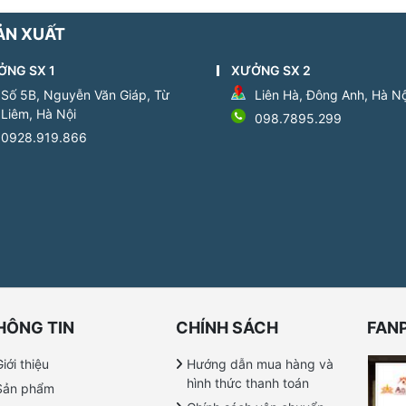
ẢN XUẤT
ỞNG SX 1
XƯỞNG SX 2
Số 5B, Nguyễn Văn Giáp, Từ
Liên Hà, Đông Anh, Hà Nộ
Liêm, Hà Nội
098.7895.299
0928.919.866
HÔNG TIN
CHÍNH SÁCH
FAN
iới thiệu
Hướng dẫn mua hàng và
hình thức thanh toán
Sản phẩm