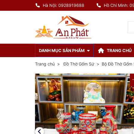
Hà Nội: 0928919688
Hồ Chí Minh: 
DANH MỤC SẢN PHẨM
TRANG CHỦ
Trang chủ
Đồ Thờ Gốm Sứ
Bộ Đồ Thờ Gốm 
-8%