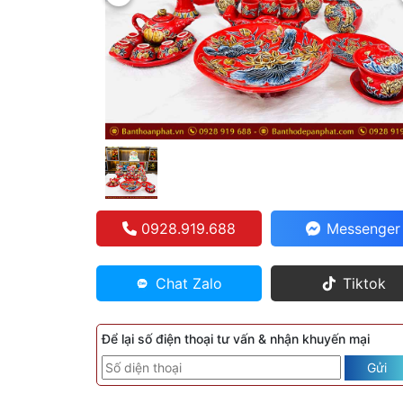
0928.919.688
Messenger
Chat Zalo
Tiktok
Để lại số điện thoại tư vấn & nhận khuyến mại
Gửi