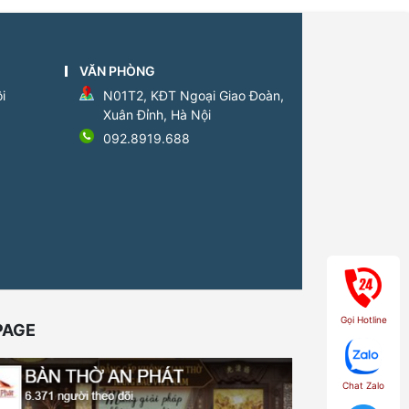
VĂN PHÒNG
i
N01T2, KĐT Ngoại Giao Đoàn,
Xuân Đỉnh, Hà Nội
092.8919.688
Gọi Hotline
PAGE
Chat Zalo