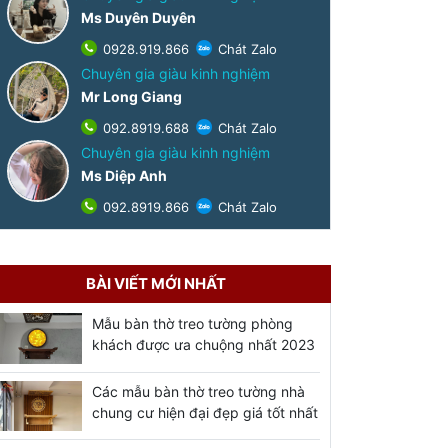
Ms Duyên Duyên
0928.919.866
Chát Zalo
Chuyên gia giàu kinh nghiệm
Mr Long Giang
092.8919.688
Chát Zalo
Chuyên gia giàu kinh nghiệm
Ms Diệp Anh
092.8919.866
Chát Zalo
BÀI VIẾT MỚI NHẤT
Mẫu bàn thờ treo tường phòng
khách được ưa chuộng nhất 2023
Các mẫu bàn thờ treo tường nhà
chung cư hiện đại đẹp giá tốt nhất