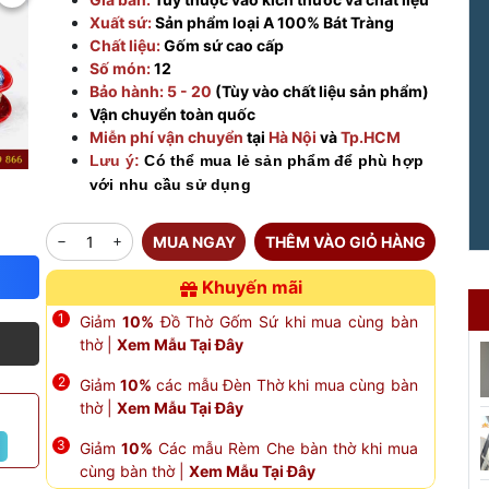
Xuất sứ:
Sản phẩm loại A 100% Bát Tràng
Chất liệu:
Gốm sứ cao cấp
Số món:
12
Bảo hành: 5 - 20
(Tùy vào chất liệu sản phẩm)
Vận chuyển toàn quốc
Miễn phí vận chuyển
tại
Hà Nội
và
Tp.HCM
Lưu ý:
Có thể mua lẻ sản phẩm để phù hợp
với nhu cầu sử dụng
MUA NGAY
THÊM VÀO GIỎ HÀNG
Khuyến mãi
Giảm
10%
Đồ Thờ Gốm Sứ khi mua cùng bàn
thờ |
Xem Mẫu Tại Đây
Giảm
10%
các mẫu Đèn Thờ khi mua cùng bàn
thờ |
Xem Mẫu Tại Đây
Giảm
10%
Các mẫu Rèm Che bàn thờ khi mua
cùng bàn thờ |
Xem Mẫu Tại Đây