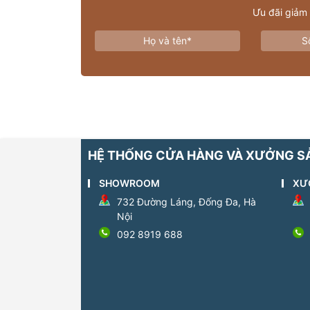
Ưu đãi giảm
HỆ THỐNG CỬA HÀNG VÀ XƯỞNG S
SHOWROOM
XƯ
732 Đường Láng, Đống Đa, Hà
Nội
092 8919 688