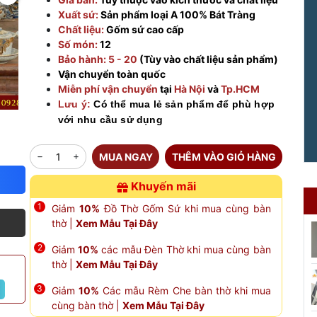
Xuất sứ:
Sản phẩm loại A 100% Bát Tràng
Chất liệu:
Gốm sứ cao cấp
Số món:
12
Bảo hành: 5 - 20
(Tùy vào chất liệu sản phẩm)
Vận chuyển toàn quốc
Miễn phí vận chuyển
tại
Hà Nội
và
Tp.HCM
Lưu ý:
Có thể mua lẻ sản phẩm để phù hợp
với nhu cầu sử dụng
MUA NGAY
THÊM VÀO GIỎ HÀNG
Khuyến mãi
Giảm
10%
Đồ Thờ Gốm Sứ khi mua cùng bàn
thờ |
Xem Mẫu Tại Đây
Giảm
10%
các mẫu Đèn Thờ khi mua cùng bàn
thờ |
Xem Mẫu Tại Đây
Giảm
10%
Các mẫu Rèm Che bàn thờ khi mua
cùng bàn thờ |
Xem Mẫu Tại Đây