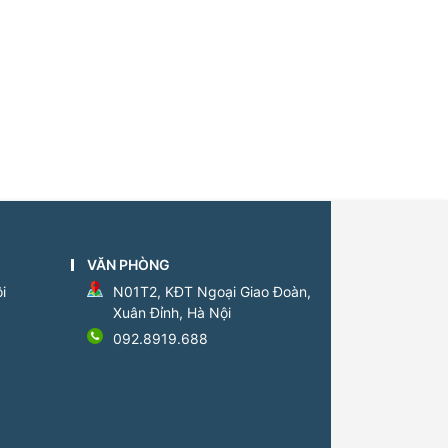
VĂN PHÒNG
i
N01T2, KĐT Ngoại Giao Đoàn,
Xuân Đỉnh, Hà Nội
092.8919.688