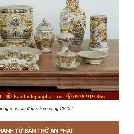
 hương men rạn đắp nổi vẽ vàng GS707
HANH TỪ BÀN THỜ AN PHÁT