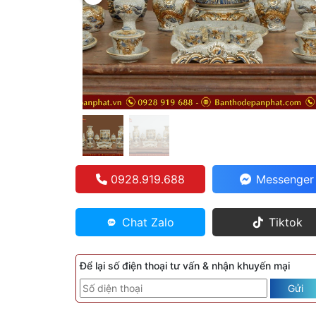
0928.919.688
Messenger
Chat Zalo
Tiktok
Để lại số điện thoại tư vấn & nhận khuyến mại
Gửi