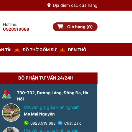
Địa điểm các cửa hàng
Hotline:
Giỏ hàng (0)
Giỏ hàng
0928919688
N TÀI
ĐỒ THỜ GỐM SỨ
ĐÈN THỜ
BỘ PHẬN TƯ VẤN 24/24H
-8%
730-732, Đường Láng, Đống Đa, Hà
Nội
Chuyên gia giàu kinh nghiệm
Ms Mai Nguyễn
0928.919.688
Chát Zalo
Chuyên gia giàu kinh nghiệm