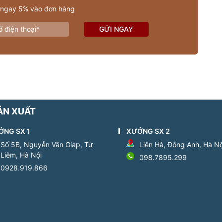
 ngay 5% vào đơn hàng
GỬI NGAY
ẢN XUẤT
ỞNG SX 1
XƯỞNG SX 2
Số 5B, Nguyễn Văn Giáp, Từ
Liên Hà, Đông Anh, Hà Nộ
Liêm, Hà Nội
098.7895.299
0928.919.866