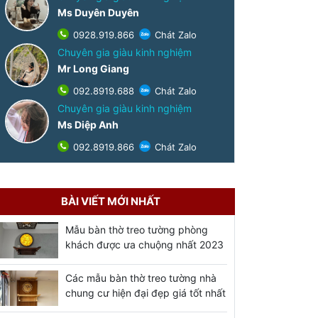
Ms Duyên Duyên
0928.919.866
Chát Zalo
Chuyên gia giàu kinh nghiệm
Mr Long Giang
092.8919.688
Chát Zalo
Chuyên gia giàu kinh nghiệm
Ms Diệp Anh
092.8919.866
Chát Zalo
BÀI VIẾT MỚI NHẤT
Mẫu bàn thờ treo tường phòng
khách được ưa chuộng nhất 2023
Các mẫu bàn thờ treo tường nhà
chung cư hiện đại đẹp giá tốt nhất