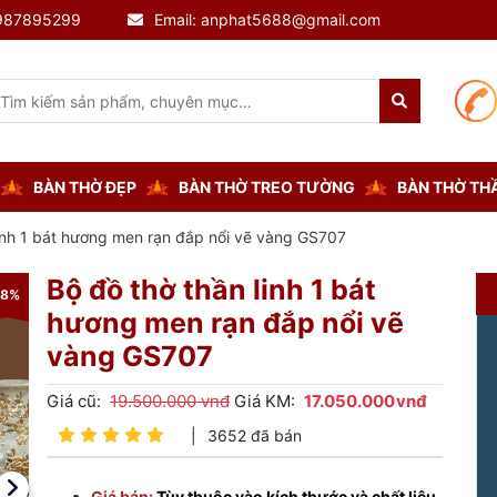
0987895299
Email: anphat5688@gmail.com
BÀN THỜ ĐẸP
BÀN THỜ TREO TƯỜNG
BÀN THỜ THẦ
linh 1 bát hương men rạn đắp nổi vẽ vàng GS707
Bộ đồ thờ thần linh 1 bát
-8%
-8%
hương men rạn đắp nổi vẽ
vàng GS707
Giá cũ:
19.500.000 vnđ
Giá KM:
17.050.000
vnđ
|
3652 đã bán
Giá bán:
Tùy thuộc vào kích thước và chất liệu