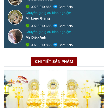
0928.919.866
Chát Zalo
Chuyên gia giàu kinh nghiệm
Mr Long Giang
092.8919.688
Chát Zalo
Chuyên gia giàu kinh nghiệm
Ms Diệp Anh
092.8919.866
Chát Zalo
CHI TIẾT SẢN PHẨM