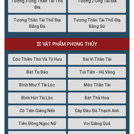
Tượng 3 Ông Thần Tài Thổ
Tượng 2 Ông Tài Địa
Địa
Tượng Thần Tài Thổ Địa
Tượng Thần Tài Thổ Địa
Bằng Đá
Bằng Sứ
VẬT PHẨM PHONG THỦY
Cóc Thiền Thừ Và Tỳ Hưu
Bài Vị Thần Tài
Bát Tụ Bảo
Túi Tiền - Hũ Vàng
Bình Như Ý Tài Lộc
Mèo Thần Tài
Bình Hút Tài Lộc
Bát Thả Hoa
Cô Tiên Giâng Nến
Cây Đào Đá Thạch Anh
Tiên Đồng Ngọc Nữ
Voi Giâng Quả