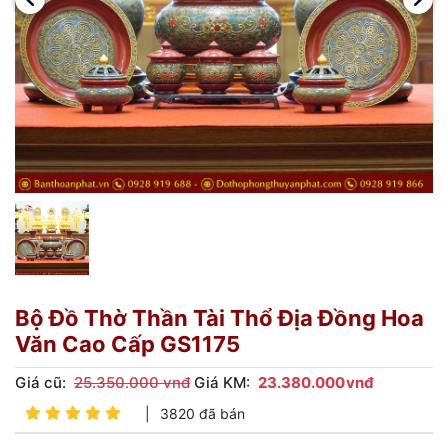
Bộ Đồ Thờ Thần Tài Thổ Địa Đồng Hoa
Văn Cao Cấp GS1175
Giá cũ:
25.350.000 vnđ
Giá KM:
23.380.000
vnđ
|
3820 đã bán