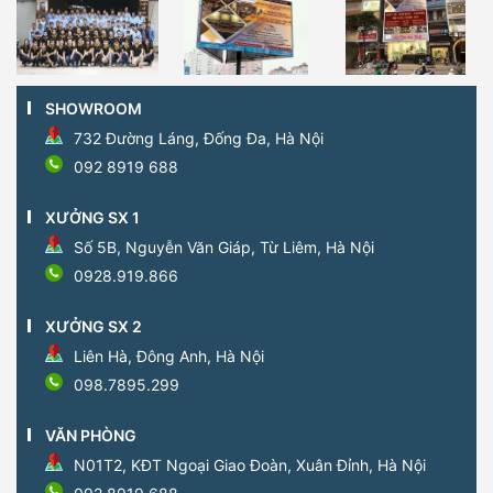
SHOWROOM
732 Đường Láng, Đống Đa, Hà Nội
092 8919 688
XƯỞNG SX 1
Số 5B, Nguyễn Văn Giáp, Từ Liêm, Hà Nội
0928.919.866
XƯỞNG SX 2
Liên Hà, Đông Anh, Hà Nội
098.7895.299
VĂN PHÒNG
N01T2, KĐT Ngoại Giao Đoàn, Xuân Đỉnh, Hà Nội