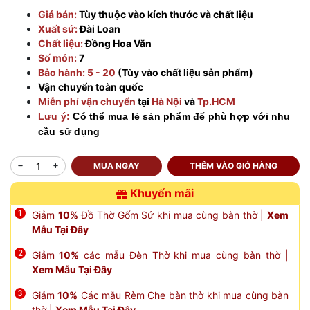
Giá bán:
Tùy thuộc vào kích thước và chất liệu
Xuất sứ:
Đài Loan
Chất liệu:
Đồng Hoa Văn
Số món:
7
Bảo hành: 5 - 20
(Tùy vào chất liệu sản phẩm)
Vận chuyển toàn quốc
Miễn phí vận chuyển
tại
Hà Nội
và
Tp.HCM
Lưu ý:
Có thể mua lẻ sản phẩm để phù hợp với nhu
cầu sử dụng
MUA NGAY
THÊM VÀO GIỎ HÀNG
Khuyến mãi
Giảm
10%
Đồ Thờ Gốm Sứ khi mua cùng bàn thờ |
Xem
Mẫu Tại Đây
Giảm
10%
các mẫu Đèn Thờ khi mua cùng bàn thờ |
Xem Mẫu Tại Đây
Giảm
10%
Các mẫu Rèm Che bàn thờ khi mua cùng bàn
thờ |
Xem Mẫu Tại Đây