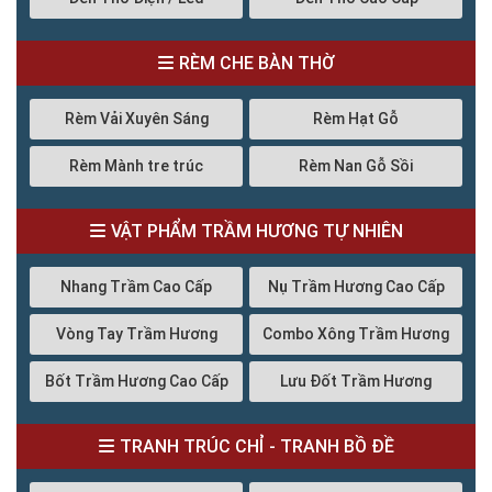
RÈM CHE BÀN THỜ
Rèm Vải Xuyên Sáng
Rèm Hạt Gỗ
Rèm Mành tre trúc
Rèm Nan Gỗ Sồi
VẬT PHẨM TRẦM HƯƠNG TỰ NHIÊN
Nhang Trầm Cao Cấp
Nụ Trầm Hương Cao Cấp
Vòng Tay Trầm Hương
Combo Xông Trầm Hương
Bốt Trầm Hương Cao Cấp
Lưu Đốt Trầm Hương
TRANH TRÚC CHỈ - TRANH BỒ ĐỀ