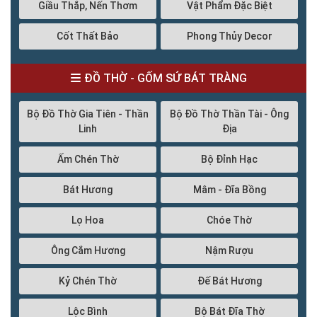
Giầu Thắp, Nến Thơm
Vật Phẩm Đặc Biệt
Cốt Thất Bảo
Phong Thủy Decor
ĐỒ THỜ - GỐM SỨ BÁT TRÀNG
Bộ Đồ Thờ Gia Tiên - Thần
Bộ Đồ Thờ Thần Tài - Ông
Linh
Địa
Ấm Chén Thờ
Bộ Đỉnh Hạc
Bát Hương
Mâm - Đĩa Bồng
Lọ Hoa
Chóe Thờ
Ông Cắm Hương
Nậm Rượu
Kỷ Chén Thờ
Đế Bát Hương
Lộc Bình
Bộ Bát Đĩa Thờ