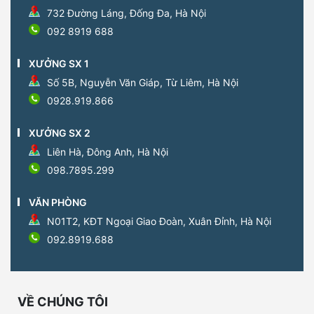
732 Đường Láng, Đống Đa, Hà Nội
092 8919 688
XƯỞNG SX 1
Số 5B, Nguyễn Văn Giáp, Từ Liêm, Hà Nội
0928.919.866
XƯỞNG SX 2
Liên Hà, Đông Anh, Hà Nội
098.7895.299
VĂN PHÒNG
N01T2, KĐT Ngoại Giao Đoàn, Xuân Đỉnh, Hà Nội
092.8919.688
VỀ CHÚNG TÔI