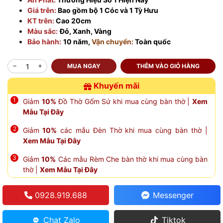
Giá trên:
Bao gồm bộ 1 Cóc và 1 Tỳ Hưu
KT trên:
Cao 20cm
Màu sắc:
Đỏ, Xanh, Vàng
Bảo hành:
10 năm,
Vận chuyển:
Toàn quốc
MUA NGAY
THÊM VÀO GIỎ HÀNG
Khuyến mãi
Giảm
10%
Đồ Thờ Gốm Sứ khi mua cùng bàn thờ |
Xem
Mẫu Tại Đây
Giảm
10%
các mẫu Đèn Thờ khi mua cùng bàn thờ |
Xem Mẫu Tại Đây
Giảm
10%
Các mẫu Rèm Che bàn thờ khi mua cùng bàn
thờ |
Xem Mẫu Tại Đây
0928.919.688
Messenger
Chat Zalo
Tiktok