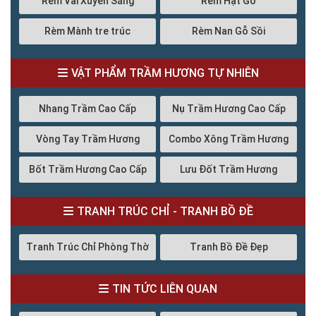
Rèm Vải Xuyên Sáng
Rèm Hạt Gỗ
Rèm Mành tre trúc
Rèm Nan Gỗ Sồi
VẬT PHẨM TRẦM HƯƠNG TỰ NHIÊN
Nhang Trầm Cao Cấp
Nụ Trầm Hương Cao Cấp
Vòng Tay Trầm Hương
Combo Xông Trầm Hương
Bốt Trầm Hương Cao Cấp
Lưu Đốt Trầm Hương
TRANH TRÚC CHỈ - TRANH BỒ ĐỀ
Tranh Trúc Chỉ Phòng Thờ
Tranh Bồ Đề Đẹp
TIN TỨC LIÊN QUAN