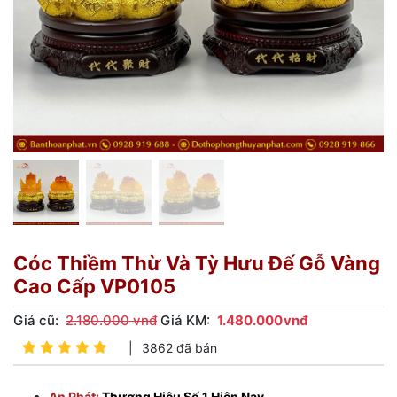
Cóc Thiềm Thừ Và Tỳ Hưu Đế Gỗ Vàng
Cao Cấp VP0105
Giá cũ:
2.180.000 vnđ
Giá KM:
1.480.000
vnđ
|
3862 đã bán
An Phát:
Thương Hiệu Số 1 Hiện Nay