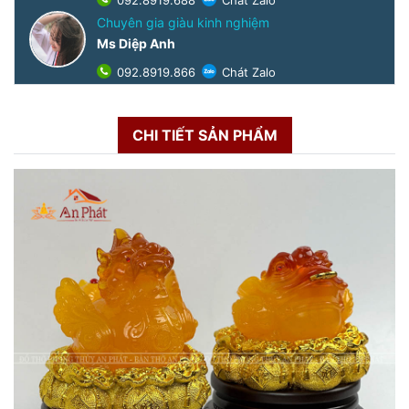
092.8919.688
Chát Zalo
Chuyên gia giàu kinh nghiệm
Ms Diệp Anh
092.8919.866
Chát Zalo
CHI TIẾT SẢN PHẨM