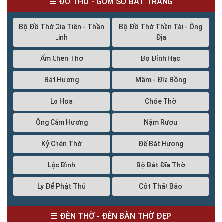
ĐỒ THỜ - GỐM SỨ BÁT TRÀNG
Bộ Đồ Thờ Gia Tiên - Thần
Bộ Đồ Thờ Thần Tài - Ông
Linh
Địa
Ấm Chén Thờ
Bộ Đỉnh Hạc
Bát Hương
Mâm - Đĩa Bồng
Lọ Hoa
Chóe Thờ
Ông Cắm Hương
Nậm Rượu
Kỷ Chén Thờ
Đế Bát Hương
Lộc Bình
Bộ Bát Đĩa Thờ
Ly Để Phật Thủ
Cốt Thất Bảo
ĐÈN THỜ - ĐÈN BÀN THỜ ĐẸP