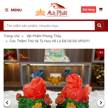
MENU
Giỏ hàng
Trang chủ
Vật Phẩm Phong Thủy
Cóc Thiềm Thừ Và Tỳ Hưu Hồ Lô Đế Gỗ Đỏ VP0011
8%
-8%