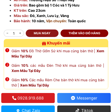
Giá trên:
Bao gồm bộ 1 Cóc và 1 Tỳ Hưu
KT trên:
Cao 23cm
Màu sắc:
Đỏ, Xanh, Lưu Ly, Vàng
Bảo hành:
10 năm,
Vận chuyển:
Toàn quốc
MUA NGAY
THÊM VÀO GIỎ HÀNG
Khuyến mãi
Giảm
10%
Đồ Thờ Gốm Sứ khi mua cùng bàn thờ |
Xem
Mẫu Tại Đây
Giảm
10%
các mẫu Đèn Thờ khi mua cùng bàn thờ |
Xem Mẫu Tại Đây
Giảm
10%
Các mẫu Rèm Che bàn thờ khi mua cùng bàn
thờ |
Xem Mẫu Tại Đây
0928.919.688
Messenger
Chat Zalo
Tiktok