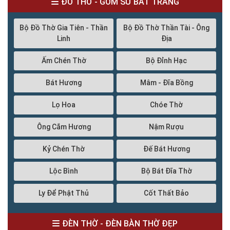
ĐỒ THỜ - GỐM SỨ BÁT TRÀNG
Bộ Đồ Thờ Gia Tiên - Thần
Bộ Đồ Thờ Thần Tài - Ông
Linh
Địa
Ấm Chén Thờ
Bộ Đỉnh Hạc
Bát Hương
Mâm - Đĩa Bồng
Lọ Hoa
Chóe Thờ
Ông Cắm Hương
Nậm Rượu
Kỷ Chén Thờ
Đế Bát Hương
Lộc Bình
Bộ Bát Đĩa Thờ
Ly Để Phật Thủ
Cốt Thất Bảo
ĐÈN THỜ - ĐÈN BÀN THỜ ĐẸP