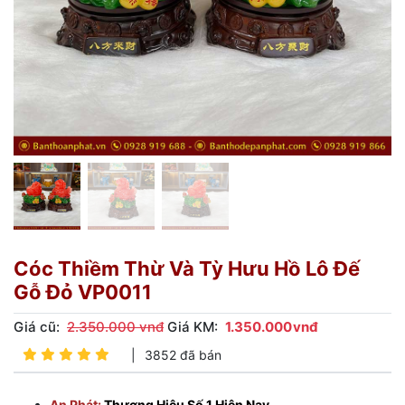
Cóc Thiềm Thừ Và Tỳ Hưu Hồ Lô Đế
Gỗ Đỏ VP0011
Giá cũ:
2.350.000 vnđ
Giá KM:
1.350.000
vnđ
|
3852 đã bán
An Phát:
Thương Hiệu Số 1 Hiện Nay