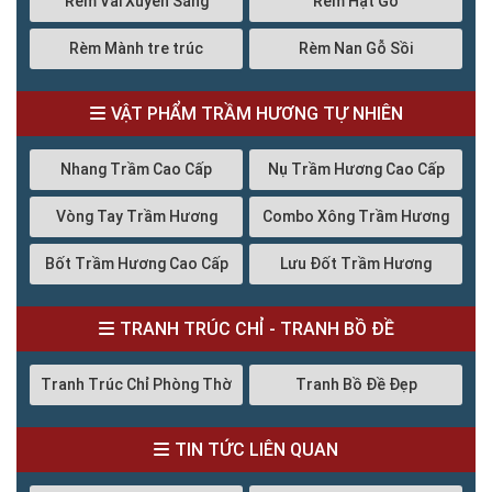
Rèm Vải Xuyên Sáng
Rèm Hạt Gỗ
Rèm Mành tre trúc
Rèm Nan Gỗ Sồi
VẬT PHẨM TRẦM HƯƠNG TỰ NHIÊN
Nhang Trầm Cao Cấp
Nụ Trầm Hương Cao Cấp
Vòng Tay Trầm Hương
Combo Xông Trầm Hương
Bốt Trầm Hương Cao Cấp
Lưu Đốt Trầm Hương
TRANH TRÚC CHỈ - TRANH BỒ ĐỀ
Tranh Trúc Chỉ Phòng Thờ
Tranh Bồ Đề Đẹp
TIN TỨC LIÊN QUAN