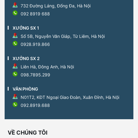
732 Đường Láng, Đống Đa, Hà Nội
092 8919 688
XƯỞNG SX 1
Số 5B, Nguyễn Văn Giáp, Từ Liêm, Hà Nội
0928.919.866
XƯỞNG SX 2
Liên Hà, Đông Anh, Hà Nội
098.7895.299
VĂN PHÒNG
N01T2, KĐT Ngoại Giao Đoàn, Xuân Đỉnh, Hà Nội
092.8919.688
VỀ CHÚNG TÔI