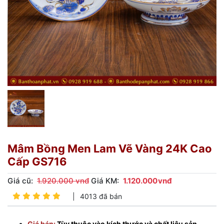
Mâm Bồng Men Lam Vẽ Vàng 24K Cao
Cấp GS716
Giá cũ:
1.920.000 vnđ
Giá KM:
1.120.000
vnđ
|
4013 đã bán
Giá bán:
Tùy thuộc vào kích thước và chất liệu sản