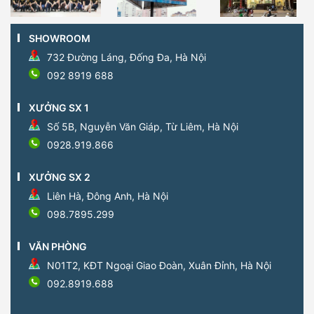
SHOWROOM
732 Đường Láng, Đống Đa, Hà Nội
092 8919 688
XƯỞNG SX 1
Số 5B, Nguyễn Văn Giáp, Từ Liêm, Hà Nội
0928.919.866
XƯỞNG SX 2
Liên Hà, Đông Anh, Hà Nội
098.7895.299
VĂN PHÒNG
N01T2, KĐT Ngoại Giao Đoàn, Xuân Đỉnh, Hà Nội
092.8919.688