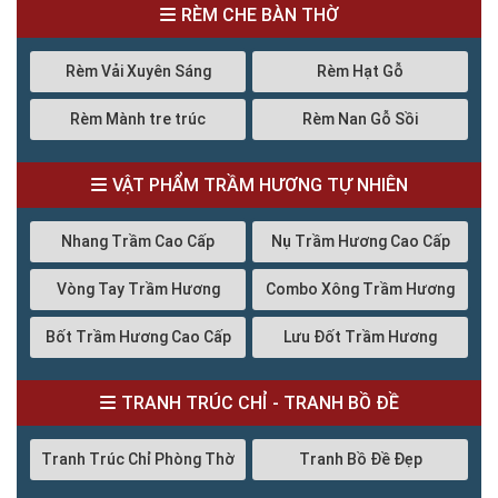
RÈM CHE BÀN THỜ
Rèm Vải Xuyên Sáng
Rèm Hạt Gỗ
Rèm Mành tre trúc
Rèm Nan Gỗ Sồi
VẬT PHẨM TRẦM HƯƠNG TỰ NHIÊN
Nhang Trầm Cao Cấp
Nụ Trầm Hương Cao Cấp
Vòng Tay Trầm Hương
Combo Xông Trầm Hương
Bốt Trầm Hương Cao Cấp
Lưu Đốt Trầm Hương
TRANH TRÚC CHỈ - TRANH BỒ ĐỀ
Tranh Trúc Chỉ Phòng Thờ
Tranh Bồ Đề Đẹp