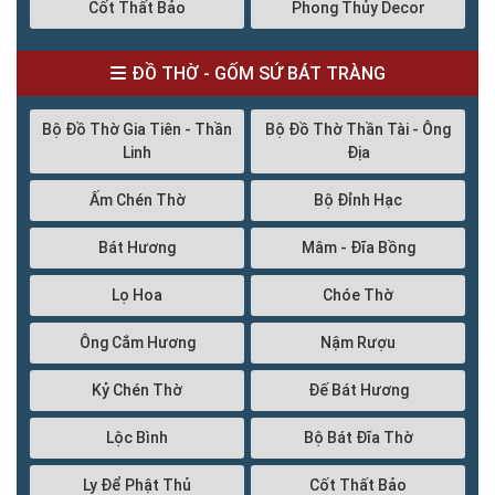
Cốt Thất Bảo
Phong Thủy Decor
ĐỒ THỜ - GỐM SỨ BÁT TRÀNG
Bộ Đồ Thờ Gia Tiên - Thần
Bộ Đồ Thờ Thần Tài - Ông
Linh
Địa
Ấm Chén Thờ
Bộ Đỉnh Hạc
Bát Hương
Mâm - Đĩa Bồng
Lọ Hoa
Chóe Thờ
Ông Cắm Hương
Nậm Rượu
Kỷ Chén Thờ
Đế Bát Hương
Lộc Bình
Bộ Bát Đĩa Thờ
Ly Để Phật Thủ
Cốt Thất Bảo