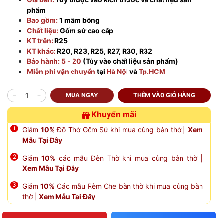
phẩm
Bao gồm:
1 mâm bồng
Chất liệu:
Gốm sứ cao cấp
KT trên:
R25
KT khác:
R20, R23, R25, R27, R30, R32
Bảo hành: 5 - 20
(Tùy vào chất liệu sản phẩm)
Miễn phí vận chuyển
tại
Hà Nội
và
Tp.HCM
MUA NGAY
THÊM VÀO GIỎ HÀNG
Khuyến mãi
Giảm
10%
Đồ Thờ Gốm Sứ khi mua cùng bàn thờ |
Xem
Mẫu Tại Đây
Giảm
10%
các mẫu Đèn Thờ khi mua cùng bàn thờ |
Xem Mẫu Tại Đây
Giảm
10%
Các mẫu Rèm Che bàn thờ khi mua cùng bàn
thờ |
Xem Mẫu Tại Đây