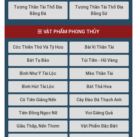
Tượng Thần Tài Thổ Địa
Tượng Thần Tài Thổ Địa
Bằng Đá
Bằng Sứ
VẬT PHẨM PHONG THỦY
Cóc Thiền Thừ Và Tỳ Hưu
Bài Vị Thần Tài
Bát Tụ Bảo
Túi Tiền - Hũ Vàng
Bình Như Ý Tài Lộc
Mèo Thần Tài
Bình Hút Tài Lộc
Bát Thả Hoa
Cô Tiên Giâng Nến
Cây Đào Đá Thạch Anh
Tiên Đồng Ngọc Nữ
Voi Giâng Quả
Giầu Thắp, Nến Thơm
Vật Phẩm Đặc Biệt