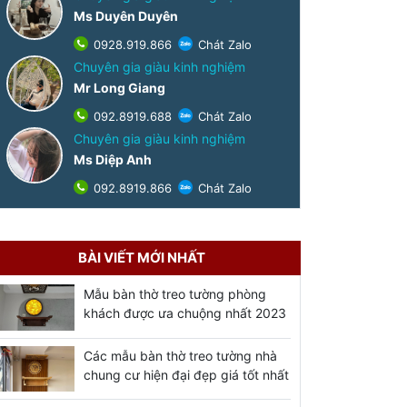
Ms Duyên Duyên
0928.919.866
Chát Zalo
Chuyên gia giàu kinh nghiệm
Mr Long Giang
092.8919.688
Chát Zalo
Chuyên gia giàu kinh nghiệm
Ms Diệp Anh
092.8919.866
Chát Zalo
BÀI VIẾT MỚI NHẤT
Mẫu bàn thờ treo tường phòng
khách được ưa chuộng nhất 2023
Các mẫu bàn thờ treo tường nhà
chung cư hiện đại đẹp giá tốt nhất