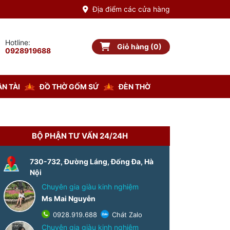
Địa điểm các cửa hàng
Hotline:
Giỏ hàng (0)
Giỏ hàng
0928919688
N TÀI
ĐỒ THỜ GỐM SỨ
ĐÈN THỜ
BỘ PHẬN TƯ VẤN 24/24H
-8%
730-732, Đường Láng, Đống Đa, Hà
Nội
Chuyên gia giàu kinh nghiệm
Ms Mai Nguyễn
0928.919.688
Chát Zalo
Chuyên gia giàu kinh nghiệm