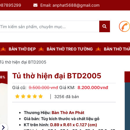
0987895299
Email: anphat5688@gmail.com
BÀN THỜ ĐẸP
BÀN THỜ TREO TƯỜNG
BÀN THỜ THẦ
Tủ thờ hiện đại BTD2005
Tủ thờ hiện đại BTD2005
-8%
-8%
Giá cũ:
9.500.000 vnđ
Giá KM:
8.200.000
vnđ
|
3256 đã bán
Thương Hiệu:
Bàn Thờ An Phát
Giá bán: Tùy kích thước và chất liệu gỗ
KT trên hình:
D.89 x R.61 x C.127 (cm)