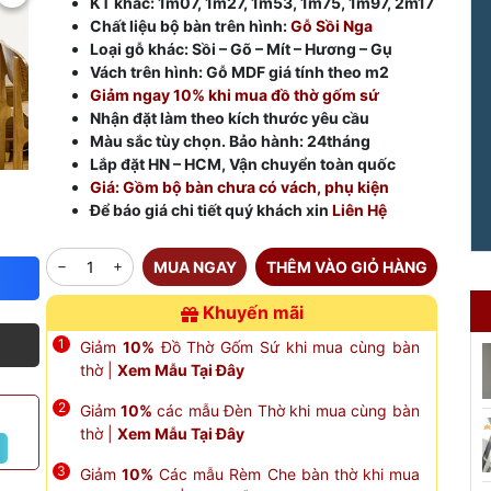
KT khác: 1m07, 1m27, 1m53, 1m75, 1m97, 2m17
Chất liệu bộ bàn trên hình:
Gỗ Sồi Nga
Loại gỗ khác: Sồi – Gõ – Mít – Hương – Gụ
Vách trên hình: Gỗ MDF giá tính theo m2
Giảm ngay 10% khi mua đồ thờ gốm sứ
Nhận đặt làm theo kích thước yêu cầu
Màu sắc tùy chọn. Bảo hành: 24tháng
Lắp đặt HN – HCM, Vận chuyển toàn quốc
Giá: Gồm bộ bàn chưa có vách, phụ kiện
Để báo giá chi tiết quý khách xin
Liên Hệ
MUA NGAY
THÊM VÀO GIỎ HÀNG
Khuyến mãi
Giảm
10%
Đồ Thờ Gốm Sứ khi mua cùng bàn
thờ |
Xem Mẫu Tại Đây
Giảm
10%
các mẫu Đèn Thờ khi mua cùng bàn
thờ |
Xem Mẫu Tại Đây
Giảm
10%
Các mẫu Rèm Che bàn thờ khi mua