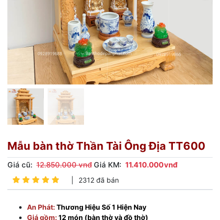
Mẫu bàn thờ Thần Tài Ông Địa TT600
Giá cũ:
12.850.000 vnđ
Giá KM:
11.410.000
vnđ
|
2312 đã bán
An Phát:
Thương Hiệu Số 1 Hiện Nay
Giá gồm:
12 món (bàn thờ và đồ thờ)