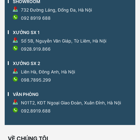
SHOWROOM
732 Đường Láng, Đống Đa, Hà Nội
092 8919 688
XƯỞNG SX 1
Số 5B, Nguyễn Văn Giáp, Từ Liêm, Hà Nội
0928.919.866
XƯỞNG SX 2
Liên Hà, Đông Anh, Hà Nội
098.7895.299
VĂN PHÒNG
N01T2, KĐT Ngoại Giao Đoàn, Xuân Đỉnh, Hà Nội
092.8919.688
VỀ CHÚNG TÔI