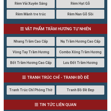
Rèm Vải Xuyên Sáng
Rèm Hạt Gỗ
Rèm Mành tre trúc
Rèm Nan Gỗ Sồi
VẬT PHẨM TRẦM HƯƠNG TỰ NHIÊN
Nhang Trầm Cao Cấp
Nụ Trầm Hương Cao Cấp
Vòng Tay Trầm Hương
Combo Xông Trầm Hương
Bốt Trầm Hương Cao Cấp
Lưu Đốt Trầm Hương
TRANH TRÚC CHỈ - TRANH BỒ ĐỀ
Tranh Trúc Chỉ Phòng Thờ
Tranh Bồ Đề Đẹp
TIN TỨC LIÊN QUAN