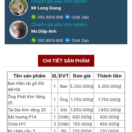
Chuyên gia giàu kinh nghiệm
Mr Long Giang
092.8919.688
Chát Zalo
Chuyên gia giàu kinh nghiệm
Ms Diệp Anh
092.8919.866
Chát Zalo
CHI TIẾT SẢN PHẨM
Tên sản phẩm
SL
ĐVT
Đơn giá
Thành tiền
Ban thần tài gỗ Sồi
1
Ban
5.250.000₫
5.250.000₫
48*56
Ông Phát Kim Vàng
1
Ông
1.750.000₫
1.750.000₫
25
Tài Địa Kim Vàng 20
1
Đôi
1.650.000₫
1.650.000₫
Bát hương P14
1
Chiếc
420.000₫
420.000₫
Chóe H11
3
Chiếc
150.000₫
450.000₫
Kỷ chén cầu 3
1
Bộ
170.000₫
170.000₫