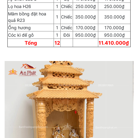
Lọ hoa H26
1
Chiếc
250.000₫
250.000₫
Mâm bồng đặt hoa
1
Chiếc
350.000₫
350.000₫
quả R23
Ống hương
1
Chiếc
170.000₫
170.000₫
Cóc kì đế gỗ
1
Đôi
950.000₫
950.000₫
Tổng
12
11.410.000₫