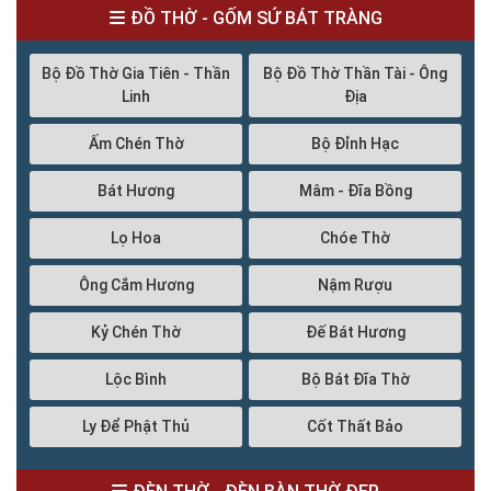
ĐỒ THỜ - GỐM SỨ BÁT TRÀNG
Bộ Đồ Thờ Gia Tiên - Thần
Bộ Đồ Thờ Thần Tài - Ông
Linh
Địa
Ấm Chén Thờ
Bộ Đỉnh Hạc
Bát Hương
Mâm - Đĩa Bồng
Lọ Hoa
Chóe Thờ
Ông Cắm Hương
Nậm Rượu
Kỷ Chén Thờ
Đế Bát Hương
Lộc Bình
Bộ Bát Đĩa Thờ
Ly Để Phật Thủ
Cốt Thất Bảo