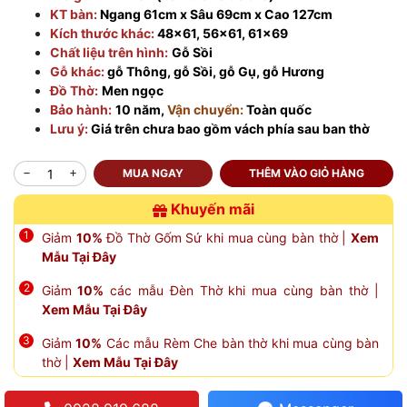
KT bàn:
Ngang 61cm x Sâu 69cm x Cao 127cm
Kích thước khác:
48×61, 56×61, 61×69
Chất liệu trên hình:
Gỗ Sồi
Gỗ khác:
gỗ Thông, gỗ Sồi, gỗ Gụ, gỗ Hương
Đồ Thờ:
Men ngọc
Bảo hành:
10 năm,
Vận chuyển:
Toàn quốc
Lưu ý:
Giá trên chưa bao gồm vách phía sau ban thờ
MUA NGAY
THÊM VÀO GIỎ HÀNG
Khuyến mãi
Giảm
10%
Đồ Thờ Gốm Sứ khi mua cùng bàn thờ |
Xem
Mẫu Tại Đây
Giảm
10%
các mẫu Đèn Thờ khi mua cùng bàn thờ |
Xem Mẫu Tại Đây
Giảm
10%
Các mẫu Rèm Che bàn thờ khi mua cùng bàn
thờ |
Xem Mẫu Tại Đây