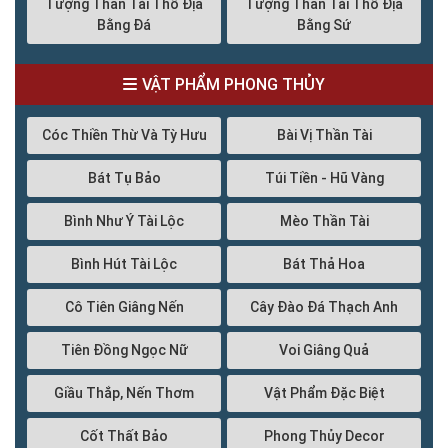
Tượng Thần Tài Thổ Địa
Tượng Thần Tài Thổ Địa
Bằng Đá
Bằng Sứ
VẬT PHẨM PHONG THỦY
Cóc Thiền Thừ Và Tỳ Hưu
Bài Vị Thần Tài
Bát Tụ Bảo
Túi Tiền - Hũ Vàng
Bình Như Ý Tài Lộc
Mèo Thần Tài
Bình Hút Tài Lộc
Bát Thả Hoa
Cô Tiên Giâng Nến
Cây Đào Đá Thạch Anh
Tiên Đồng Ngọc Nữ
Voi Giâng Quả
Giầu Thắp, Nến Thơm
Vật Phẩm Đặc Biệt
Cốt Thất Bảo
Phong Thủy Decor