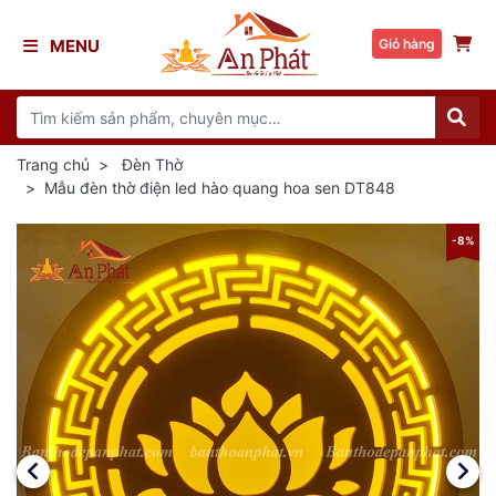
MENU
Giỏ hàng
Trang chủ
Đèn Thờ
Mẫu đèn thờ điện led hào quang hoa sen DT848
8%
-8%