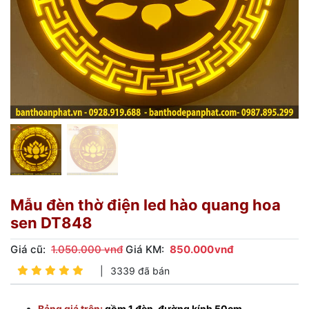
Mẫu đèn thờ điện led hào quang hoa
sen DT848
Giá cũ:
1.050.000 vnđ
Giá KM:
850.000
vnđ
|
3339 đã bán
Bảng giá trên:
gồm 1 đèn, đường kính 50cm