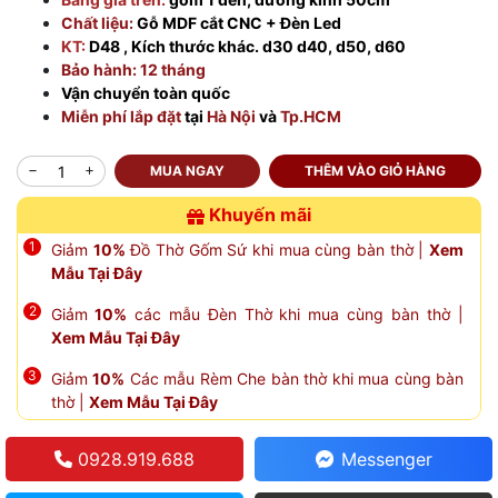
Chất liệu:
Gỗ MDF cắt CNC + Đèn Led
KT:
D48 , Kích thước khác. d30 d40, d50, d60
Bảo hành:
12 tháng
Vận chuyển toàn quốc
Miễn phí lắp đặt
tại
Hà Nội
và
Tp.HCM
MUA NGAY
THÊM VÀO GIỎ HÀNG
Khuyến mãi
Giảm
10%
Đồ Thờ Gốm Sứ khi mua cùng bàn thờ |
Xem
Mẫu Tại Đây
Giảm
10%
các mẫu Đèn Thờ khi mua cùng bàn thờ |
Xem Mẫu Tại Đây
Giảm
10%
Các mẫu Rèm Che bàn thờ khi mua cùng bàn
thờ |
Xem Mẫu Tại Đây
0928.919.688
Messenger