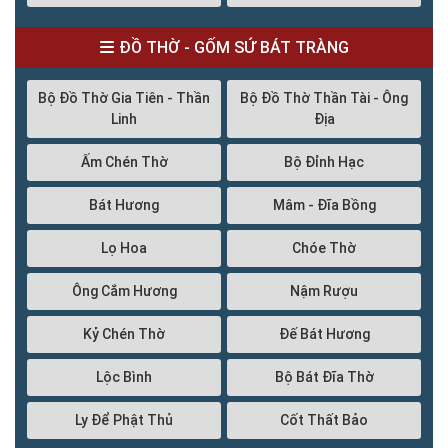
ĐỒ THỜ - GỐM SỨ BÁT TRÀNG
Bộ Đồ Thờ Gia Tiên - Thần
Bộ Đồ Thờ Thần Tài - Ông
Linh
Địa
Ấm Chén Thờ
Bộ Đỉnh Hạc
Bát Hương
Mâm - Đĩa Bồng
Lọ Hoa
Chóe Thờ
Ông Cắm Hương
Nậm Rượu
Kỷ Chén Thờ
Đế Bát Hương
Lộc Bình
Bộ Bát Đĩa Thờ
Ly Để Phật Thủ
Cốt Thất Bảo