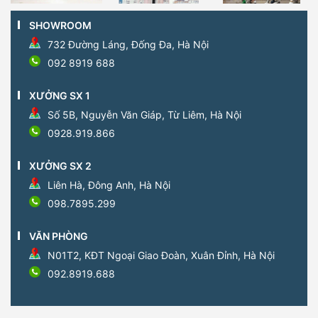
SHOWROOM
732 Đường Láng, Đống Đa, Hà Nội
092 8919 688
XƯỞNG SX 1
Số 5B, Nguyễn Văn Giáp, Từ Liêm, Hà Nội
0928.919.866
XƯỞNG SX 2
Liên Hà, Đông Anh, Hà Nội
098.7895.299
VĂN PHÒNG
N01T2, KĐT Ngoại Giao Đoàn, Xuân Đỉnh, Hà Nội
092.8919.688