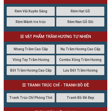
Rèm Vải Xuyên Sáng
Rèm Hạt Gỗ
Rèm Mành tre trúc
Rèm Nan Gỗ Sồi
VẬT PHẨM TRẦM HƯƠNG TỰ NHIÊN
Nhang Trầm Cao Cấp
Nụ Trầm Hương Cao Cấp
Vòng Tay Trầm Hương
Combo Xông Trầm Hương
Bốt Trầm Hương Cao Cấp
Lưu Đốt Trầm Hương
TRANH TRÚC CHỈ - TRANH BỒ ĐỀ
Tranh Trúc Chỉ Phòng Thờ
Tranh Bồ Đề Đẹp