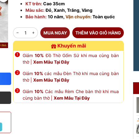
KT trên:
Cao 35cm
Màu sắc:
Đỏ, Xanh, Trắng, Vàng
Bảo hành:
10 năm,
Vận chuyển:
Toàn quốc
MUA NGAY
THÊM VÀO GIỎ HÀNG
Khuyến mãi
Giảm
10%
Đồ Thờ Gốm Sứ khi mua cùng bàn
thờ |
Xem Mẫu Tại Đây
Giảm
10%
các mẫu Đèn Thờ khi mua cùng bàn
thờ |
Xem Mẫu Tại Đây
Giảm
10%
Các mẫu Rèm Che bàn thờ khi mua
cùng bàn thờ |
Xem Mẫu Tại Đây