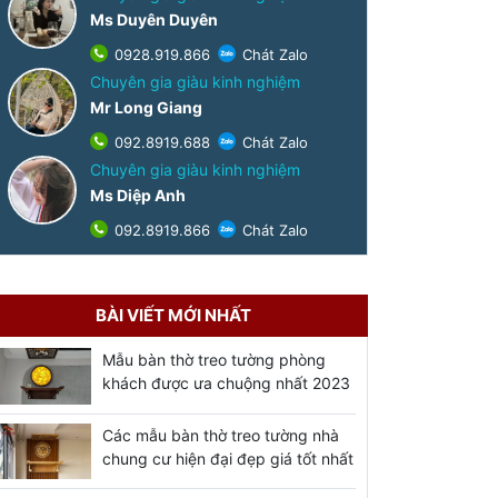
Ms Duyên Duyên
0928.919.866
Chát Zalo
Chuyên gia giàu kinh nghiệm
Mr Long Giang
092.8919.688
Chát Zalo
Chuyên gia giàu kinh nghiệm
Ms Diệp Anh
092.8919.866
Chát Zalo
BÀI VIẾT MỚI NHẤT
Mẫu bàn thờ treo tường phòng
khách được ưa chuộng nhất 2023
Các mẫu bàn thờ treo tường nhà
chung cư hiện đại đẹp giá tốt nhất