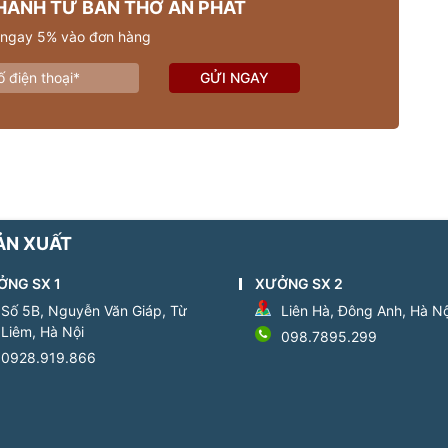
HANH TỪ BÀN THỜ AN PHÁT
 ngay 5% vào đơn hàng
GỬI NGAY
ẢN XUẤT
ỞNG SX 1
XƯỞNG SX 2
Số 5B, Nguyễn Văn Giáp, Từ
Liên Hà, Đông Anh, Hà Nộ
Liêm, Hà Nội
098.7895.299
0928.919.866