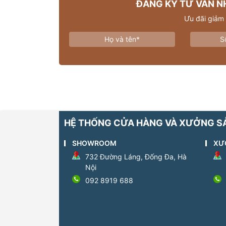
ĐĂNG KÝ TƯ VẤN N
Ưu đãi giảm
HỆ THỐNG CỬA HÀNG VÀ XƯỞNG S
SHOWROOM
XƯ
732 Đường Láng, Đống Đa, Hà
Nội
092 8919 688