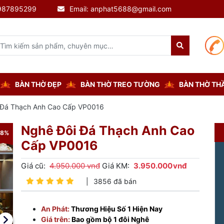
0987895299
Email: anphat5688@gmail.com
BÀN THỜ ĐẸP
BÀN THỜ TREO TƯỜNG
BÀN THỜ THẦ
 Đá Thạch Anh Cao Cấp VP0016
Nghê Đôi Đá Thạch Anh Cao
-8%
-8%
Cấp VP0016
Giá cũ:
4.950.000 vnđ
Giá KM:
3.950.000
vnđ
|
3856 đã bán
An Phát:
Thương Hiệu Số 1 Hiện Nay
Giá trên:
Bao gồm bộ 1 đôi Nghê