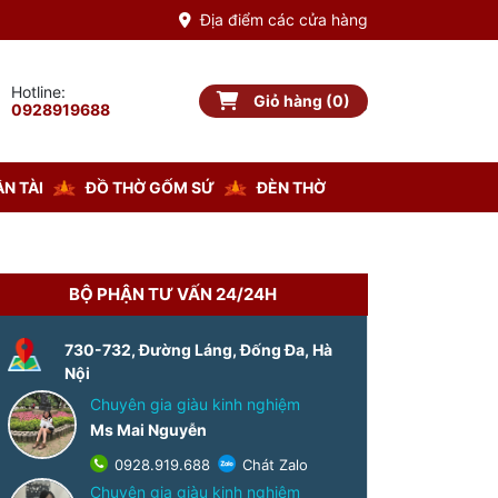
Địa điểm các cửa hàng
Hotline:
Giỏ hàng (0)
Giỏ hàng
0928919688
N TÀI
ĐỒ THỜ GỐM SỨ
ĐÈN THỜ
BỘ PHẬN TƯ VẤN 24/24H
730-732, Đường Láng, Đống Đa, Hà
Nội
Chuyên gia giàu kinh nghiệm
Ms Mai Nguyễn
0928.919.688
Chát Zalo
Chuyên gia giàu kinh nghiệm