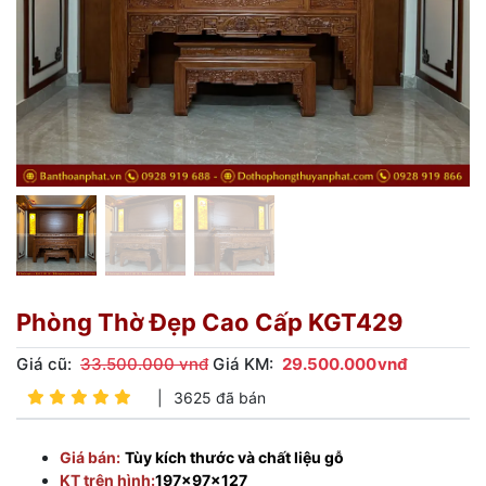
Phòng Thờ Đẹp Cao Cấp KGT429
Giá cũ:
33.500.000 vnđ
Giá KM:
29.500.000
vnđ
|
3625 đã bán
Giá bán:
Tùy kích thước và chất liệu gỗ
KT trên hình:
197x97x127