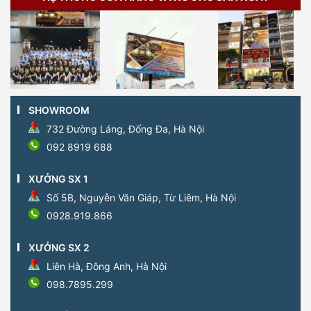
SHOWROOM
732 Đường Láng, Đống Đa, Hà Nội
092 8919 688
XƯỞNG SX 1
Số 5B, Nguyễn Văn Giáp, Từ Liêm, Hà Nội
0928.919.866
XƯỞNG SX 2
Liên Hà, Đông Anh, Hà Nội
098.7895.299