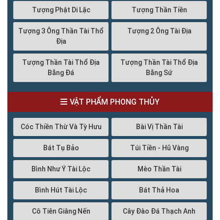
Tượng Phật Di Lặc
Tượng Thần Tiền
Tượng 3 Ông Thần Tài Thổ
Tượng 2 Ông Tài Địa
Địa
Tượng Thần Tài Thổ Địa
Tượng Thần Tài Thổ Địa
Bằng Đá
Bằng Sứ
VẬT PHẨM PHONG THỦY
Cóc Thiền Thừ Và Tỳ Hưu
Bài Vị Thần Tài
Bát Tụ Bảo
Túi Tiền - Hũ Vàng
Bình Như Ý Tài Lộc
Mèo Thần Tài
Bình Hút Tài Lộc
Bát Thả Hoa
Cô Tiên Giâng Nến
Cây Đào Đá Thạch Anh