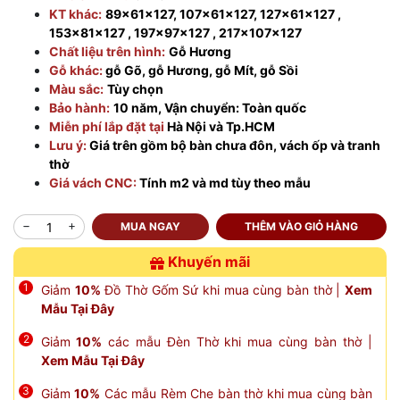
KT khác:
89x61x127, 107x61x127, 127x61x127 ,
153x81x127 , 197x97x127 , 217x107x127
Chất liệu trên hình:
Gỗ Hương
Gỗ khác:
gỗ Gõ, gỗ Hương
, gỗ Mít, gỗ Sồi
Màu sắc:
Tùy chọn
Bảo hành:
10 năm,
Vận chuyển:
Toàn quốc
Miễn phí lắp đặt
tại
Hà Nội và Tp.HCM
Lưu ý:
Giá trên gồm bộ bàn chưa đôn, vách ốp và tranh
thờ
Giá vách CNC:
Tính m2
và
md tùy theo mẫu
MUA NGAY
THÊM VÀO GIỎ HÀNG
Khuyến mãi
Giảm
10%
Đồ Thờ Gốm Sứ khi mua cùng bàn thờ |
Xem
Mẫu Tại Đây
Giảm
10%
các mẫu Đèn Thờ khi mua cùng bàn thờ |
Xem Mẫu Tại Đây
Giảm
10%
Các mẫu Rèm Che bàn thờ khi mua cùng bàn