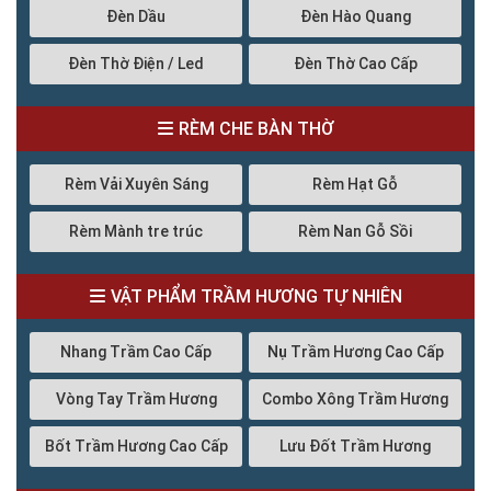
Đèn Dầu
Đèn Hào Quang
Đèn Thờ Điện / Led
Đèn Thờ Cao Cấp
RÈM CHE BÀN THỜ
Rèm Vải Xuyên Sáng
Rèm Hạt Gỗ
Rèm Mành tre trúc
Rèm Nan Gỗ Sồi
VẬT PHẨM TRẦM HƯƠNG TỰ NHIÊN
Nhang Trầm Cao Cấp
Nụ Trầm Hương Cao Cấp
Vòng Tay Trầm Hương
Combo Xông Trầm Hương
Bốt Trầm Hương Cao Cấp
Lưu Đốt Trầm Hương