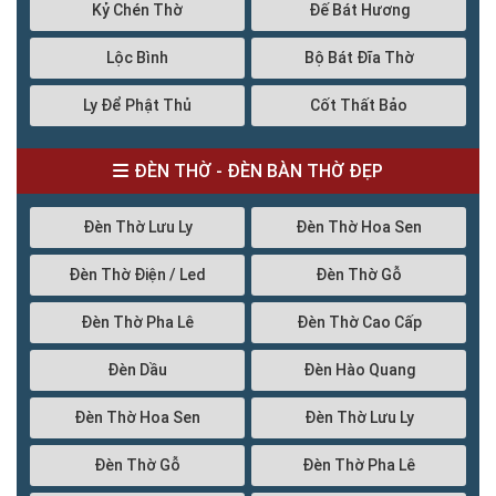
Kỷ Chén Thờ
Đế Bát Hương
Lộc Bình
Bộ Bát Đĩa Thờ
Ly Để Phật Thủ
Cốt Thất Bảo
ĐÈN THỜ - ĐÈN BÀN THỜ ĐẸP
Đèn Thờ Lưu Ly
Đèn Thờ Hoa Sen
Đèn Thờ Điện / Led
Đèn Thờ Gỗ
Đèn Thờ Pha Lê
Đèn Thờ Cao Cấp
Đèn Dầu
Đèn Hào Quang
Đèn Thờ Hoa Sen
Đèn Thờ Lưu Ly
Đèn Thờ Gỗ
Đèn Thờ Pha Lê