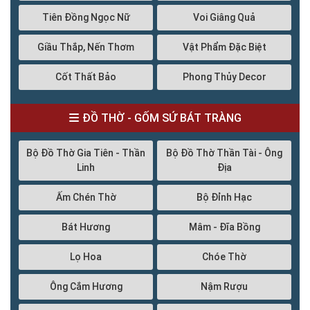
Tiên Đồng Ngọc Nữ
Voi Giâng Quả
Giầu Thắp, Nến Thơm
Vật Phẩm Đặc Biệt
Cốt Thất Bảo
Phong Thủy Decor
ĐỒ THỜ - GỐM SỨ BÁT TRÀNG
Bộ Đồ Thờ Gia Tiên - Thần
Bộ Đồ Thờ Thần Tài - Ông
Linh
Địa
Ấm Chén Thờ
Bộ Đỉnh Hạc
Bát Hương
Mâm - Đĩa Bồng
Lọ Hoa
Chóe Thờ
Ông Cắm Hương
Nậm Rượu