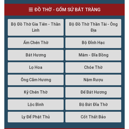
ĐỒ THỜ - GỐM SỨ BÁT TRÀNG
Bộ Đồ Thờ Gia Tiên - Thần
Bộ Đồ Thờ Thần Tài - Ông
Linh
Địa
Ấm Chén Thờ
Bộ Đỉnh Hạc
Bát Hương
Mâm - Đĩa Bồng
Lọ Hoa
Chóe Thờ
Ông Cắm Hương
Nậm Rượu
Kỷ Chén Thờ
Đế Bát Hương
Lộc Bình
Bộ Bát Đĩa Thờ
Ly Để Phật Thủ
Cốt Thất Bảo