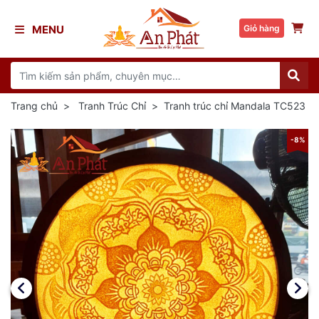
MENU
Giỏ hàng
Trang chủ
Tranh Trúc Chỉ
Tranh trúc chỉ Mandala TC523
8%
-8%