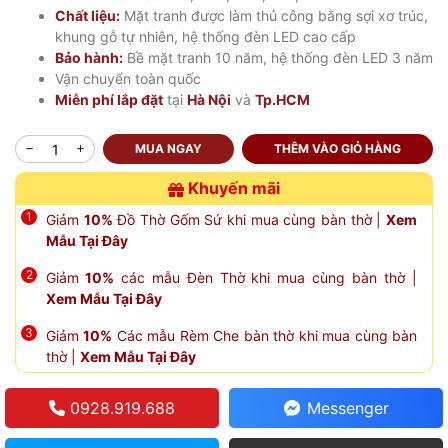
Chất liệu:
Mặt tranh được làm thủ công bằng sợi xơ trúc,
khung gỗ tự nhiên, hệ thống đèn LED cao cấp
Bảo hành:
Bề mặt tranh 10 năm, hệ thống đèn LED 3 năm
Vận chuyển toàn quốc
Miễn phí lắp đặt
tại
Hà Nội
và
Tp.HCM
MUA NGAY
THÊM VÀO GIỎ HÀNG
Khuyến mãi
Giảm
10%
Đồ Thờ Gốm Sứ khi mua cùng bàn thờ |
Xem
Mẫu Tại Đây
Giảm
10%
các mẫu Đèn Thờ khi mua cùng bàn thờ |
Xem Mẫu Tại Đây
Giảm
10%
Các mẫu Rèm Che bàn thờ khi mua cùng bàn
thờ |
Xem Mẫu Tại Đây
0928.919.688
Messenger