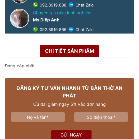
092.8919.688
Chát Zalo
Chuyên gia giàu kinh nghiệm
Ms Diệp Anh
092.8919.866
Chát Zalo
CHI TIẾT SẢN PHẨM
Đang cập nhật
ĐĂNG KÝ TƯ VẤN NHANH TỪ BÀN THỜ AN
PHÁT
Ưu đãi giảm ngay 5% vào đơn hàng
GỬI NGAY