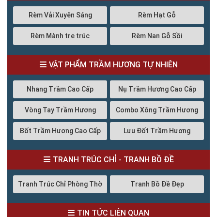
Rèm Vải Xuyên Sáng
Rèm Hạt Gỗ
Rèm Mành tre trúc
Rèm Nan Gỗ Sồi
VẬT PHẨM TRẦM HƯƠNG TỰ NHIÊN
Nhang Trầm Cao Cấp
Nụ Trầm Hương Cao Cấp
Vòng Tay Trầm Hương
Combo Xông Trầm Hương
Bốt Trầm Hương Cao Cấp
Lưu Đốt Trầm Hương
TRANH TRÚC CHỈ - TRANH BỒ ĐỀ
Tranh Trúc Chỉ Phòng Thờ
Tranh Bồ Đề Đẹp
TIN TỨC LIÊN QUAN