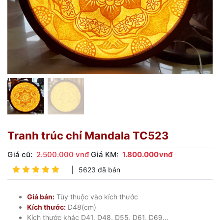
Tranh trúc chỉ Mandala TC523
Giá cũ:
2.500.000 vnđ
Giá KM:
1.800.000
vnđ
|
5623 đã bán
Giá bán:
Tùy thuộc vào kích thước
Kích thước:
D48(cm)
Kích thước khác D41, D48, D55, D61, D69...