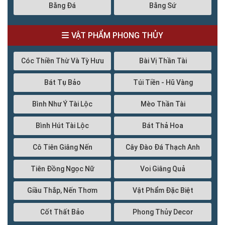
Bằng Đá
Bằng Sứ
VẬT PHẨM PHONG THỦY
Cóc Thiền Thừ Và Tỳ Hưu
Bài Vị Thần Tài
Bát Tụ Bảo
Túi Tiền - Hũ Vàng
Bình Như Ý Tài Lộc
Mèo Thần Tài
Bình Hút Tài Lộc
Bát Thả Hoa
Cô Tiên Giâng Nến
Cây Đào Đá Thạch Anh
Tiên Đồng Ngọc Nữ
Voi Giâng Quả
Giầu Thắp, Nến Thơm
Vật Phẩm Đặc Biệt
Cốt Thất Bảo
Phong Thủy Decor