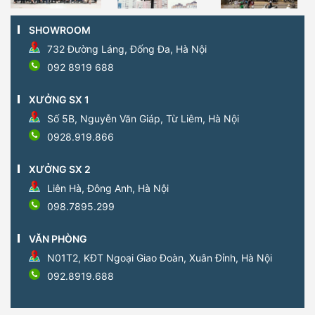
SHOWROOM
732 Đường Láng, Đống Đa, Hà Nội
092 8919 688
XƯỞNG SX 1
Số 5B, Nguyễn Văn Giáp, Từ Liêm, Hà Nội
0928.919.866
XƯỞNG SX 2
Liên Hà, Đông Anh, Hà Nội
098.7895.299
VĂN PHÒNG
N01T2, KĐT Ngoại Giao Đoàn, Xuân Đỉnh, Hà Nội
092.8919.688