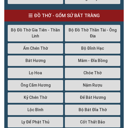
ĐỒ THỜ - GỐM SỨ BÁT TRÀNG
Bộ Đồ Thờ Gia Tiên - Thần
Bộ Đồ Thờ Thần Tài - Ông
Linh
Địa
Ấm Chén Thờ
Bộ Đỉnh Hạc
Bát Hương
Mâm - Đĩa Bồng
Lọ Hoa
Chóe Thờ
Ông Cắm Hương
Nậm Rượu
Kỷ Chén Thờ
Đế Bát Hương
Lộc Bình
Bộ Bát Đĩa Thờ
Ly Để Phật Thủ
Cốt Thất Bảo