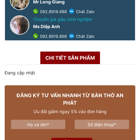
Mr Long Giang
092.8919.688
Chát Zalo
Chuyên gia giàu kinh nghiệm
Ms Diệp Anh
092.8919.866
Chát Zalo
CHI TIẾT SẢN PHẨM
Đang cập nhật
ĐĂNG KÝ TƯ VẤN NHANH TỪ BÀN THỜ AN
PHÁT
Ưu đãi giảm ngay 5% vào đơn hàng