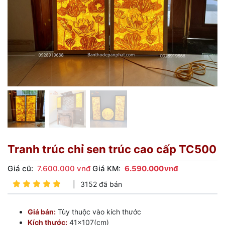
Tranh trúc chỉ sen trúc cao cấp TC500
Giá cũ:
7.600.000 vnđ
Giá KM:
6.590.000
vnđ
|
3152 đã bán
Giá bán:
Tùy thuộc vào kích thước
Kích thước:
41×107(cm)