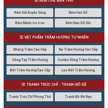
RÈM CHE BÀN THỜ
Rèm Vải Xuyên Sáng
Rèm Hạt Gỗ
Rèm Mành tre trúc
Rèm Nan Gỗ Sồi
VẬT PHẨM TRẦM HƯƠNG TỰ NHIÊN
Nhang Trầm Cao Cấp
Nụ Trầm Hương Cao Cấp
Vòng Tay Trầm Hương
Combo Xông Trầm Hương
Bốt Trầm Hương Cao Cấp
Lưu Đốt Trầm Hương
TRANH TRÚC CHỈ - TRANH BỒ ĐỀ
Tranh Trúc Chỉ Phòng Thờ
Tranh Bồ Đề Đẹp