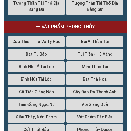
Tượng Thần Tài Thổ Địa
Tượng Thần Tài Thổ Địa
Bằng Đá
Bằng Sứ
VẬT PHẨM PHONG THỦY
Cóc Thiền Thừ Và Tỳ Hưu
Bài Vị Thần Tài
Bát Tụ Bảo
Túi Tiền - Hũ Vàng
Bình Như Ý Tài Lộc
Mèo Thần Tài
Bình Hút Tài Lộc
Bát Thả Hoa
Cô Tiên Giâng Nến
Cây Đào Đá Thạch Anh
Tiên Đồng Ngọc Nữ
Voi Giâng Quả
Giầu Thắp, Nến Thơm
Vật Phẩm Đặc Biệt
Cốt Thất Bảo
Phong Thủy Decor