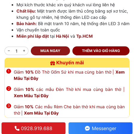
Mọi kích thước khác xin quý khách vui lòng liên hệ
Chất liệu:
Mặt tranh được làm thủ công bằng sợi xơ trúc,
khung gỗ tự nhiên, hệ thống đèn LED cao cấp
Bảo hành:
Bề mặt tranh 10 năm, hệ thống đèn LED 3 năm
Vận chuyển toàn quốc
Miễn phí lắp đặt
tại
Hà Nội
và
Tp.HCM
MUA NGAY
THÊM VÀO GIỎ HÀNG
Khuyến mãi
Giảm
10%
Đồ Thờ Gốm Sứ khi mua cùng bàn thờ |
Xem
Mẫu Tại Đây
Giảm
10%
các mẫu Đèn Thờ khi mua cùng bàn thờ |
Xem Mẫu Tại Đây
Giảm
10%
Các mẫu Rèm Che bàn thờ khi mua cùng bàn
thờ |
Xem Mẫu Tại Đây
0928.919.688
Messenger