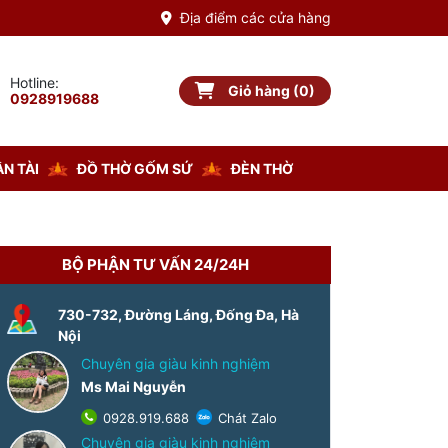
Địa điểm các cửa hàng
Hotline:
Giỏ hàng (0)
Giỏ hàng
0928919688
N TÀI
ĐỒ THỜ GỐM SỨ
ĐÈN THỜ
BỘ PHẬN TƯ VẤN 24/24H
730-732, Đường Láng, Đống Đa, Hà
Nội
Chuyên gia giàu kinh nghiệm
Ms Mai Nguyễn
0928.919.688
Chát Zalo
Chuyên gia giàu kinh nghiệm