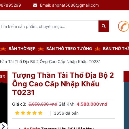
0987895299
Email: anphat5688@gmail.com
BÀN THỜ ĐẸP
BÀN THỜ TREO TƯỜNG
BÀN THỜ THẦ
hần Tài Thổ Địa Bộ 2 Ông Cao Cấp Nhập Khẩu T0231
Tượng Thần Tài Thổ Địa Bộ 2
-8%
-8%
Ông Cao Cấp Nhập Khẩu
T0231
Giá cũ:
6.050.000 vnđ
Giá KM:
4.580.000
vnđ
|
3656 đã bán
An Phát:
Thương Hiệu Số 1 Hiện Nay