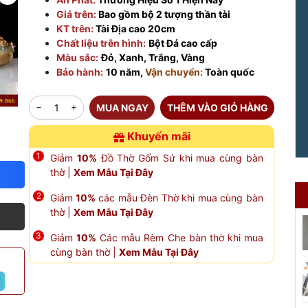
Giá trên:
Bao gồm bộ 2 tượng thần tài
KT trên:
Tài Địa cao 20cm
Chất liệu trên hình:
Bột Đá cao cấp
Màu sắc:
Đỏ, Xanh, Trắng, Vàng
Bảo hành:
10 năm,
Vận chuyển:
Toàn quốc
MUA NGAY
THÊM VÀO GIỎ HÀNG
Khuyến mãi
Giảm
10%
Đồ Thờ Gốm Sứ khi mua cùng bàn
thờ |
Xem Mẫu Tại Đây
Giảm
10%
các mẫu Đèn Thờ khi mua cùng bàn
thờ |
Xem Mẫu Tại Đây
Giảm
10%
Các mẫu Rèm Che bàn thờ khi mua
cùng bàn thờ |
Xem Mẫu Tại Đây