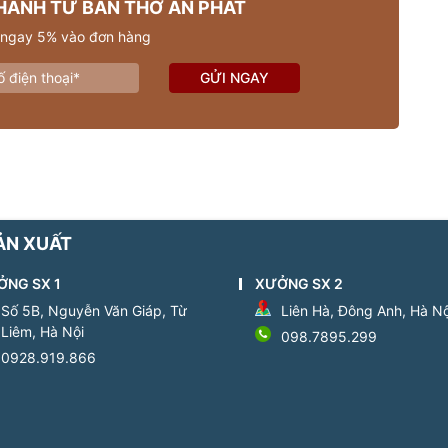
HANH TỪ BÀN THỜ AN PHÁT
 ngay 5% vào đơn hàng
GỬI NGAY
ẢN XUẤT
ỞNG SX 1
XƯỞNG SX 2
Số 5B, Nguyễn Văn Giáp, Từ
Liên Hà, Đông Anh, Hà Nộ
Liêm, Hà Nội
098.7895.299
0928.919.866