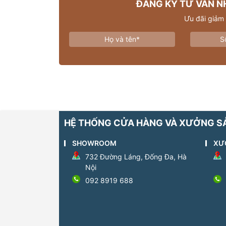
ĐĂNG KÝ TƯ VẤN N
Ưu đãi giảm
HỆ THỐNG CỬA HÀNG VÀ XƯỞNG S
SHOWROOM
XƯ
732 Đường Láng, Đống Đa, Hà
Nội
092 8919 688