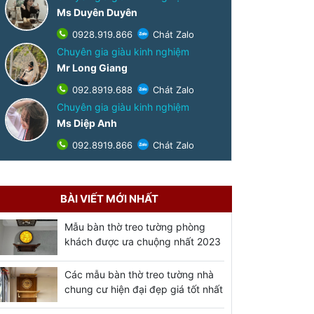
Ms Duyên Duyên
0928.919.866
Chát Zalo
Chuyên gia giàu kinh nghiệm
Mr Long Giang
092.8919.688
Chát Zalo
Chuyên gia giàu kinh nghiệm
Ms Diệp Anh
092.8919.866
Chát Zalo
BÀI VIẾT MỚI NHẤT
Mẫu bàn thờ treo tường phòng
khách được ưa chuộng nhất 2023
Các mẫu bàn thờ treo tường nhà
chung cư hiện đại đẹp giá tốt nhất