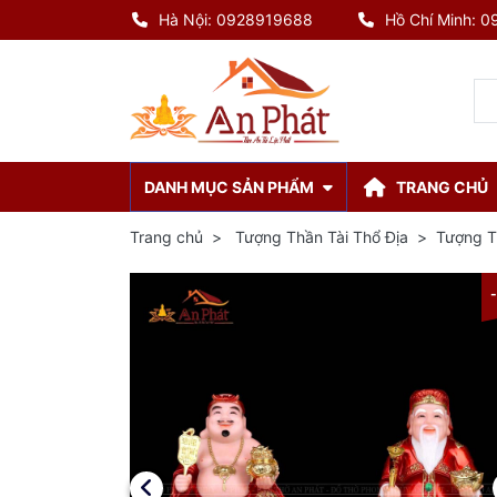
Hà Nội: 0928919688
Hồ Chí Minh: 
DANH MỤC SẢN PHẨM
TRANG CHỦ
Trang chủ
Tượng Thần Tài Thổ Địa
Tượng T
-8%