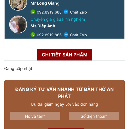
Mr Long Giang
092.8919.688
Chát Zalo
Chuyên gia giàu kinh nghiệm
Ms Diệp Anh
092.8919.866
Chát Zalo
CHI TIẾT SẢN PHẨM
Đang cập nhật
ĐĂNG KÝ TƯ VẤN NHANH TỪ BÀN THỜ AN
PHÁT
Ưu đãi giảm ngay 5% vào đơn hàng