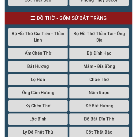
Cốt Thất Bảo
Phong Thủy Decor
ĐỒ THỜ - GỐM SỨ BÁT TRÀNG
Bộ Đồ Thờ Gia Tiên - Thần
Bộ Đồ Thờ Thần Tài - Ông
Linh
Địa
Ấm Chén Thờ
Bộ Đỉnh Hạc
Bát Hương
Mâm - Đĩa Bồng
Lọ Hoa
Chóe Thờ
Ông Cắm Hương
Nậm Rượu
Kỷ Chén Thờ
Đế Bát Hương
Lộc Bình
Bộ Bát Đĩa Thờ
Ly Để Phật Thủ
Cốt Thất Bảo