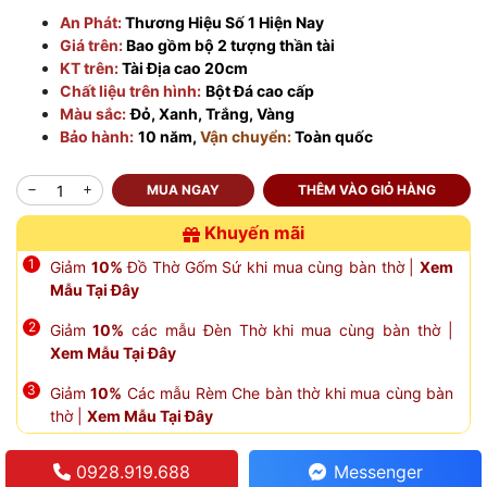
An Phát:
Thương Hiệu Số 1 Hiện Nay
Giá trên:
Bao gồm bộ 2 tượng thần tài
KT trên:
Tài Địa cao 20cm
Chất liệu trên hình:
Bột Đá cao cấp
Màu sắc:
Đỏ, Xanh, Trắng, Vàng
Bảo hành:
10 năm,
Vận chuyển:
Toàn quốc
MUA NGAY
THÊM VÀO GIỎ HÀNG
Khuyến mãi
Giảm
10%
Đồ Thờ Gốm Sứ khi mua cùng bàn thờ |
Xem
Mẫu Tại Đây
Giảm
10%
các mẫu Đèn Thờ khi mua cùng bàn thờ |
Xem Mẫu Tại Đây
Giảm
10%
Các mẫu Rèm Che bàn thờ khi mua cùng bàn
thờ |
Xem Mẫu Tại Đây
0928.919.688
Messenger