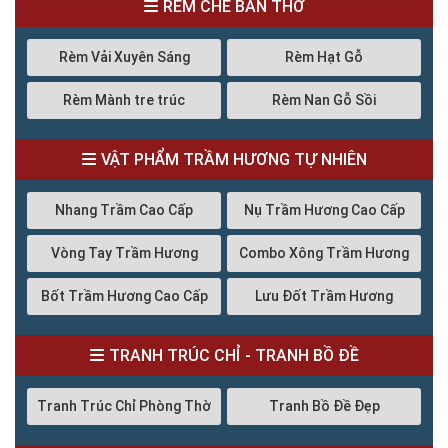
RÈM CHE BÀN THỜ
Rèm Vải Xuyên Sáng
Rèm Hạt Gỗ
Rèm Mành tre trúc
Rèm Nan Gỗ Sồi
VẬT PHẨM TRẦM HƯƠNG TỰ NHIÊN
Nhang Trầm Cao Cấp
Nụ Trầm Hương Cao Cấp
Vòng Tay Trầm Hương
Combo Xông Trầm Hương
Bốt Trầm Hương Cao Cấp
Lưu Đốt Trầm Hương
TRANH TRÚC CHỈ - TRANH BỒ ĐỀ
Tranh Trúc Chỉ Phòng Thờ
Tranh Bồ Đề Đẹp