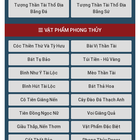
Tượng Thần Tài Thổ Địa
Tượng Thần Tài Thổ Địa
Bằng Đá
Bằng Sứ
VẬT PHẨM PHONG THỦY
Cóc Thiền Thừ Và Tỳ Hưu
Bài Vị Thần Tài
Bát Tụ Bảo
Túi Tiền - Hũ Vàng
Bình Như Ý Tài Lộc
Mèo Thần Tài
Bình Hút Tài Lộc
Bát Thả Hoa
Cô Tiên Giâng Nến
Cây Đào Đá Thạch Anh
Tiên Đồng Ngọc Nữ
Voi Giâng Quả
Giầu Thắp, Nến Thơm
Vật Phẩm Đặc Biệt