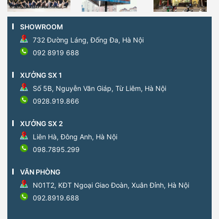
SHOWROOM
732 Đường Láng, Đống Đa, Hà Nội
092 8919 688
XƯỞNG SX 1
Số 5B, Nguyễn Văn Giáp, Từ Liêm, Hà Nội
0928.919.866
XƯỞNG SX 2
Liên Hà, Đông Anh, Hà Nội
098.7895.299
VĂN PHÒNG
N01T2, KĐT Ngoại Giao Đoàn, Xuân Đỉnh, Hà Nội
092.8919.688