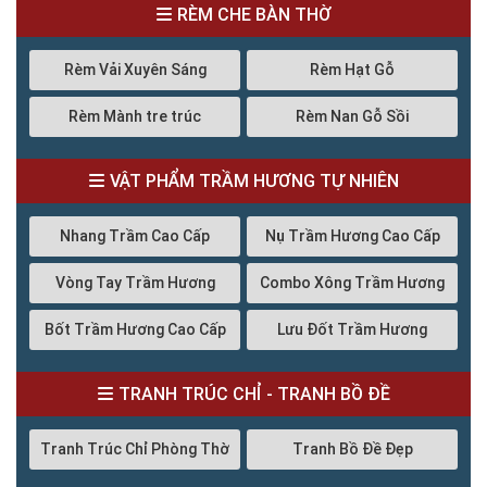
RÈM CHE BÀN THỜ
Rèm Vải Xuyên Sáng
Rèm Hạt Gỗ
Rèm Mành tre trúc
Rèm Nan Gỗ Sồi
VẬT PHẨM TRẦM HƯƠNG TỰ NHIÊN
Nhang Trầm Cao Cấp
Nụ Trầm Hương Cao Cấp
Vòng Tay Trầm Hương
Combo Xông Trầm Hương
Bốt Trầm Hương Cao Cấp
Lưu Đốt Trầm Hương
TRANH TRÚC CHỈ - TRANH BỒ ĐỀ
Tranh Trúc Chỉ Phòng Thờ
Tranh Bồ Đề Đẹp