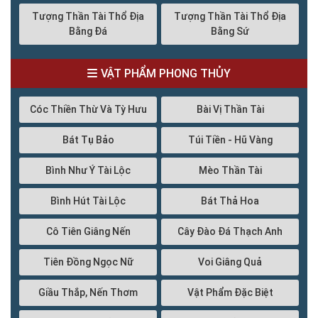
Tượng Thần Tài Thổ Địa
Tượng Thần Tài Thổ Địa
Bằng Đá
Bằng Sứ
VẬT PHẨM PHONG THỦY
Cóc Thiền Thừ Và Tỳ Hưu
Bài Vị Thần Tài
Bát Tụ Bảo
Túi Tiền - Hũ Vàng
Bình Như Ý Tài Lộc
Mèo Thần Tài
Bình Hút Tài Lộc
Bát Thả Hoa
Cô Tiên Giâng Nến
Cây Đào Đá Thạch Anh
Tiên Đồng Ngọc Nữ
Voi Giâng Quả
Giầu Thắp, Nến Thơm
Vật Phẩm Đặc Biệt