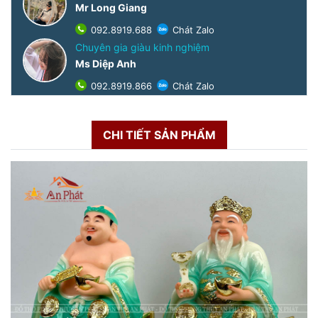
Mr Long Giang
092.8919.688
Chát Zalo
Chuyên gia giàu kinh nghiệm
Ms Diệp Anh
092.8919.866
Chát Zalo
CHI TIẾT SẢN PHẨM