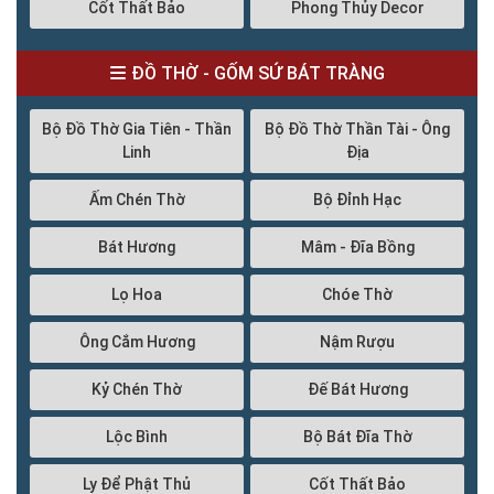
Cốt Thất Bảo
Phong Thủy Decor
ĐỒ THỜ - GỐM SỨ BÁT TRÀNG
Bộ Đồ Thờ Gia Tiên - Thần
Bộ Đồ Thờ Thần Tài - Ông
Linh
Địa
Ấm Chén Thờ
Bộ Đỉnh Hạc
Bát Hương
Mâm - Đĩa Bồng
Lọ Hoa
Chóe Thờ
Ông Cắm Hương
Nậm Rượu
Kỷ Chén Thờ
Đế Bát Hương
Lộc Bình
Bộ Bát Đĩa Thờ
Ly Để Phật Thủ
Cốt Thất Bảo