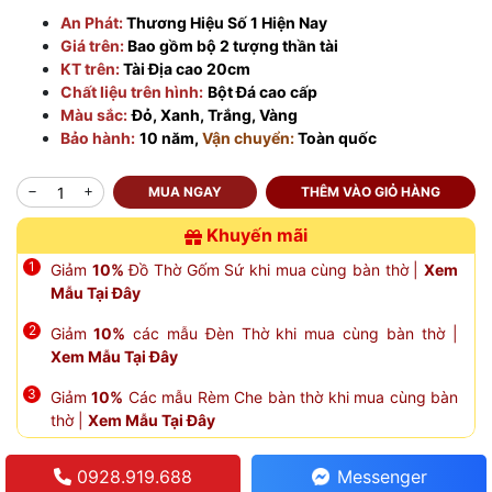
An Phát:
Thương Hiệu Số 1 Hiện Nay
Giá trên:
Bao gồm bộ 2 tượng thần tài
KT trên:
Tài Địa cao 20cm
Chất liệu trên hình:
Bột Đá cao cấp
Màu sắc:
Đỏ, Xanh, Trắng, Vàng
Bảo hành:
10 năm,
Vận chuyển:
Toàn quốc
MUA NGAY
THÊM VÀO GIỎ HÀNG
Khuyến mãi
Giảm
10%
Đồ Thờ Gốm Sứ khi mua cùng bàn thờ |
Xem
Mẫu Tại Đây
Giảm
10%
các mẫu Đèn Thờ khi mua cùng bàn thờ |
Xem Mẫu Tại Đây
Giảm
10%
Các mẫu Rèm Che bàn thờ khi mua cùng bàn
thờ |
Xem Mẫu Tại Đây
0928.919.688
Messenger