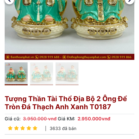
Tượng Thần Tài Thổ Địa Bộ 2 Ông Để
Tròn Đá Thạch Anh Xanh T0187
Giá cũ:
3.950.000 vnđ
Giá KM:
2.950.000
vnđ
|
3633 đã bán