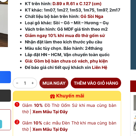
KT trên hình:
D.89 x R.61 x C.127 (cm)
KT khác: 1m07, 1m27, 1m53, 1m75, 1m97, 2m17
Chất liệu bộ bàn trên hình:
Gỗ Sồi Nga
Loại gỗ khác: Sồi – Gõ – Mít – Hương – Gụ
Vách trên hình: Gỗ MDF giá tính theo m2
Giảm ngay 10% khi mua đồ thờ gốm sứ
Nhận đặt làm theo kích thước yêu cầu
Màu sắc tùy chọn. Bảo hành: 24tháng
Lắp đặt HN – HCM, Vận chuyển toàn quốc
Giá: Gồm bộ bàn chưa có vách, phụ kiện
Để báo giá chi tiết quý khách xin
Liên Hệ
MUA NGAY
THÊM VÀO GIỎ HÀNG
Khuyến mãi
Giảm
10%
Đồ Thờ Gốm Sứ khi mua cùng bàn
thờ |
Xem Mẫu Tại Đây
Giảm
10%
các mẫu Đèn Thờ khi mua cùng bàn
thờ |
Xem Mẫu Tại Đây