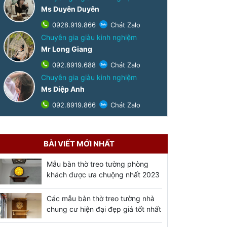
Ms Duyên Duyên
0928.919.866
Chát Zalo
Chuyên gia giàu kinh nghiệm
Mr Long Giang
092.8919.688
Chát Zalo
Chuyên gia giàu kinh nghiệm
Ms Diệp Anh
092.8919.866
Chát Zalo
BÀI VIẾT MỚI NHẤT
Mẫu bàn thờ treo tường phòng
khách được ưa chuộng nhất 2023
Các mẫu bàn thờ treo tường nhà
chung cư hiện đại đẹp giá tốt nhất