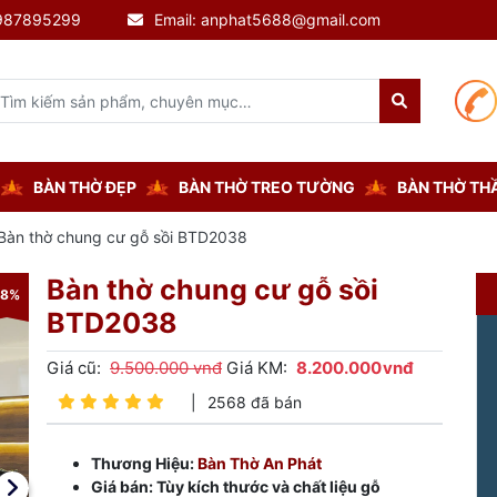
0987895299
Email: anphat5688@gmail.com
BÀN THỜ ĐẸP
BÀN THỜ TREO TƯỜNG
BÀN THỜ THẦ
Bàn thờ chung cư gỗ sồi BTD2038
Bàn thờ chung cư gỗ sồi
-8%
-8%
BTD2038
Giá cũ:
9.500.000 vnđ
Giá KM:
8.200.000
vnđ
|
2568 đã bán
Thương Hiệu:
Bàn Thờ An Phát
Giá bán: Tùy kích thước và chất liệu gỗ