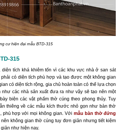
ng cư hiện đại mẫu BTD-315
BTD-315
diện tích khá khiêm tốn vì các khu vực nhà ở san sát
ỏi phải có diện tích phù hợp và tạo được một không gian
an có diện tích rộng, gia chủ hoàn toàn có thể lựa chọn
nh như các nhà sản xuất đưa ra như vậy sẽ tạo nên một
bày biện các vật phẩm thờ cúng theo phong thủy. Tuy
ẫn thiêng về các mẫu kích thước nhỏ gọn như bàn thờ
n, phù hợp với mọi không gian. Với
mẫu b
àn thờ đứng
o nên không gian thờ cúng tuy đơn giản nhưng tiết kiệm
n giản như hiện nay.