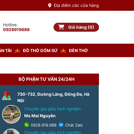
Địa điểm các cửa hàng
Hotline:
Giỏ hàng (0)
Giỏ hàng
0928919688
N TÀI
ĐỒ THỜ GỐM SỨ
ĐÈN THỜ
BỘ PHẬN TƯ VẤN 24/24H
-8%
730-732, Đường Láng, Đống Đa, Hà
Nội
Chuyên gia giàu kinh nghiệm
Ms Mai Nguyễn
0928.919.688
Chát Zalo
Chuyên gia giàu kinh nghiệm