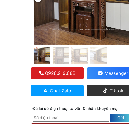
0928.919.688
Messenger
Chat Zalo
Tiktok
Để lại số điện thoại tư vấn & nhận khuyến mại
Gửi