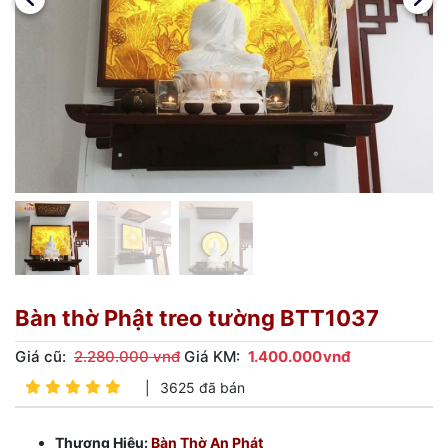
Bàn thờ Phật treo tường BTT1037
Giá cũ:
2.280.000 vnđ
Giá KM:
1.400.000
vnđ
|
3625 đã bán
Thương Hiệu:
Bàn Thờ An Phát