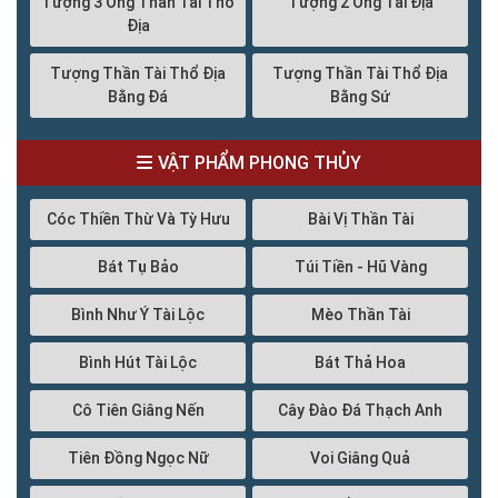
Tượng 3 Ông Thần Tài Thổ
Tượng 2 Ông Tài Địa
Địa
Tượng Thần Tài Thổ Địa
Tượng Thần Tài Thổ Địa
Bằng Đá
Bằng Sứ
VẬT PHẨM PHONG THỦY
Cóc Thiền Thừ Và Tỳ Hưu
Bài Vị Thần Tài
Bát Tụ Bảo
Túi Tiền - Hũ Vàng
Bình Như Ý Tài Lộc
Mèo Thần Tài
Bình Hút Tài Lộc
Bát Thả Hoa
Cô Tiên Giâng Nến
Cây Đào Đá Thạch Anh
Tiên Đồng Ngọc Nữ
Voi Giâng Quả