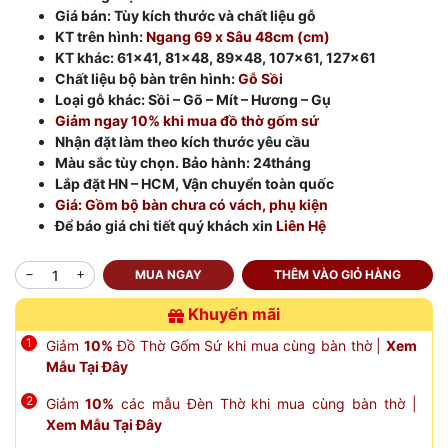
Giá bán: Tùy kích thước và chất liệu gỗ
KT trên hình:
Ngang 69 x Sâu 48cm (cm)
KT khác: 61×41, 81×48, 89×48, 107×61, 127×61
Chất liệu bộ bàn trên hình:
Gỗ Sồi
Loại gỗ khác: Sồi – Gõ – Mít – Hương – Gụ
Giảm ngay 10% khi mua đồ thờ gốm sứ
Nhận đặt làm theo kích thước yêu cầu
Màu sắc tùy chọn. Bảo hành: 24tháng
Lắp đặt HN – HCM, Vận chuyển toàn quốc
Giá: Gồm bộ bàn chưa có vách, phụ kiện
Để báo giá chi tiết quý khách xin
Liên Hệ
MUA NGAY
THÊM VÀO GIỎ HÀNG
Khuyến mãi
Giảm
10%
Đồ Thờ Gốm Sứ khi mua cùng bàn thờ |
Xem
Mẫu Tại Đây
Giảm
10%
các mẫu Đèn Thờ khi mua cùng bàn thờ |
Xem Mẫu Tại Đây