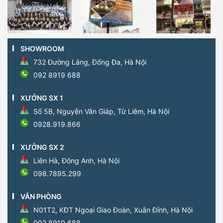
SHOWROOM
732 Đường Láng, Đống Đa, Hà Nội
092 8919 688
XƯỞNG SX 1
Số 5B, Nguyễn Văn Giáp, Từ Liêm, Hà Nội
0928.919.866
XƯỞNG SX 2
Liên Hà, Đông Anh, Hà Nội
098.7895.299
VĂN PHÒNG
N01T2, KĐT Ngoại Giao Đoàn, Xuân Đỉnh, Hà Nội
092.8919.688