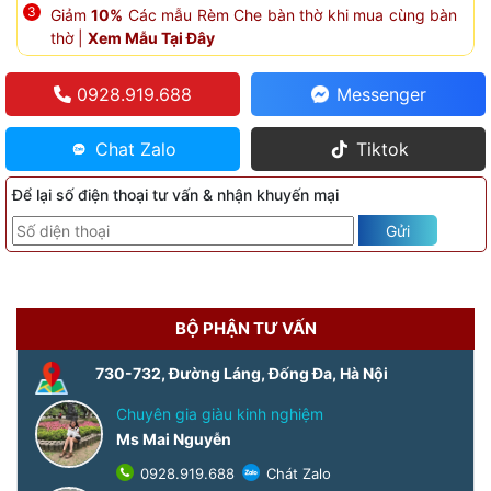
Giảm
10%
Các mẫu Rèm Che bàn thờ khi mua cùng bàn
thờ |
Xem Mẫu Tại Đây
0928.919.688
Messenger
Chat Zalo
Tiktok
Để lại số điện thoại tư vấn & nhận khuyến mại
Gửi
BỘ PHẬN TƯ VẤN
730-732, Đường Láng, Đống Đa, Hà Nội
Chuyên gia giàu kinh nghiệm
Ms Mai Nguyễn
0928.919.688
Chát Zalo