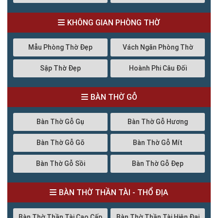
KHÔNG GIAN PHÒNG THỜ
Mẫu Phòng Thờ Đẹp
Vách Ngăn Phòng Thờ
Sập Thờ Đẹp
Hoành Phi Câu Đối
BÀN THỜ GỖ
Bàn Thờ Gỗ Gụ
Bàn Thờ Gỗ Hương
Bàn Thờ Gỗ Gõ
Bàn Thờ Gỗ Mít
Bàn Thờ Gỗ Sồi
Bàn Thờ Gỗ Đẹp
BÀN THỜ THẦN TÀI - THỔ ĐỊA
Bàn Thờ Thần Tài Cao Cấp
Bàn Thờ Thần Tài Hiện Đại