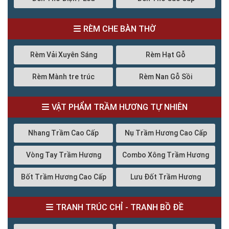
RÈM CHE BÀN THỜ
Rèm Vải Xuyên Sáng
Rèm Hạt Gỗ
Rèm Mành tre trúc
Rèm Nan Gỗ Sồi
VẬT PHẨM TRẦM HƯƠNG TỰ NHIÊN
Nhang Trầm Cao Cấp
Nụ Trầm Hương Cao Cấp
Vòng Tay Trầm Hương
Combo Xông Trầm Hương
Bốt Trầm Hương Cao Cấp
Lưu Đốt Trầm Hương
TRANH TRÚC CHỈ - TRANH BỒ ĐỀ