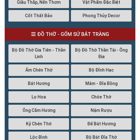
Giầu Thắp, Nến Thơm
Vật Phẩm Đặc Biệt
Cốt Thất Bảo
Phong Thủy Decor
ĐỒ THỜ - GỐM SỨ BÁT TRÀNG
Bộ Đồ Thờ Gia Tiên - Thần
Bộ Đồ Thờ Thần Tài - Ông
Linh
Địa
Ấm Chén Thờ
Bộ Đỉnh Hạc
Bát Hương
Mâm - Đĩa Bồng
Lọ Hoa
Chóe Thờ
Ông Cắm Hương
Nậm Rượu
Kỷ Chén Thờ
Đế Bát Hương
Lộc Bình
Bộ Bát Đĩa Thờ